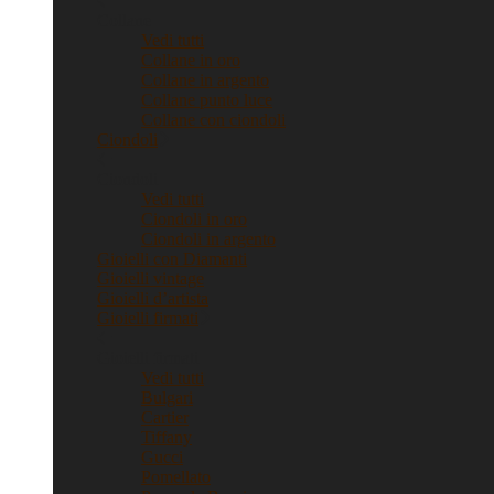
Collane
Vedi tutti
Collane in oro
Collane in argento
Collane punto luce
Collane con ciondoli
Ciondoli
Ciondoli
Vedi tutti
Ciondoli in oro
Ciondoli in argento
Gioielli con Diamanti
Gioielli vintage
Gioielli d’artista
Gioielli firmati
Gioielli firmati
Vedi tutti
Bulgari
Cartier
Tiffany
Gucci
Pomellato