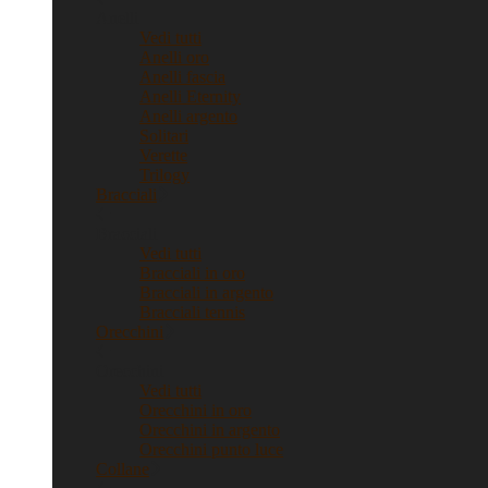
Anelli
Vedi tutti
Anelli oro
Anelli fascia
Anelli Eternity
Anelli argento
Solitari
Verette
Trilogy
Bracciali
Bracciali
Vedi tutti
Bracciali in oro
Bracciali in argento
Bracciali tennis
Orecchini
Orecchini
Vedi tutti
Orecchini in oro
Orecchini in argento
Orecchini punto luce
Collane