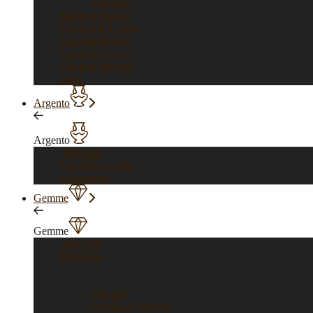
Vedi tutti >
Orologi vintage
Orologi di Forma
Orologi gioiello
Orologi Classici
Orologi Sportivi
Sold
Argento
Argento
Vedi tutti
Gioielli Argento
Argenteria
Gemme
Gemme
Vedi tutti
Diamanti
Diamanti
Vedi tutti
Certificati Orofirst