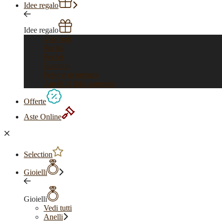
Idee regalo
Idee regalo
Vedi tutti
Per lui
Per lei
Bambini
Feste e ricorrenze
Anelli di fidanzamento
Offerte
Aste Online
Selection
Gioielli
Gioielli
Vedi tutti
Anelli