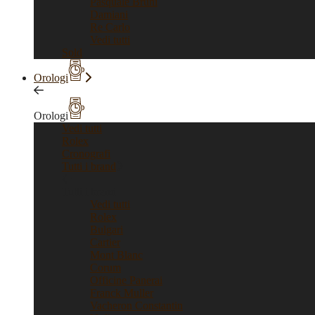
Pasquale Bruni
Damiani
Re Carlo
Vedi tutti
Sold
Orologi
Orologi
Vedi tutti
Rolex
Cronografi
Tutti i brand
Tutti i brand
Vedi tutti
Rolex
Bulgari
Cartier
Mont Blanc
Corum
Officine Panerai
Franck Muller
Vacheron Constantin