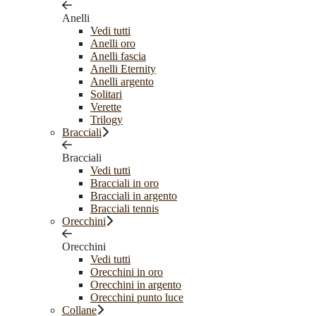
Anelli
Vedi tutti
Anelli oro
Anelli fascia
Anelli Eternity
Anelli argento
Solitari
Verette
Trilogy
Bracciali
Bracciali
Vedi tutti
Bracciali in oro
Bracciali in argento
Bracciali tennis
Orecchini
Orecchini
Vedi tutti
Orecchini in oro
Orecchini in argento
Orecchini punto luce
Collane