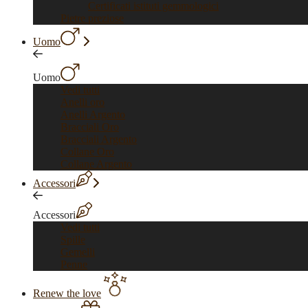
Certificati istituti gemmologici
Pietre preziose
Uomo
Uomo
Vedi tutti
Anelli oro
Anelli Argento
Bracciali Oro
Bracciali Argento
Collane Oro
Collane Argento
Accessori
Accessori
Vedi tutti
Spille
Gemelli
Penne
Renew the love