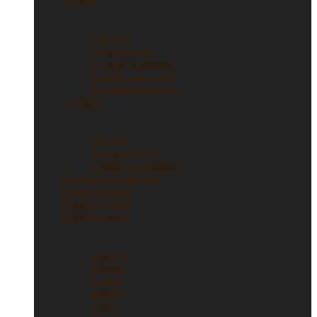
Collane
Collane
Vedi tutti
Collane in oro
Collane in argento
Collane punto luce
Collane con ciondoli
Ciondoli
Ciondoli
Vedi tutti
Ciondoli in oro
Ciondoli in argento
Gioielli con Diamanti
Gioielli vintage
Gioielli d’artista
Gioielli firmati
Gioielli firmati
Vedi tutti
Bulgari
Cartier
Tiffany
Gucci