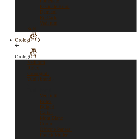
Pomellato
Pasquale Bruni
Damiani
Re Carlo
Vedi tutti
Sold
Orologi
Orologi
Vedi tutti
Rolex
Cronografi
Tutti i brand
Tutti i brand
Vedi tutti
Rolex
Bulgari
Cartier
Mont Blanc
Corum
Officine Panerai
Franck Muller