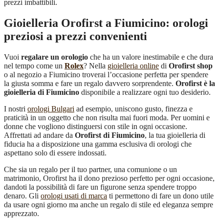
prezzi imbattibili.
Gioielleria Orofirst a Fiumicino: orologi
preziosi a prezzi convenienti
Vuoi
regalare un orologio
che ha un valore inestimabile e che dura
nel tempo come un
Rolex
? Nella
gioielleria online
di
Orofirst shop
o al negozio a Fiumicino troverai l’occasione perfetta per spendere
la giusta somma e fare un regalo davvero sorprendente.
Orofirst è la
gioielleria di Fiumicino
disponibile a realizzare ogni tuo desiderio.
I nostri
orologi Bulgari
ad esempio, uniscono gusto, finezza e
praticità in un oggetto che non risulta mai fuori moda. Per uomini e
donne che vogliono distinguersi con stile in ogni occasione.
Affrettati ad andare da
Orofirst di Fiumicino
, la tua gioielleria di
fiducia ha a disposizione una gamma esclusiva di orologi che
aspettano solo di essere indossati.
Che sia un regalo per il tuo partner, una comunione o un
matrimonio, Orofirst ha il dono prezioso perfetto per ogni occasione,
dandoti la possibilità di fare un figurone senza spendere troppo
denaro. Gli
orologi usati di marca
ti permettono di fare un dono utile
da usare ogni giorno ma anche un regalo di stile ed eleganza sempre
apprezzato.