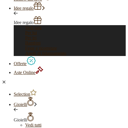
Idee regalo
Idee regalo
Vedi tutti
Per lui
Per lei
Bambini
Feste e ricorrenze
Anelli di fidanzamento
Offerte
Aste Online
Selection
Gioielli
Gioielli
Vedi tutti