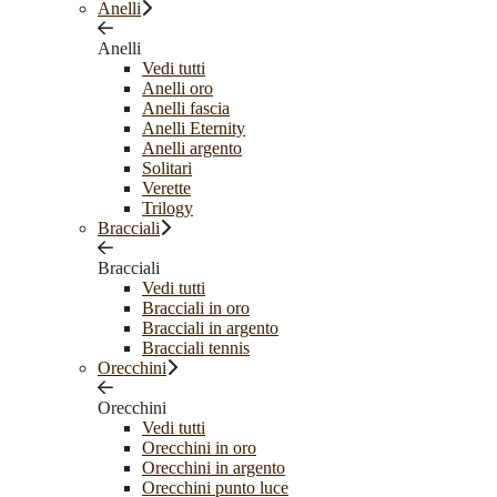
Anelli
Anelli
Vedi tutti
Anelli oro
Anelli fascia
Anelli Eternity
Anelli argento
Solitari
Verette
Trilogy
Bracciali
Bracciali
Vedi tutti
Bracciali in oro
Bracciali in argento
Bracciali tennis
Orecchini
Orecchini
Vedi tutti
Orecchini in oro
Orecchini in argento
Orecchini punto luce