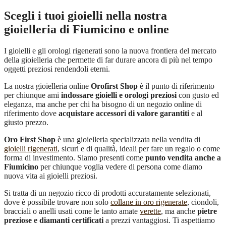
Scegli i tuoi gioielli nella nostra
gioielleria di Fiumicino e online
I gioielli e gli orologi rigenerati sono la nuova frontiera del mercato
della gioielleria che permette di far durare ancora di più nel tempo
oggetti preziosi rendendoli eterni.
La nostra gioielleria online
Orofirst Shop
è il punto di riferimento
per chiunque ami
indossare gioielli e orologi preziosi
con gusto ed
eleganza, ma anche per chi ha bisogno di un negozio online di
riferimento dove
acquistare accessori di valore garantiti
e al
giusto prezzo.
Oro First Shop
è una gioielleria specializzata nella vendita di
gioielli rigenerati
, sicuri e di qualità, ideali per fare un regalo o come
forma di investimento. Siamo presenti come
punto vendita anche a
Fiumicino
per chiunque voglia vedere di persona come diamo
nuova vita ai gioielli preziosi.
Si tratta di un negozio ricco di prodotti accuratamente selezionati,
dove è possibile trovare non solo
collane in oro rigenerate
, ciondoli,
bracciali o anelli usati come le tanto amate
verette
, ma anche
pietre
preziose e diamanti certificati
a prezzi vantaggiosi. Ti aspettiamo