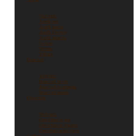
Anelli
Vedi tutti
Anelli oro
Anelli fascia
Anelli Eternity
Anelli argento
Solitari
Verette
Trilogy
Bracciali
Bracciali
Vedi tutti
Bracciali in oro
Bracciali in argento
Bracciali tennis
Orecchini
Orecchini
Vedi tutti
Orecchini in oro
Orecchini in argento
Orecchini punto luce