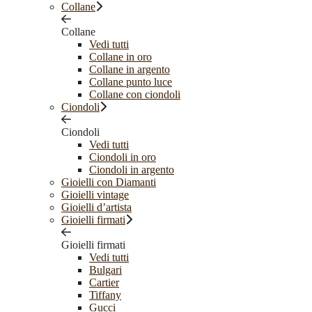
Collane
Collane
Vedi tutti
Collane in oro
Collane in argento
Collane punto luce
Collane con ciondoli
Ciondoli
Ciondoli
Vedi tutti
Ciondoli in oro
Ciondoli in argento
Gioielli con Diamanti
Gioielli vintage
Gioielli d’artista
Gioielli firmati
Gioielli firmati
Vedi tutti
Bulgari
Cartier
Tiffany
Gucci