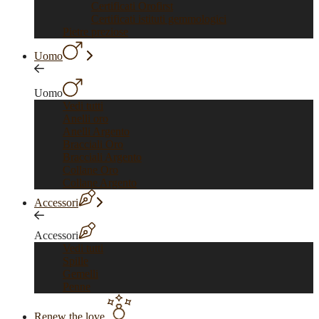
Certificati Orofirst
Certificati istituti gemmologici
Pietre preziose
Uomo
Uomo
Vedi tutti
Anelli oro
Anelli Argento
Bracciali Oro
Bracciali Argento
Collane Oro
Collane Argento
Accessori
Accessori
Vedi tutti
Spille
Gemelli
Penne
Renew the love