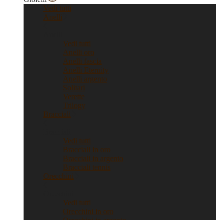
Vedi tutti
Anelli
Anelli
Vedi tutti
Anelli oro
Anelli fascia
Anelli Eternity
Anelli argento
Solitari
Verette
Trilogy
Bracciali
Bracciali
Vedi tutti
Bracciali in oro
Bracciali in argento
Bracciali tennis
Orecchini
Orecchini
Vedi tutti
Orecchini in oro