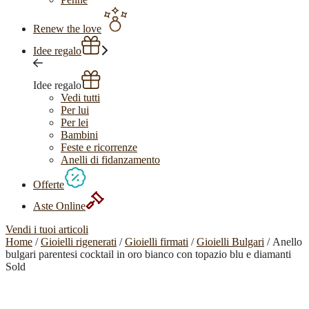
Renew the love
Idee regalo
Idee regalo
Vedi tutti
Per lui
Per lei
Bambini
Feste e ricorrenze
Anelli di fidanzamento
Offerte
Aste Online
Vendi i tuoi articoli
Home
/
Gioielli rigenerati
/
Gioielli firmati
/
Gioielli Bulgari
/ Anello
bulgari parentesi cocktail in oro bianco con topazio blu e diamanti
Sold