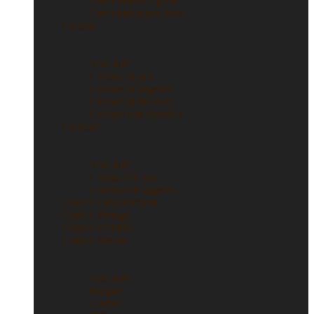
Orecchini in argento
Orecchini punto luce
Collane
Collane
Vedi tutti
Collane in oro
Collane in argento
Collane punto luce
Collane con ciondoli
Ciondoli
Ciondoli
Vedi tutti
Ciondoli in oro
Ciondoli in argento
Gioielli con Diamanti
Gioielli vintage
Gioielli d’artista
Gioielli firmati
Gioielli firmati
Vedi tutti
Bulgari
Cartier