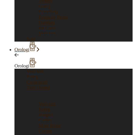
Tiffany
Gucci
Pomellato
Pasquale Bruni
Damiani
Re Carlo
Vedi tutti
Sold
Orologi
Orologi
Vedi tutti
Rolex
Cronografi
Tutti i brand
Tutti i brand
Vedi tutti
Rolex
Bulgari
Cartier
Mont Blanc
Corum