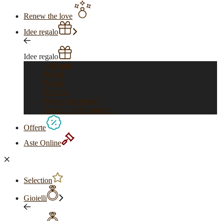
Renew the love
Idee regalo
Idee regalo
Vedi tutti
Per lui
Per lei
Bambini
Feste e ricorrenze
Anelli di fidanzamento
Offerte
Aste Online
Selection
Gioielli