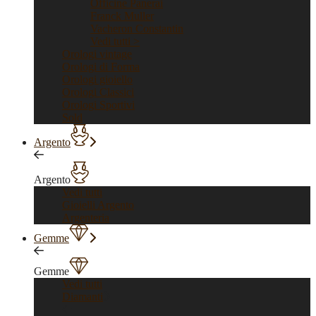
Officine Panerai
Franck Muller
Vacheron Constantin
Vedi tutti >
Orologi vintage
Orologi di Forma
Orologi gioiello
Orologi Classici
Orologi Sportivi
Sold
Argento
Argento
Vedi tutti
Gioielli Argento
Argenteria
Gemme
Gemme
Vedi tutti
Diamanti