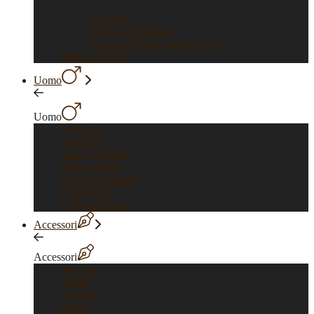
Diamanti
Vedi tutti
Certificati Orofirst
Certificati istituti gemmologici
Pietre preziose
Uomo
Uomo
Vedi tutti
Anelli oro
Anelli Argento
Bracciali Oro
Bracciali Argento
Collane Oro
Collane Argento
Accessori
Accessori
Vedi tutti
Spille
Gemelli
Penne