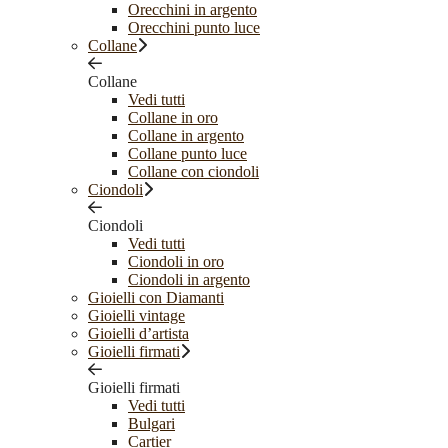
Orecchini in argento
Orecchini punto luce
Collane
Collane
Vedi tutti
Collane in oro
Collane in argento
Collane punto luce
Collane con ciondoli
Ciondoli
Ciondoli
Vedi tutti
Ciondoli in oro
Ciondoli in argento
Gioielli con Diamanti
Gioielli vintage
Gioielli d’artista
Gioielli firmati
Gioielli firmati
Vedi tutti
Bulgari
Cartier