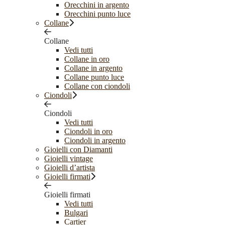
Orecchini in argento
Orecchini punto luce
Collane
Collane
Vedi tutti
Collane in oro
Collane in argento
Collane punto luce
Collane con ciondoli
Ciondoli
Ciondoli
Vedi tutti
Ciondoli in oro
Ciondoli in argento
Gioielli con Diamanti
Gioielli vintage
Gioielli d’artista
Gioielli firmati
Gioielli firmati
Vedi tutti
Bulgari
Cartier