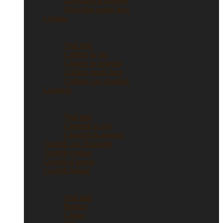
Orecchini in argento
Orecchini punto luce
Collane
Collane
Vedi tutti
Collane in oro
Collane in argento
Collane punto luce
Collane con ciondoli
Ciondoli
Ciondoli
Vedi tutti
Ciondoli in oro
Ciondoli in argento
Gioielli con Diamanti
Gioielli vintage
Gioielli d’artista
Gioielli firmati
Gioielli firmati
Vedi tutti
Bulgari
Cartier