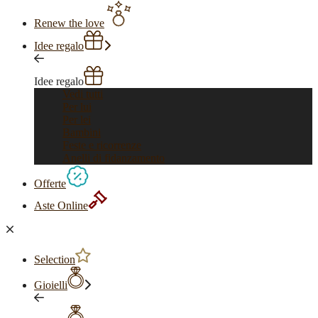
Renew the love
Idee regalo
Idee regalo
Vedi tutti
Per lui
Per lei
Bambini
Feste e ricorrenze
Anelli di fidanzamento
Offerte
Aste Online
Selection
Gioielli