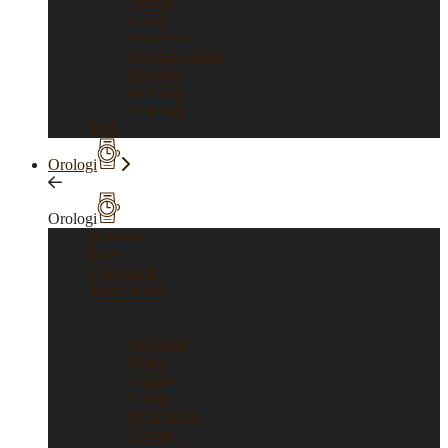
Tiffany
Gucci
Pomellato
Pasquale Bruni
Damiani
Re Carlo
Vedi tutti
Sold
Orologi
Orologi
Vedi tutti
Rolex
Cronografi
Tutti i brand
Tutti i brand
Vedi tutti
Rolex
Bulgari
Cartier
Mont Blanc
Corum