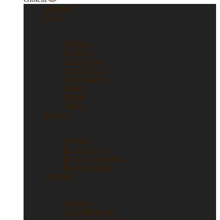
Vedi tutti
Anelli
Anelli
Vedi tutti
Anelli oro
Anelli fascia
Anelli Eternity
Anelli argento
Solitari
Verette
Trilogy
Bracciali
Bracciali
Vedi tutti
Bracciali in oro
Bracciali in argento
Bracciali tennis
Orecchini
Orecchini
Vedi tutti
Orecchini in oro