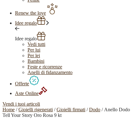
Renew the love
Idee regalo
Idee regalo
Vedi tutti
Per lui
Per lei
Bambini
Feste e ricorrenze
Anelli di fidanzamento
Offerte
Aste Online
Vendi i tuoi articoli
Home
/
Gioielli rigenerati
/
Gioielli firmati
/
Dodo
/ Anello Dodo
Tell Your Story Oro Rosa 9 kt