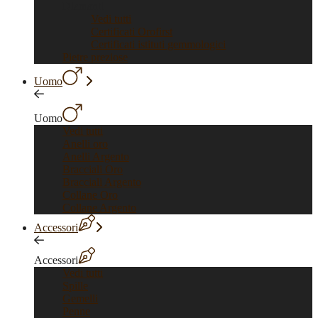
Diamanti
Vedi tutti
Certificati Orofirst
Certificati istituti gemmologici
Pietre preziose
Uomo
Uomo
Vedi tutti
Anelli oro
Anelli Argento
Bracciali Oro
Bracciali Argento
Collane Oro
Collane Argento
Accessori
Accessori
Vedi tutti
Spille
Gemelli
Penne