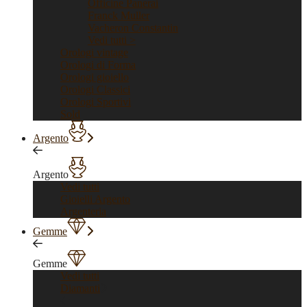
Officine Panerai
Franck Muller
Vacheron Constantin
Vedi tutti >
Orologi vintage
Orologi di Forma
Orologi gioiello
Orologi Classici
Orologi Sportivi
Sold
Argento
Argento
Vedi tutti
Gioielli Argento
Argenteria
Gemme
Gemme
Vedi tutti
Diamanti