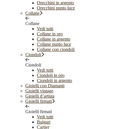
Orecchini in argento
Orecchini punto luce
Collane
Collane
Vedi tutti
Collane in oro
Collane in argento
Collane punto luce
Collane con ciondoli
Ciondoli
Ciondoli
Vedi tutti
Ciondoli in oro
Ciondoli in argento
Gioielli con Diamanti
Gioielli vintage
Gioielli d’artista
Gioielli firmati
Gioielli firmati
Vedi tutti
Bulgari
Cartier