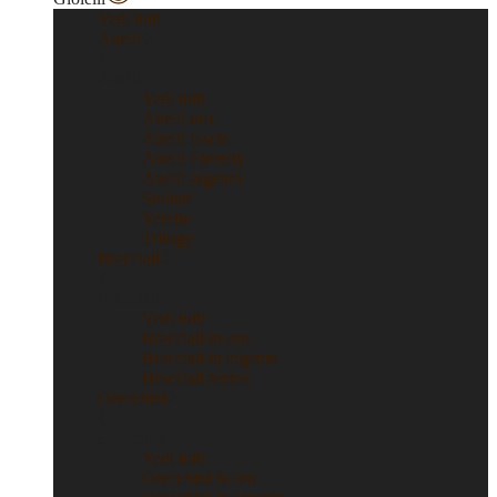
Vedi tutti
Anelli
Anelli
Vedi tutti
Anelli oro
Anelli fascia
Anelli Eternity
Anelli argento
Solitari
Verette
Trilogy
Bracciali
Bracciali
Vedi tutti
Bracciali in oro
Bracciali in argento
Bracciali tennis
Orecchini
Orecchini
Vedi tutti
Orecchini in oro