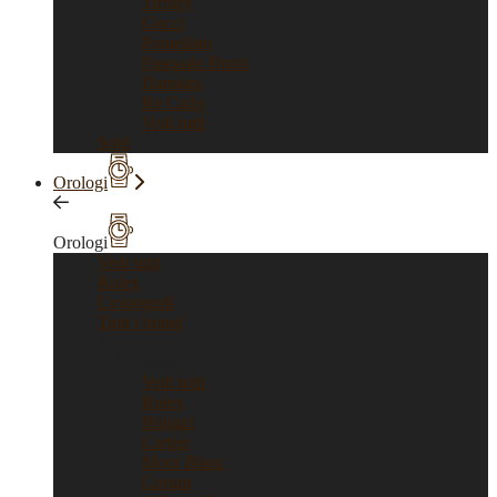
Tiffany
Gucci
Pomellato
Pasquale Bruni
Damiani
Re Carlo
Vedi tutti
Sold
Orologi
Orologi
Vedi tutti
Rolex
Cronografi
Tutti i brand
Tutti i brand
Vedi tutti
Rolex
Bulgari
Cartier
Mont Blanc
Corum