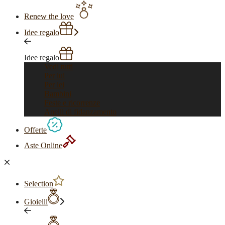
Renew the love
Idee regalo
Idee regalo
Vedi tutti
Per lui
Per lei
Bambini
Feste e ricorrenze
Anelli di fidanzamento
Offerte
Aste Online
Selection
Gioielli