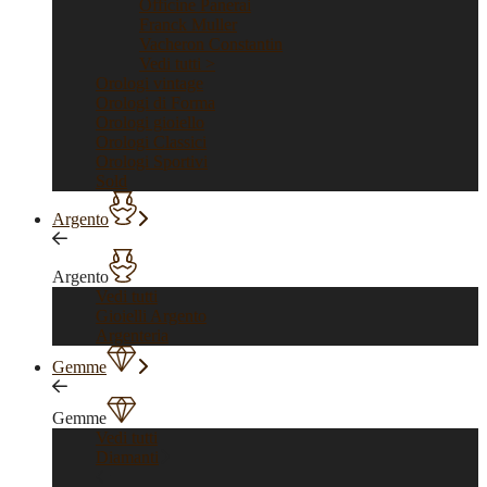
Officine Panerai
Franck Muller
Vacheron Constantin
Vedi tutti >
Orologi vintage
Orologi di Forma
Orologi gioiello
Orologi Classici
Orologi Sportivi
Sold
Argento
Argento
Vedi tutti
Gioielli Argento
Argenteria
Gemme
Gemme
Vedi tutti
Diamanti