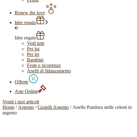
Renew the love
Idee regalo
Idee regalo
Vedi tutti
Per lui
Per lei
Bambini
Feste e ricorrenze
Anelli di fidanzamento
Offerte
Aste Online
Vendi i tuoi articoli
Home
/
Argento
/
Gioielli Argento
/ Anello Pandora stelle celesti in
argento