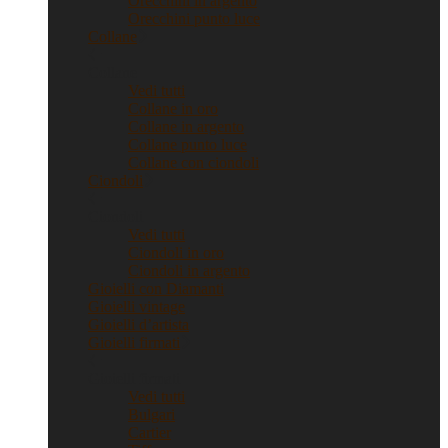
Orecchini in argento
Orecchini punto luce
Collane
Collane
Vedi tutti
Collane in oro
Collane in argento
Collane punto luce
Collane con ciondoli
Ciondoli
Ciondoli
Vedi tutti
Ciondoli in oro
Ciondoli in argento
Gioielli con Diamanti
Gioielli vintage
Gioielli d’artista
Gioielli firmati
Gioielli firmati
Vedi tutti
Bulgari
Cartier