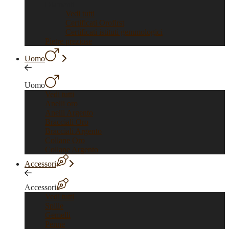
Diamanti
Vedi tutti
Certificati Orofirst
Certificati istituti gemmologici
Pietre preziose
Uomo
Uomo
Vedi tutti
Anelli oro
Anelli Argento
Bracciali Oro
Bracciali Argento
Collane Oro
Collane Argento
Accessori
Accessori
Vedi tutti
Spille
Gemelli
Penne