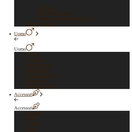
Diamanti
Vedi tutti
Certificati Orofirst
Certificati istituti gemmologici
Pietre preziose
Uomo
Uomo
Vedi tutti
Anelli oro
Anelli Argento
Bracciali Oro
Bracciali Argento
Collane Oro
Collane Argento
Accessori
Accessori
Vedi tutti
Spille
Gemelli
Penne