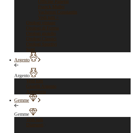
Officine Panerai
Franck Muller
Vacheron Constantin
Vedi tutti >
Orologi vintage
Orologi di Forma
Orologi gioiello
Orologi Classici
Orologi Sportivi
Sold
Argento
Argento
Vedi tutti
Gioielli Argento
Argenteria
Gemme
Gemme
Vedi tutti
Diamanti