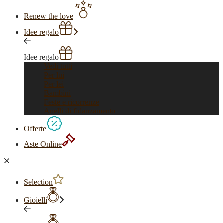
Renew the love
Idee regalo
Idee regalo
Vedi tutti
Per lui
Per lei
Bambini
Feste e ricorrenze
Anelli di fidanzamento
Offerte
Aste Online
Selection
Gioielli