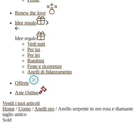
Renew the love
Idee regalo
Idee regalo
Vedi tutti
Per lui
Per lei
Bambini
Feste e ricorrenze
Anelli di fidanzamento
Offerte
Aste Online
Vendi i tuoi articoli
Home
/
Uomo
/
Anelli oro
/ Anello serpente in oro rosa e diamante
taglio antico
Sold