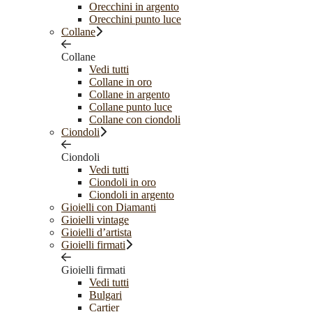
Orecchini in argento
Orecchini punto luce
Collane
Collane
Vedi tutti
Collane in oro
Collane in argento
Collane punto luce
Collane con ciondoli
Ciondoli
Ciondoli
Vedi tutti
Ciondoli in oro
Ciondoli in argento
Gioielli con Diamanti
Gioielli vintage
Gioielli d’artista
Gioielli firmati
Gioielli firmati
Vedi tutti
Bulgari
Cartier