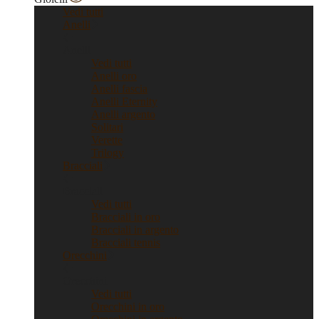
Vedi tutti
Anelli
Anelli
Vedi tutti
Anelli oro
Anelli fascia
Anelli Eternity
Anelli argento
Solitari
Verette
Trilogy
Bracciali
Bracciali
Vedi tutti
Bracciali in oro
Bracciali in argento
Bracciali tennis
Orecchini
Orecchini
Vedi tutti
Orecchini in oro