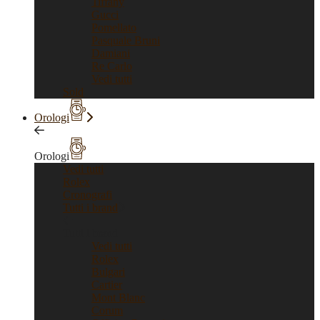
Tiffany
Gucci
Pomellato
Pasquale Bruni
Damiani
Re Carlo
Vedi tutti
Sold
Orologi
Orologi
Vedi tutti
Rolex
Cronografi
Tutti i brand
Tutti i brand
Vedi tutti
Rolex
Bulgari
Cartier
Mont Blanc
Corum