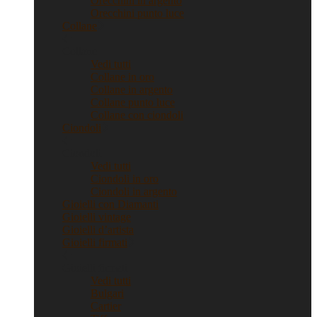
Orecchini in argento
Orecchini punto luce
Collane
Collane
Vedi tutti
Collane in oro
Collane in argento
Collane punto luce
Collane con ciondoli
Ciondoli
Ciondoli
Vedi tutti
Ciondoli in oro
Ciondoli in argento
Gioielli con Diamanti
Gioielli vintage
Gioielli d’artista
Gioielli firmati
Gioielli firmati
Vedi tutti
Bulgari
Cartier