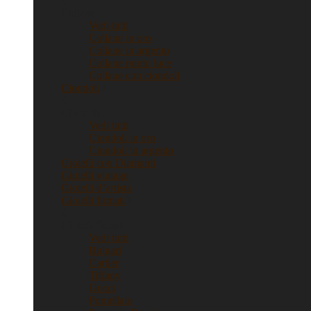
Collane
Vedi tutti
Collane in oro
Collane in argento
Collane punto luce
Collane con ciondoli
Ciondoli
Ciondoli
Vedi tutti
Ciondoli in oro
Ciondoli in argento
Gioielli con Diamanti
Gioielli vintage
Gioielli d’artista
Gioielli firmati
Gioielli firmati
Vedi tutti
Bulgari
Cartier
Tiffany
Gucci
Pomellato