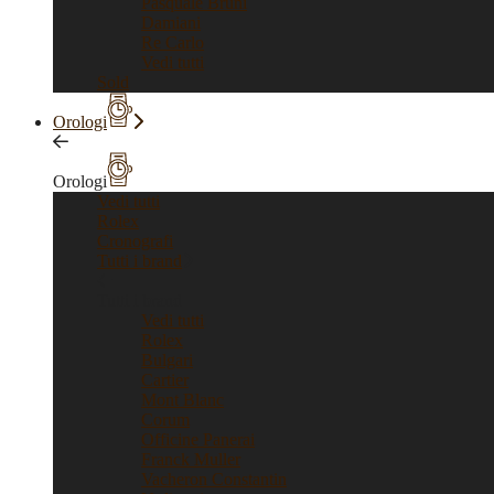
Pasquale Bruni
Damiani
Re Carlo
Vedi tutti
Sold
Orologi
Orologi
Vedi tutti
Rolex
Cronografi
Tutti i brand
Tutti i brand
Vedi tutti
Rolex
Bulgari
Cartier
Mont Blanc
Corum
Officine Panerai
Franck Muller
Vacheron Constantin