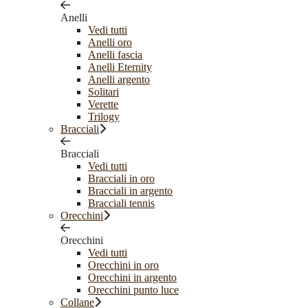
Anelli
Vedi tutti
Anelli oro
Anelli fascia
Anelli Eternity
Anelli argento
Solitari
Verette
Trilogy
Bracciali
Bracciali
Vedi tutti
Bracciali in oro
Bracciali in argento
Bracciali tennis
Orecchini
Orecchini
Vedi tutti
Orecchini in oro
Orecchini in argento
Orecchini punto luce
Collane