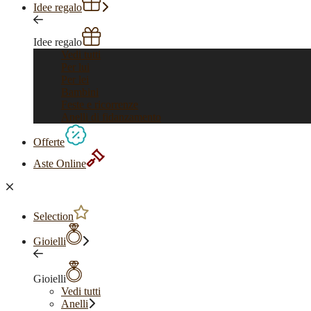
Idee regalo
Idee regalo
Vedi tutti
Per lui
Per lei
Bambini
Feste e ricorrenze
Anelli di fidanzamento
Offerte
Aste Online
Selection
Gioielli
Gioielli
Vedi tutti
Anelli