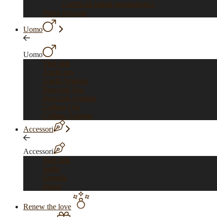
Certificati istituti gemmologici
Pietre preziose
Uomo
Uomo
Vedi tutti
Anelli oro
Anelli Argento
Bracciali Oro
Bracciali Argento
Collane Oro
Collane Argento
Accessori
Accessori
Vedi tutti
Spille
Gemelli
Penne
Renew the love