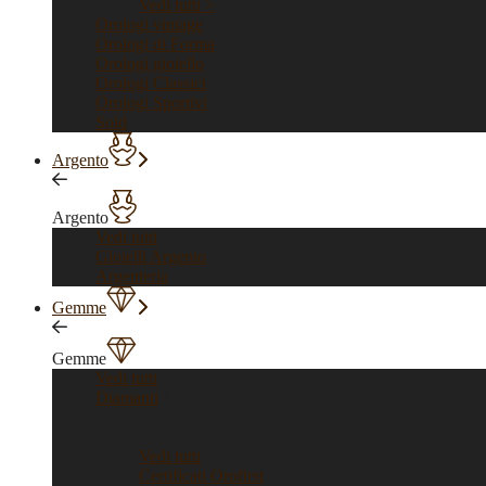
Vedi tutti >
Orologi vintage
Orologi di Forma
Orologi gioiello
Orologi Classici
Orologi Sportivi
Sold
Argento
Argento
Vedi tutti
Gioielli Argento
Argenteria
Gemme
Gemme
Vedi tutti
Diamanti
Diamanti
Vedi tutti
Certificati Orofirst