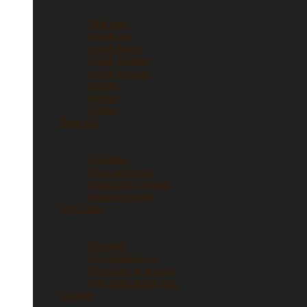
Anelli
Vedi tutti
Anelli oro
Anelli fascia
Anelli Eternity
Anelli argento
Solitari
Verette
Trilogy
Bracciali
Bracciali
Vedi tutti
Bracciali in oro
Bracciali in argento
Bracciali tennis
Orecchini
Orecchini
Vedi tutti
Orecchini in oro
Orecchini in argento
Orecchini punto luce
Collane