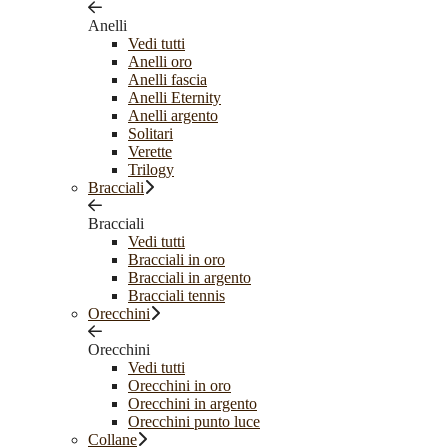
Anelli
Vedi tutti
Anelli oro
Anelli fascia
Anelli Eternity
Anelli argento
Solitari
Verette
Trilogy
Bracciali
Bracciali
Vedi tutti
Bracciali in oro
Bracciali in argento
Bracciali tennis
Orecchini
Orecchini
Vedi tutti
Orecchini in oro
Orecchini in argento
Orecchini punto luce
Collane