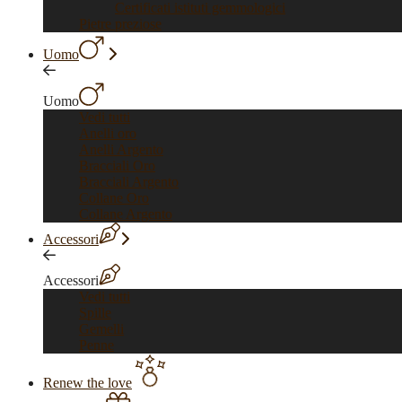
Certificati istituti gemmologici
Pietre preziose
Uomo
Uomo
Vedi tutti
Anelli oro
Anelli Argento
Bracciali Oro
Bracciali Argento
Collane Oro
Collane Argento
Accessori
Accessori
Vedi tutti
Spille
Gemelli
Penne
Renew the love