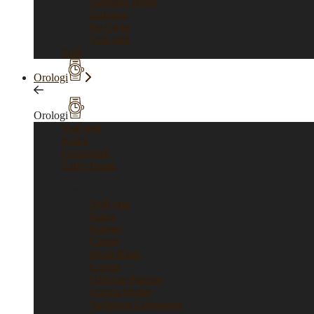
Pasquale Bruni
Damiani
Re Carlo
Vedi tutti
Sold
Orologi
Orologi
Vedi tutti
Rolex
Cronografi
Tutti i brand
Tutti i brand
Vedi tutti
Rolex
Bulgari
Cartier
Mont Blanc
Corum
Officine Panerai
Franck Muller
Vacheron Constantin