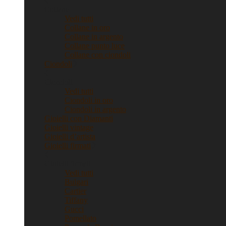
Collane
Vedi tutti
Collane in oro
Collane in argento
Collane punto luce
Collane con ciondoli
Ciondoli
Ciondoli
Vedi tutti
Ciondoli in oro
Ciondoli in argento
Gioielli con Diamanti
Gioielli vintage
Gioielli d’artista
Gioielli firmati
Gioielli firmati
Vedi tutti
Bulgari
Cartier
Tiffany
Gucci
Pomellato