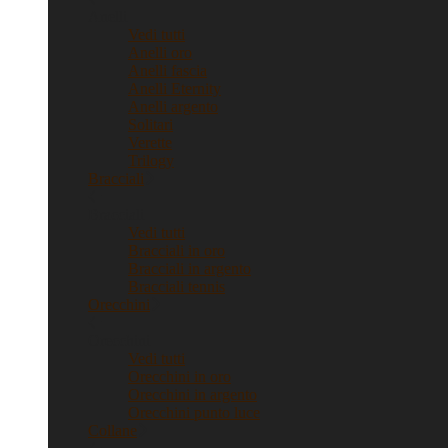
Anelli
Vedi tutti
Anelli oro
Anelli fascia
Anelli Eternity
Anelli argento
Solitari
Verette
Trilogy
Bracciali
Bracciali
Vedi tutti
Bracciali in oro
Bracciali in argento
Bracciali tennis
Orecchini
Orecchini
Vedi tutti
Orecchini in oro
Orecchini in argento
Orecchini punto luce
Collane