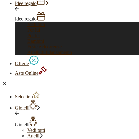
Idee regalo
Idee regalo
Vedi tutti
Per lui
Per lei
Bambini
Feste e ricorrenze
Anelli di fidanzamento
Offerte
Aste Online
Selection
Gioielli
Gioielli
Vedi tutti
Anelli