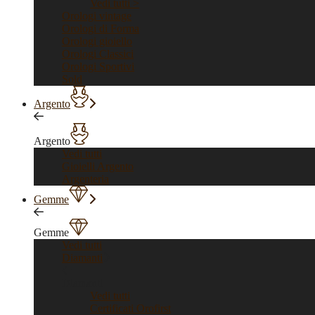
Vedi tutti >
Orologi vintage
Orologi di Forma
Orologi gioiello
Orologi Classici
Orologi Sportivi
Sold
Argento
Argento
Vedi tutti
Gioielli Argento
Argenteria
Gemme
Gemme
Vedi tutti
Diamanti
Diamanti
Vedi tutti
Certificati Orofirst