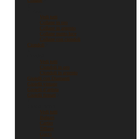
Collane
Collane
Vedi tutti
Collane in oro
Collane in argento
Collane punto luce
Collane con ciondoli
Ciondoli
Ciondoli
Vedi tutti
Ciondoli in oro
Ciondoli in argento
Gioielli con Diamanti
Gioielli vintage
Gioielli d’artista
Gioielli firmati
Gioielli firmati
Vedi tutti
Bulgari
Cartier
Tiffany
Gucci