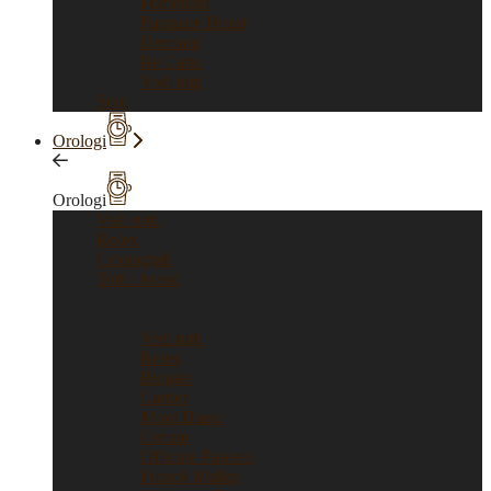
Pomellato
Pasquale Bruni
Damiani
Re Carlo
Vedi tutti
Sold
Orologi
Orologi
Vedi tutti
Rolex
Cronografi
Tutti i brand
Tutti i brand
Vedi tutti
Rolex
Bulgari
Cartier
Mont Blanc
Corum
Officine Panerai
Franck Muller