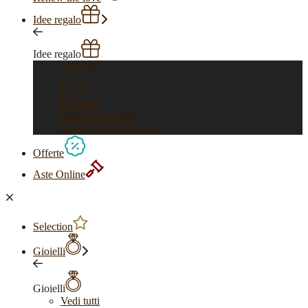
Idee regalo
Idee regalo
Vedi tutti
Per lui
Per lei
Bambini
Feste e ricorrenze
Anelli di fidanzamento
Offerte
Aste Online
Selection
Gioielli
Gioielli
Vedi tutti