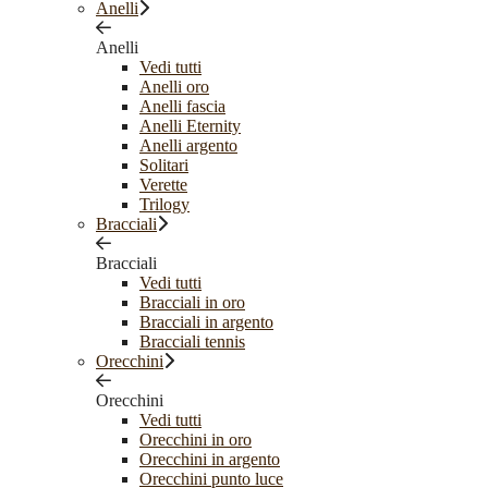
Anelli
Anelli
Vedi tutti
Anelli oro
Anelli fascia
Anelli Eternity
Anelli argento
Solitari
Verette
Trilogy
Bracciali
Bracciali
Vedi tutti
Bracciali in oro
Bracciali in argento
Bracciali tennis
Orecchini
Orecchini
Vedi tutti
Orecchini in oro
Orecchini in argento
Orecchini punto luce