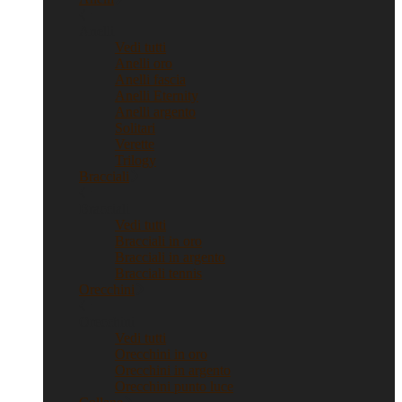
Anelli
Vedi tutti
Anelli oro
Anelli fascia
Anelli Eternity
Anelli argento
Solitari
Verette
Trilogy
Bracciali
Bracciali
Vedi tutti
Bracciali in oro
Bracciali in argento
Bracciali tennis
Orecchini
Orecchini
Vedi tutti
Orecchini in oro
Orecchini in argento
Orecchini punto luce