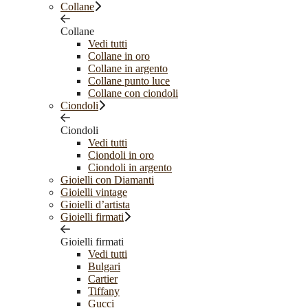
Collane
Collane
Vedi tutti
Collane in oro
Collane in argento
Collane punto luce
Collane con ciondoli
Ciondoli
Ciondoli
Vedi tutti
Ciondoli in oro
Ciondoli in argento
Gioielli con Diamanti
Gioielli vintage
Gioielli d’artista
Gioielli firmati
Gioielli firmati
Vedi tutti
Bulgari
Cartier
Tiffany
Gucci