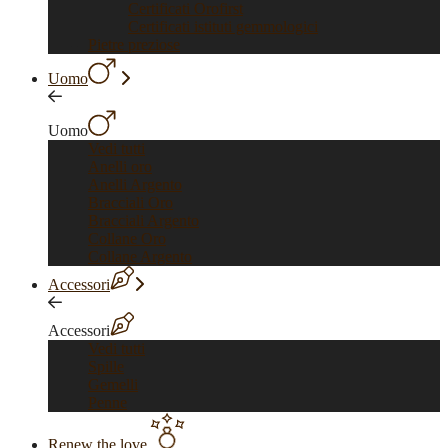
Certificati Orofirst
Certificati istituti gemmologici
Pietre preziose
Uomo
Uomo
Vedi tutti
Anelli oro
Anelli Argento
Bracciali Oro
Bracciali Argento
Collane Oro
Collane Argento
Accessori
Accessori
Vedi tutti
Spille
Gemelli
Penne
Renew the love