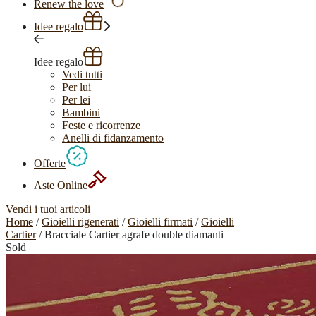
Renew the love
Idee regalo
Idee regalo
Vedi tutti
Per lui
Per lei
Bambini
Feste e ricorrenze
Anelli di fidanzamento
Offerte
Aste Online
Vendi i tuoi articoli
Home
/
Gioielli rigenerati
/
Gioielli firmati
/
Gioielli
Cartier
/ Bracciale Cartier agrafe double diamanti
Sold