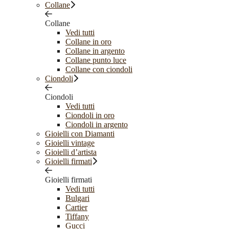
Collane
Collane
Vedi tutti
Collane in oro
Collane in argento
Collane punto luce
Collane con ciondoli
Ciondoli
Ciondoli
Vedi tutti
Ciondoli in oro
Ciondoli in argento
Gioielli con Diamanti
Gioielli vintage
Gioielli d’artista
Gioielli firmati
Gioielli firmati
Vedi tutti
Bulgari
Cartier
Tiffany
Gucci