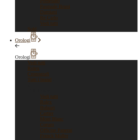
Pomellato
Pasquale Bruni
Damiani
Re Carlo
Vedi tutti
Sold
Orologi
Orologi
Vedi tutti
Rolex
Cronografi
Tutti i brand
Tutti i brand
Vedi tutti
Rolex
Bulgari
Cartier
Mont Blanc
Corum
Officine Panerai
Franck Muller