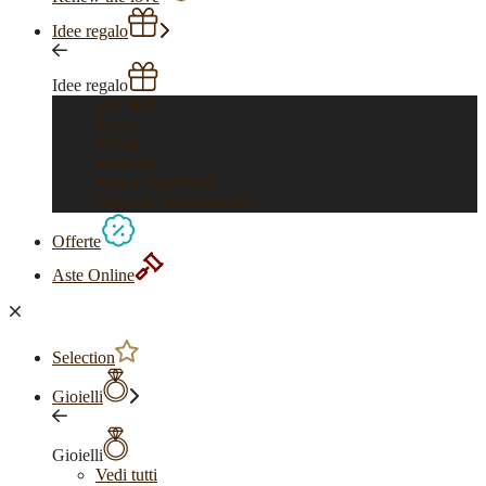
Idee regalo
Idee regalo
Vedi tutti
Per lui
Per lei
Bambini
Feste e ricorrenze
Anelli di fidanzamento
Offerte
Aste Online
Selection
Gioielli
Gioielli
Vedi tutti