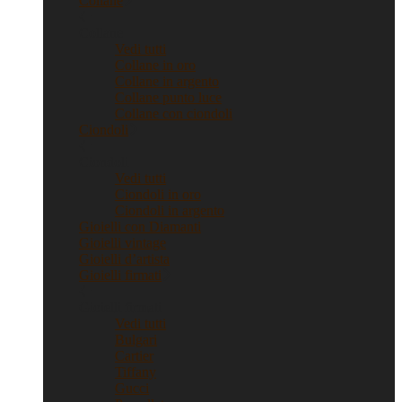
Collane
Collane
Vedi tutti
Collane in oro
Collane in argento
Collane punto luce
Collane con ciondoli
Ciondoli
Ciondoli
Vedi tutti
Ciondoli in oro
Ciondoli in argento
Gioielli con Diamanti
Gioielli vintage
Gioielli d’artista
Gioielli firmati
Gioielli firmati
Vedi tutti
Bulgari
Cartier
Tiffany
Gucci