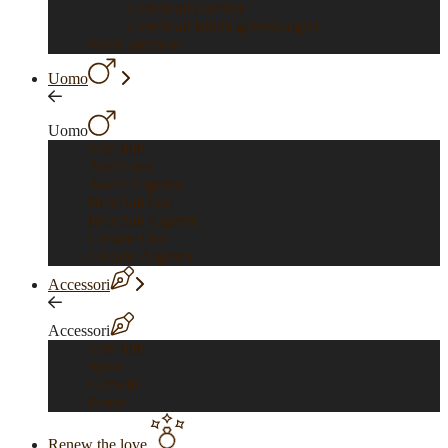
Certificati Orofirst
Certificati istituti gemmologici
Pietre preziose
Uomo
Uomo
Vedi tutti
Anelli oro
Anelli Argento
Bracciali Oro
Bracciali Argento
Collane Oro
Collane Argento
Accessori
Accessori
Vedi tutti
Spille
Gemelli
Penne
Renew the love