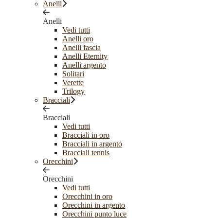
Anelli
Anelli
Vedi tutti
Anelli oro
Anelli fascia
Anelli Eternity
Anelli argento
Solitari
Verette
Trilogy
Bracciali
Bracciali
Vedi tutti
Bracciali in oro
Bracciali in argento
Bracciali tennis
Orecchini
Orecchini
Vedi tutti
Orecchini in oro
Orecchini in argento
Orecchini punto luce