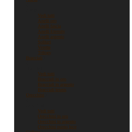
Anelli
Vedi tutti
Anelli oro
Anelli fascia
Anelli Eternity
Anelli argento
Solitari
Verette
Trilogy
Bracciali
Bracciali
Vedi tutti
Bracciali in oro
Bracciali in argento
Bracciali tennis
Orecchini
Orecchini
Vedi tutti
Orecchini in oro
Orecchini in argento
Orecchini punto luce