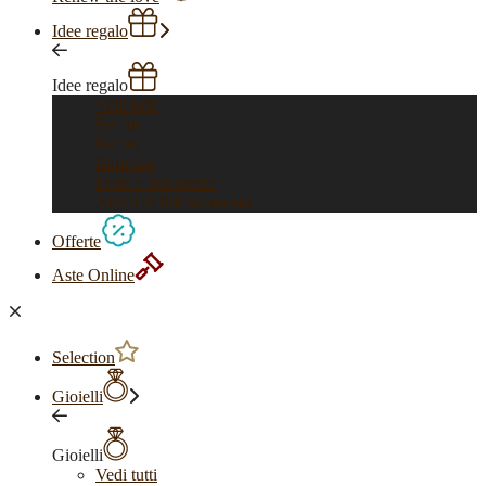
Idee regalo
Idee regalo
Vedi tutti
Per lui
Per lei
Bambini
Feste e ricorrenze
Anelli di fidanzamento
Offerte
Aste Online
Selection
Gioielli
Gioielli
Vedi tutti