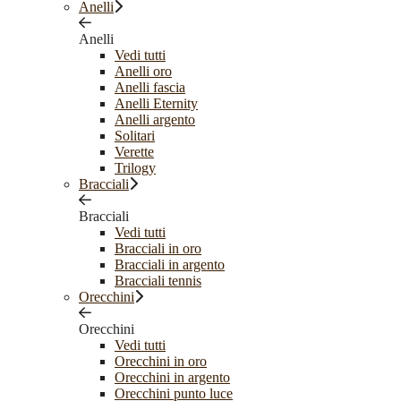
Anelli
Anelli
Vedi tutti
Anelli oro
Anelli fascia
Anelli Eternity
Anelli argento
Solitari
Verette
Trilogy
Bracciali
Bracciali
Vedi tutti
Bracciali in oro
Bracciali in argento
Bracciali tennis
Orecchini
Orecchini
Vedi tutti
Orecchini in oro
Orecchini in argento
Orecchini punto luce