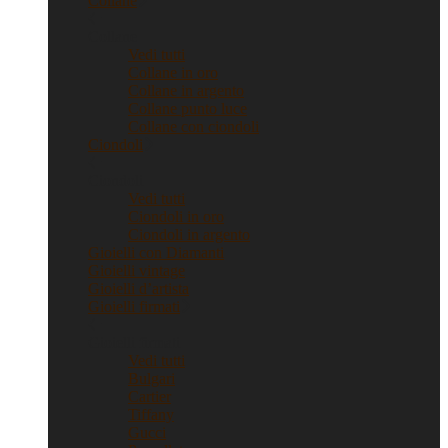
Collane
Collane
Vedi tutti
Collane in oro
Collane in argento
Collane punto luce
Collane con ciondoli
Ciondoli
Ciondoli
Vedi tutti
Ciondoli in oro
Ciondoli in argento
Gioielli con Diamanti
Gioielli vintage
Gioielli d’artista
Gioielli firmati
Gioielli firmati
Vedi tutti
Bulgari
Cartier
Tiffany
Gucci