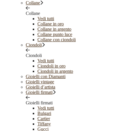
Collane
Collane
Vedi tutti
Collane in oro
Collane in argento
Collane punto luce
Collane con ciondoli
Ciondoli
Ciondoli
Vedi tutti
Ciondoli in oro
Ciondoli in argento
Gioielli con Diamanti
Gioielli vintage
Gioielli d’artista
Gioielli firmati
Gioielli firmati
Vedi tutti
Bulgari
Cartier
Tiffany
Gucci