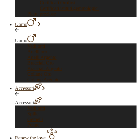
Certificati Orofirst
Certificati istituti gemmologici
Pietre preziose
Uomo
Uomo
Vedi tutti
Anelli oro
Anelli Argento
Bracciali Oro
Bracciali Argento
Collane Oro
Collane Argento
Accessori
Accessori
Vedi tutti
Spille
Gemelli
Penne
Renew the love