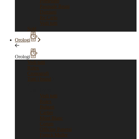
Pomellato
Pasquale Bruni
Damiani
Re Carlo
Vedi tutti
Sold
Orologi
Orologi
Vedi tutti
Rolex
Cronografi
Tutti i brand
Tutti i brand
Vedi tutti
Rolex
Bulgari
Cartier
Mont Blanc
Corum
Officine Panerai
Franck Muller