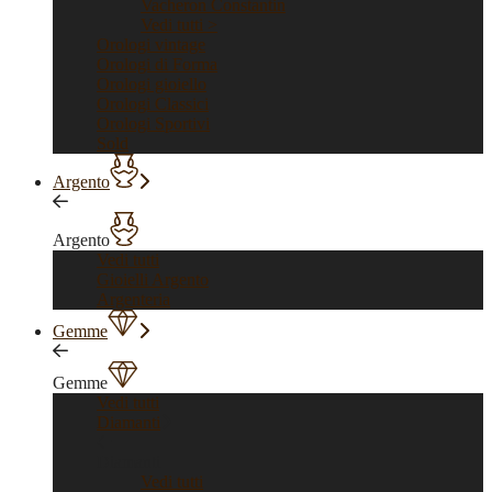
Vacheron Constantin
Vedi tutti >
Orologi vintage
Orologi di Forma
Orologi gioiello
Orologi Classici
Orologi Sportivi
Sold
Argento
Argento
Vedi tutti
Gioielli Argento
Argenteria
Gemme
Gemme
Vedi tutti
Diamanti
Diamanti
Vedi tutti