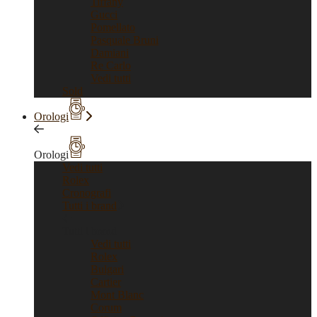
Tiffany
Gucci
Pomellato
Pasquale Bruni
Damiani
Re Carlo
Vedi tutti
Sold
Orologi
Orologi
Vedi tutti
Rolex
Cronografi
Tutti i brand
Tutti i brand
Vedi tutti
Rolex
Bulgari
Cartier
Mont Blanc
Corum