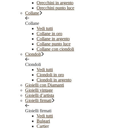
Orecchini in argento
Orecchini punto luce
Collane
Collane
Vedi tutti
Collane in oro
Collane in argento
Collane punto luce
Collane con ciondoli
Ciondoli
Ciondoli
Vedi tutti
Ciondoli in oro
Ciondoli in argento
Gioielli con Diamanti
Gioielli vintage
Gioielli d’artista
Gioielli firmati
Gioielli firmati
Vedi tutti
Bulgari
Cartier