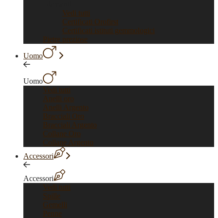
Diamanti
Vedi tutti
Certificati Orofirst
Certificati istituti gemmologici
Pietre preziose
Uomo
Uomo
Vedi tutti
Anelli oro
Anelli Argento
Bracciali Oro
Bracciali Argento
Collane Oro
Collane Argento
Accessori
Accessori
Vedi tutti
Spille
Gemelli
Penne