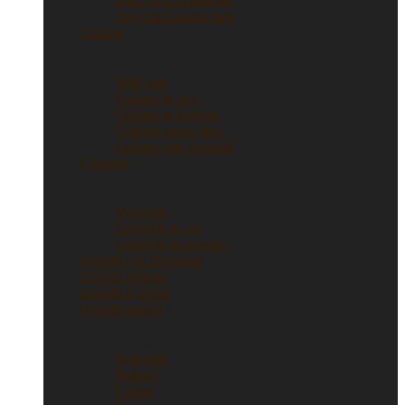
Orecchini in argento
Orecchini punto luce
Collane
Collane
Vedi tutti
Collane in oro
Collane in argento
Collane punto luce
Collane con ciondoli
Ciondoli
Ciondoli
Vedi tutti
Ciondoli in oro
Ciondoli in argento
Gioielli con Diamanti
Gioielli vintage
Gioielli d’artista
Gioielli firmati
Gioielli firmati
Vedi tutti
Bulgari
Cartier