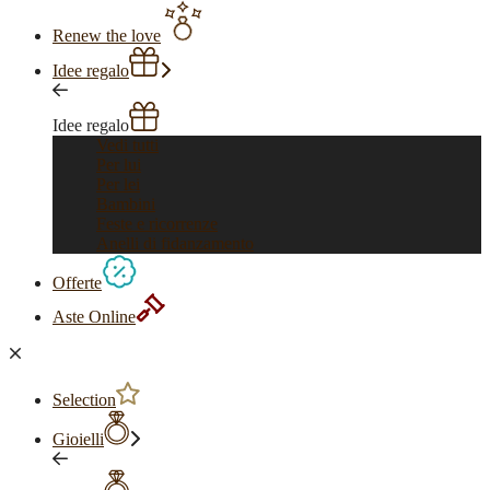
Renew the love
Idee regalo
Idee regalo
Vedi tutti
Per lui
Per lei
Bambini
Feste e ricorrenze
Anelli di fidanzamento
Offerte
Aste Online
Selection
Gioielli