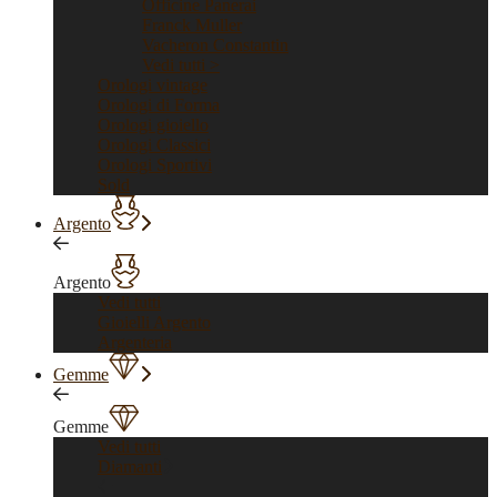
Officine Panerai
Franck Muller
Vacheron Constantin
Vedi tutti >
Orologi vintage
Orologi di Forma
Orologi gioiello
Orologi Classici
Orologi Sportivi
Sold
Argento
Argento
Vedi tutti
Gioielli Argento
Argenteria
Gemme
Gemme
Vedi tutti
Diamanti