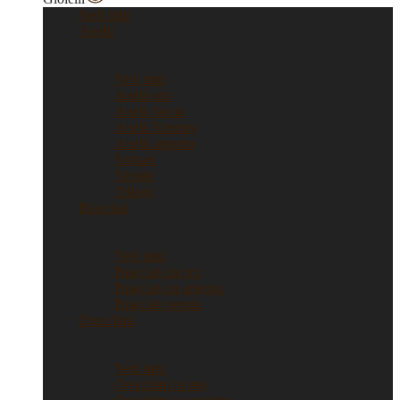
Vedi tutti
Anelli
Anelli
Vedi tutti
Anelli oro
Anelli fascia
Anelli Eternity
Anelli argento
Solitari
Verette
Trilogy
Bracciali
Bracciali
Vedi tutti
Bracciali in oro
Bracciali in argento
Bracciali tennis
Orecchini
Orecchini
Vedi tutti
Orecchini in oro