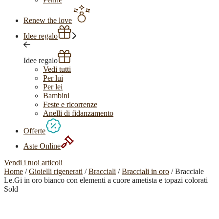
Renew the love
Idee regalo
Idee regalo
Vedi tutti
Per lui
Per lei
Bambini
Feste e ricorrenze
Anelli di fidanzamento
Offerte
Aste Online
Vendi i tuoi articoli
Home
/
Gioielli rigenerati
/
Bracciali
/
Bracciali in oro
/ Bracciale
Le.Gi in oro bianco con elementi a cuore ametista e topazi colorati
Sold