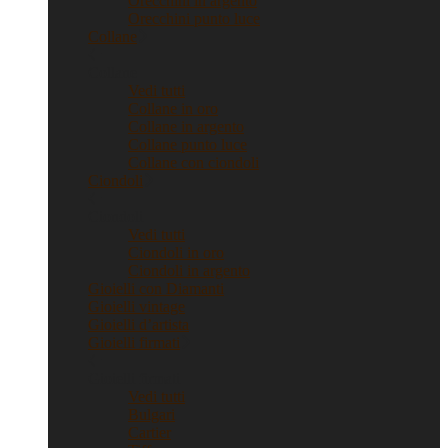
Orecchini in argento
Orecchini punto luce
Collane
Collane
Vedi tutti
Collane in oro
Collane in argento
Collane punto luce
Collane con ciondoli
Ciondoli
Ciondoli
Vedi tutti
Ciondoli in oro
Ciondoli in argento
Gioielli con Diamanti
Gioielli vintage
Gioielli d’artista
Gioielli firmati
Gioielli firmati
Vedi tutti
Bulgari
Cartier