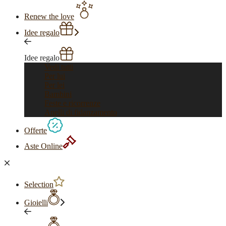
Renew the love
Idee regalo
Idee regalo
Vedi tutti
Per lui
Per lei
Bambini
Feste e ricorrenze
Anelli di fidanzamento
Offerte
Aste Online
Selection
Gioielli