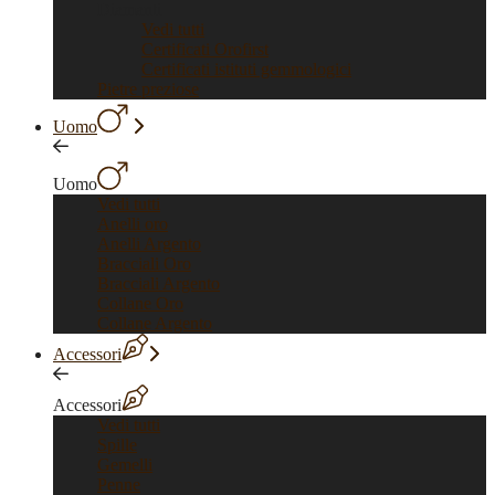
Diamanti
Vedi tutti
Certificati Orofirst
Certificati istituti gemmologici
Pietre preziose
Uomo
Uomo
Vedi tutti
Anelli oro
Anelli Argento
Bracciali Oro
Bracciali Argento
Collane Oro
Collane Argento
Accessori
Accessori
Vedi tutti
Spille
Gemelli
Penne