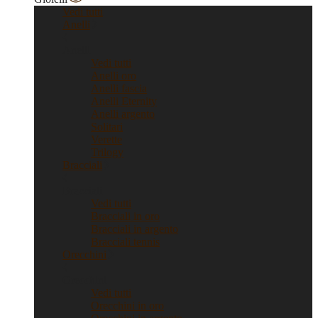
Vedi tutti
Anelli
Anelli
Vedi tutti
Anelli oro
Anelli fascia
Anelli Eternity
Anelli argento
Solitari
Verette
Trilogy
Bracciali
Bracciali
Vedi tutti
Bracciali in oro
Bracciali in argento
Bracciali tennis
Orecchini
Orecchini
Vedi tutti
Orecchini in oro