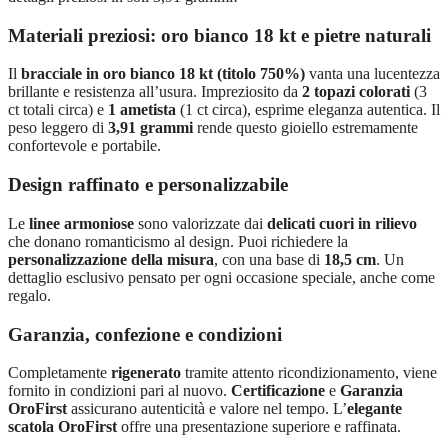
Materiali preziosi: oro bianco 18 kt e pietre naturali
Il
bracciale in oro bianco 18 kt (titolo 750%)
vanta una lucentezza
brillante e resistenza all’usura. Impreziosito da
2 topazi colorati
(3
ct totali circa) e
1 ametista
(1 ct circa), esprime eleganza autentica. Il
peso leggero di
3,91 grammi
rende questo gioiello estremamente
confortevole e portabile.
Design raffinato e personalizzabile
Le
linee armoniose
sono valorizzate dai
delicati cuori in rilievo
che donano romanticismo al design. Puoi richiedere la
personalizzazione della misura
, con una base di
18,5 cm
. Un
dettaglio esclusivo pensato per ogni occasione speciale, anche come
regalo.
Garanzia, confezione e condizioni
Completamente
rigenerato
tramite attento ricondizionamento, viene
fornito in condizioni pari al nuovo.
Certificazione
e
Garanzia
OroFirst
assicurano autenticità e valore nel tempo. L’
elegante
scatola OroFirst
offre una presentazione superiore e raffinata.