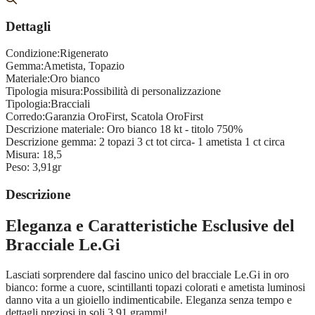
Dettagli
Condizione:
Rigenerato
Gemma:
Ametista, Topazio
Materiale:
Oro bianco
Tipologia misura:
Possibilità di personalizzazione
Tipologia:
Bracciali
Corredo:
Garanzia OroFirst, Scatola OroFirst
Descrizione materiale:
Oro bianco 18 kt - titolo 750%
Descrizione gemma:
2 topazi 3 ct tot circa- 1 ametista 1 ct circa
Misura:
18,5
Peso:
3,91gr
Descrizione
Eleganza e Caratteristiche Esclusive del
Bracciale Le.Gi
Lasciati sorprendere dal fascino unico del bracciale Le.Gi in oro
bianco: forme a cuore, scintillanti topazi colorati e ametista luminosi
danno vita a un gioiello indimenticabile. Eleganza senza tempo e
dettagli preziosi in soli 3,91 grammi!