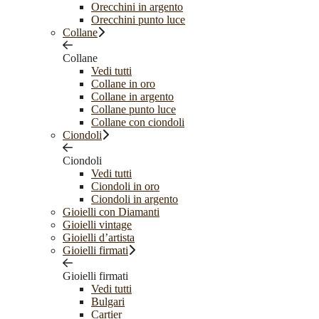
Orecchini in argento
Orecchini punto luce
Collane
Collane
Vedi tutti
Collane in oro
Collane in argento
Collane punto luce
Collane con ciondoli
Ciondoli
Ciondoli
Vedi tutti
Ciondoli in oro
Ciondoli in argento
Gioielli con Diamanti
Gioielli vintage
Gioielli d’artista
Gioielli firmati
Gioielli firmati
Vedi tutti
Bulgari
Cartier