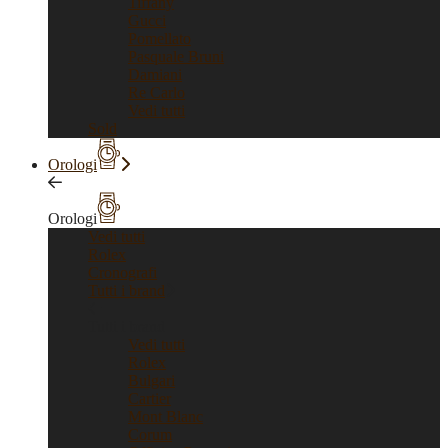
Tiffany
Gucci
Pomellato
Pasquale Bruni
Damiani
Re Carlo
Vedi tutti
Sold
Orologi
Orologi
Vedi tutti
Rolex
Cronografi
Tutti i brand
Tutti i brand
Vedi tutti
Rolex
Bulgari
Cartier
Mont Blanc
Corum