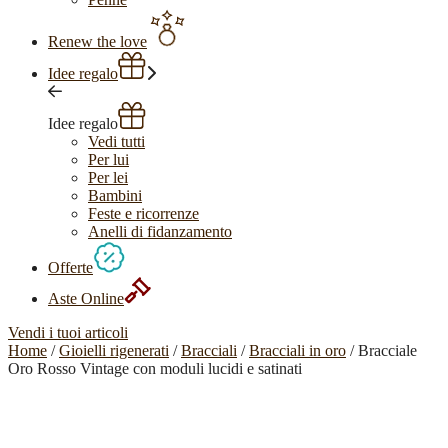
Renew the love
Idee regalo
Idee regalo
Vedi tutti
Per lui
Per lei
Bambini
Feste e ricorrenze
Anelli di fidanzamento
Offerte
Aste Online
Vendi i tuoi articoli
Home
/
Gioielli rigenerati
/
Bracciali
/
Bracciali in oro
/ Bracciale
Oro Rosso Vintage con moduli lucidi e satinati