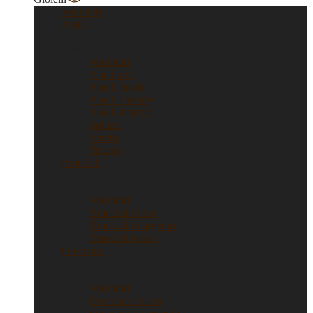
Vedi tutti
Anelli
Anelli
Vedi tutti
Anelli oro
Anelli fascia
Anelli Eternity
Anelli argento
Solitari
Verette
Trilogy
Bracciali
Bracciali
Vedi tutti
Bracciali in oro
Bracciali in argento
Bracciali tennis
Orecchini
Orecchini
Vedi tutti
Orecchini in oro