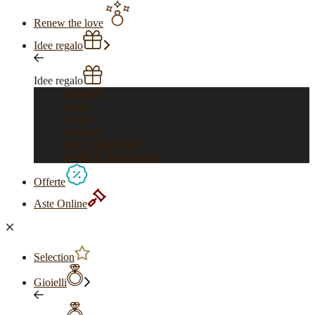
Renew the love
Idee regalo
Idee regalo
Vedi tutti
Per lui
Per lei
Bambini
Feste e ricorrenze
Anelli di fidanzamento
Offerte
Aste Online
Selection
Gioielli