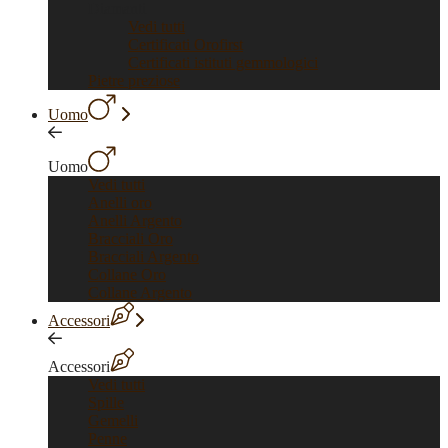
Diamanti
Vedi tutti
Certificati Orofirst
Certificati istituti gemmologici
Pietre preziose
Uomo
Uomo
Vedi tutti
Anelli oro
Anelli Argento
Bracciali Oro
Bracciali Argento
Collane Oro
Collane Argento
Accessori
Accessori
Vedi tutti
Spille
Gemelli
Penne