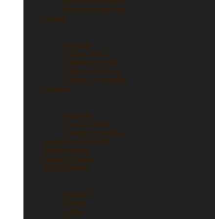
Orecchini in argento
Orecchini punto luce
Collane
Collane
Vedi tutti
Collane in oro
Collane in argento
Collane punto luce
Collane con ciondoli
Ciondoli
Ciondoli
Vedi tutti
Ciondoli in oro
Ciondoli in argento
Gioielli con Diamanti
Gioielli vintage
Gioielli d’artista
Gioielli firmati
Gioielli firmati
Vedi tutti
Bulgari
Cartier