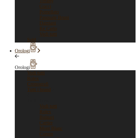
Tiffany
Gucci
Pomellato
Pasquale Bruni
Damiani
Re Carlo
Vedi tutti
Sold
Orologi
Orologi
Vedi tutti
Rolex
Cronografi
Tutti i brand
Tutti i brand
Vedi tutti
Rolex
Bulgari
Cartier
Mont Blanc
Corum