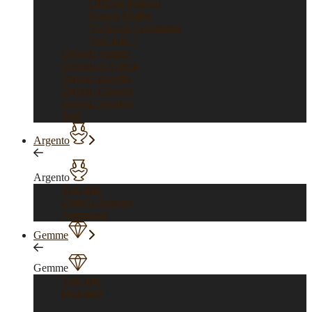
Officine Panerai
Franck Muller
Vacheron Constantin
Vedi tutti >
Orologi vintage
Orologi di Forma
Orologi gioiello
Orologi Classici
Orologi Sportivi
Sold
Argento
Argento
Vedi tutti
Gioielli Argento
Argenteria
Gemme
Gemme
Vedi tutti
Diamanti