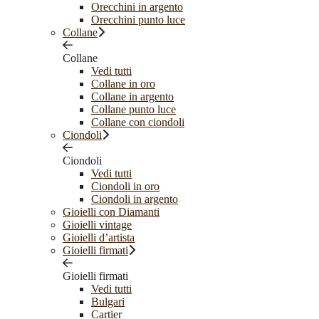
Orecchini in argento
Orecchini punto luce
Collane
Collane
Vedi tutti
Collane in oro
Collane in argento
Collane punto luce
Collane con ciondoli
Ciondoli
Ciondoli
Vedi tutti
Ciondoli in oro
Ciondoli in argento
Gioielli con Diamanti
Gioielli vintage
Gioielli d’artista
Gioielli firmati
Gioielli firmati
Vedi tutti
Bulgari
Cartier