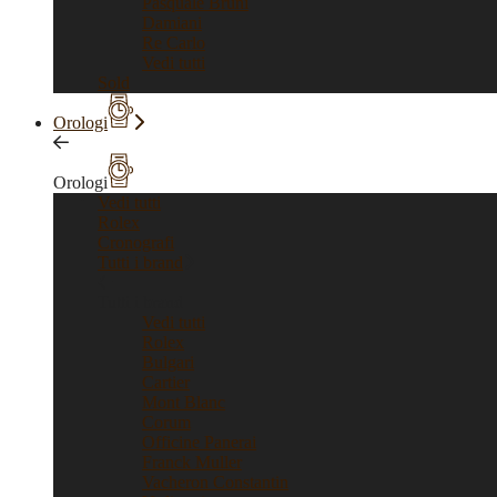
Pasquale Bruni
Damiani
Re Carlo
Vedi tutti
Sold
Orologi
Orologi
Vedi tutti
Rolex
Cronografi
Tutti i brand
Tutti i brand
Vedi tutti
Rolex
Bulgari
Cartier
Mont Blanc
Corum
Officine Panerai
Franck Muller
Vacheron Constantin