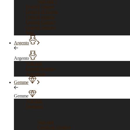
Vedi tutti >
Orologi vintage
Orologi di Forma
Orologi gioiello
Orologi Classici
Orologi Sportivi
Sold
Argento
Argento
Vedi tutti
Gioielli Argento
Argenteria
Gemme
Gemme
Vedi tutti
Diamanti
Diamanti
Vedi tutti
Certificati Orofirst