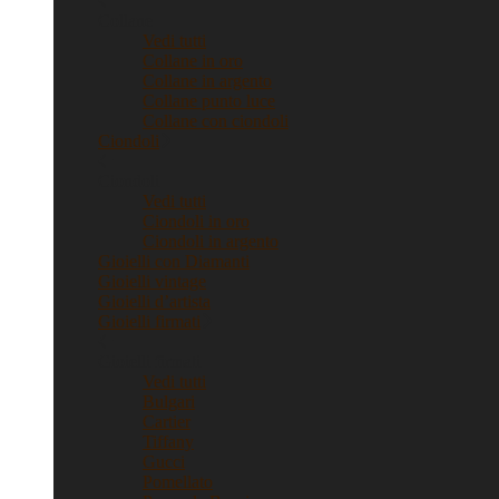
Collane
Vedi tutti
Collane in oro
Collane in argento
Collane punto luce
Collane con ciondoli
Ciondoli
Ciondoli
Vedi tutti
Ciondoli in oro
Ciondoli in argento
Gioielli con Diamanti
Gioielli vintage
Gioielli d’artista
Gioielli firmati
Gioielli firmati
Vedi tutti
Bulgari
Cartier
Tiffany
Gucci
Pomellato