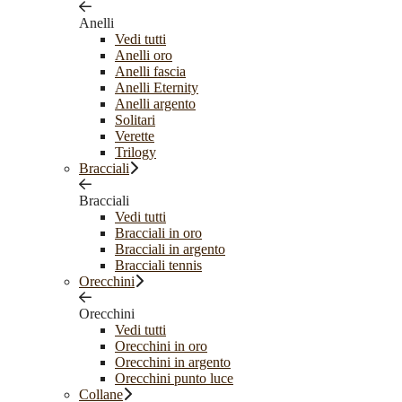
Anelli
Vedi tutti
Anelli oro
Anelli fascia
Anelli Eternity
Anelli argento
Solitari
Verette
Trilogy
Bracciali
Bracciali
Vedi tutti
Bracciali in oro
Bracciali in argento
Bracciali tennis
Orecchini
Orecchini
Vedi tutti
Orecchini in oro
Orecchini in argento
Orecchini punto luce
Collane