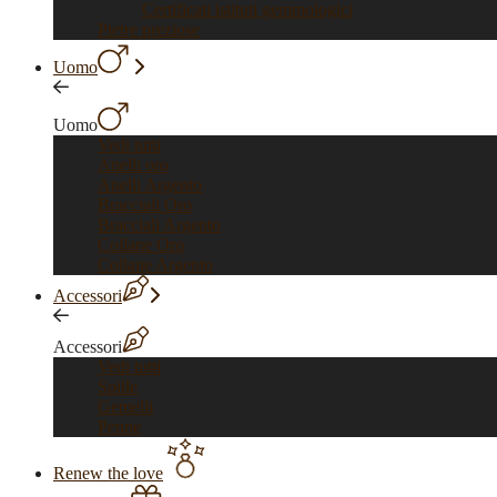
Certificati istituti gemmologici
Pietre preziose
Uomo
Uomo
Vedi tutti
Anelli oro
Anelli Argento
Bracciali Oro
Bracciali Argento
Collane Oro
Collane Argento
Accessori
Accessori
Vedi tutti
Spille
Gemelli
Penne
Renew the love