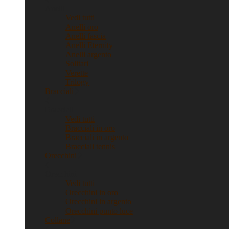
Anelli
Vedi tutti
Anelli oro
Anelli fascia
Anelli Eternity
Anelli argento
Solitari
Verette
Trilogy
Bracciali
Bracciali
Vedi tutti
Bracciali in oro
Bracciali in argento
Bracciali tennis
Orecchini
Orecchini
Vedi tutti
Orecchini in oro
Orecchini in argento
Orecchini punto luce
Collane