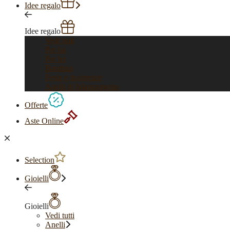
Idee regalo
Idee regalo
Vedi tutti
Per lui
Per lei
Bambini
Feste e ricorrenze
Anelli di fidanzamento
Offerte
Aste Online
Selection
Gioielli
Gioielli
Vedi tutti
Anelli