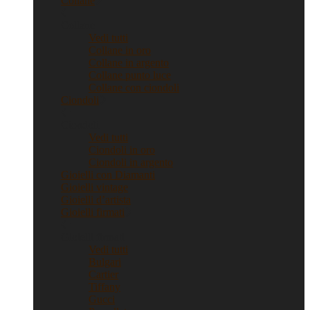
Collane
Collane
Vedi tutti
Collane in oro
Collane in argento
Collane punto luce
Collane con ciondoli
Ciondoli
Ciondoli
Vedi tutti
Ciondoli in oro
Ciondoli in argento
Gioielli con Diamanti
Gioielli vintage
Gioielli d’artista
Gioielli firmati
Gioielli firmati
Vedi tutti
Bulgari
Cartier
Tiffany
Gucci