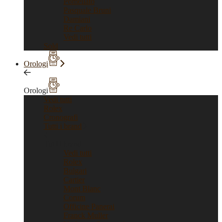
Pomellato
Pasquale Bruni
Damiani
Re Carlo
Vedi tutti
Sold
Orologi
Orologi
Vedi tutti
Rolex
Cronografi
Tutti i brand
Tutti i brand
Vedi tutti
Rolex
Bulgari
Cartier
Mont Blanc
Corum
Officine Panerai
Franck Muller