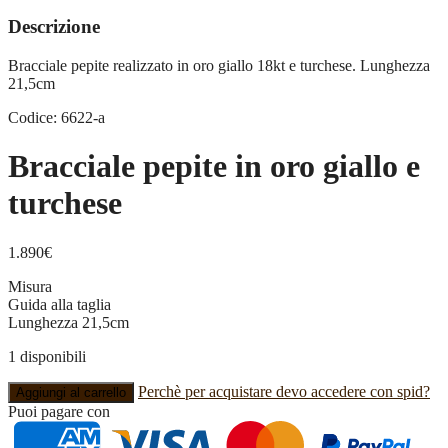
Descrizione
Bracciale pepite realizzato in oro giallo 18kt e turchese. Lunghezza
21,5cm
Codice: 6622-a
Bracciale pepite in oro giallo e
turchese
1.890
€
Misura
Guida alla taglia
Lunghezza 21,5cm
1 disponibili
Bracciale
Perchè per acquistare devo accedere con spid?
Aggiungi al carrello
pepite
Puoi pagare con
in
oro