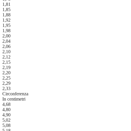
1,81
1,85
1,88
1,92
1,95
1,98
2,00
2,04
2,06
2,10
2,12
2,15
2,19
2,20
2,25
2,29
2,33
Circonferenza
In centimetri
4,68
4,80
4,90
5,02
5,08
5,18