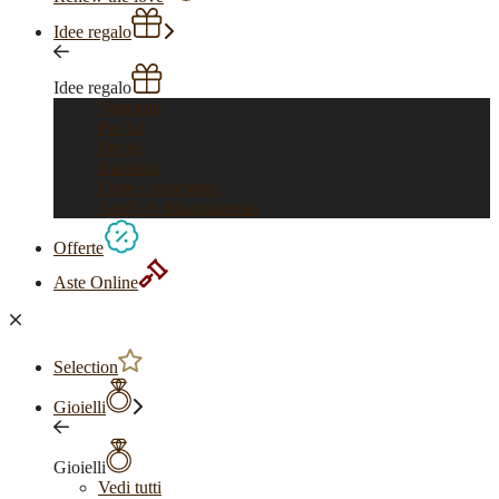
Idee regalo
Idee regalo
Vedi tutti
Per lui
Per lei
Bambini
Feste e ricorrenze
Anelli di fidanzamento
Offerte
Aste Online
Selection
Gioielli
Gioielli
Vedi tutti