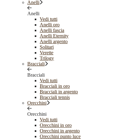
Anelli
Anelli
Vedi tutti
Anelli oro
Anelli fascia
Anelli Eternity
Anelli argento
Solitari
Verette
Trilogy
Bracciali
Bracciali
Vedi tutti
Bracciali in oro
Bracciali in argento
Bracciali tennis
Orecchini
Orecchini
Vedi tutti
Orecchini in oro
Orecchini in argento
Orecchini punto luce