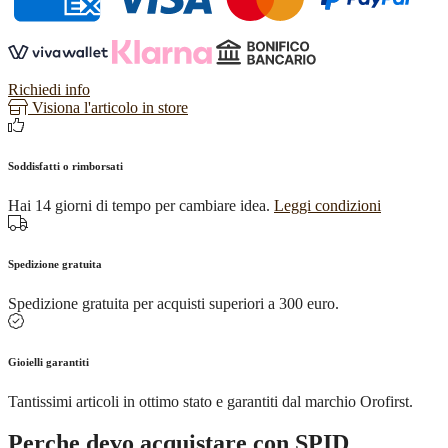
giallo
e
turchese
quantità
Richiedi info
Visiona l'articolo in store
Soddisfatti o rimborsati
Hai 14 giorni di tempo per cambiare idea.
Leggi condizioni
Spedizione gratuita
Spedizione gratuita per acquisti superiori a 300 euro.
Gioielli garantiti
Tantissimi articoli in ottimo stato e garantiti dal marchio Orofirst.
Perche devo acquistare con SPID