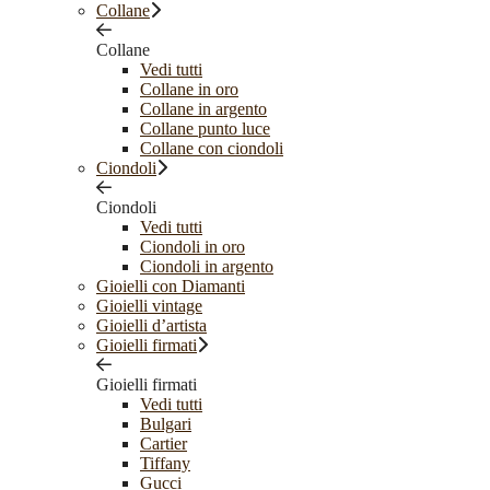
Collane
Collane
Vedi tutti
Collane in oro
Collane in argento
Collane punto luce
Collane con ciondoli
Ciondoli
Ciondoli
Vedi tutti
Ciondoli in oro
Ciondoli in argento
Gioielli con Diamanti
Gioielli vintage
Gioielli d’artista
Gioielli firmati
Gioielli firmati
Vedi tutti
Bulgari
Cartier
Tiffany
Gucci