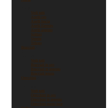
Anelli
Vedi tutti
Anelli oro
Anelli fascia
Anelli Eternity
Anelli argento
Solitari
Verette
Trilogy
Bracciali
Bracciali
Vedi tutti
Bracciali in oro
Bracciali in argento
Bracciali tennis
Orecchini
Orecchini
Vedi tutti
Orecchini in oro
Orecchini in argento
Orecchini punto luce