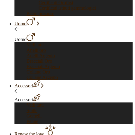
Certificati Orofirst
Certificati istituti gemmologici
Pietre preziose
Uomo
Uomo
Vedi tutti
Anelli oro
Anelli Argento
Bracciali Oro
Bracciali Argento
Collane Oro
Collane Argento
Accessori
Accessori
Vedi tutti
Spille
Gemelli
Penne
Renew the love