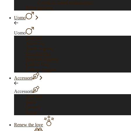
Certificati istituti gemmologici
Pietre preziose
Uomo
Uomo
Vedi tutti
Anelli oro
Anelli Argento
Bracciali Oro
Bracciali Argento
Collane Oro
Collane Argento
Accessori
Accessori
Vedi tutti
Spille
Gemelli
Penne
Renew the love