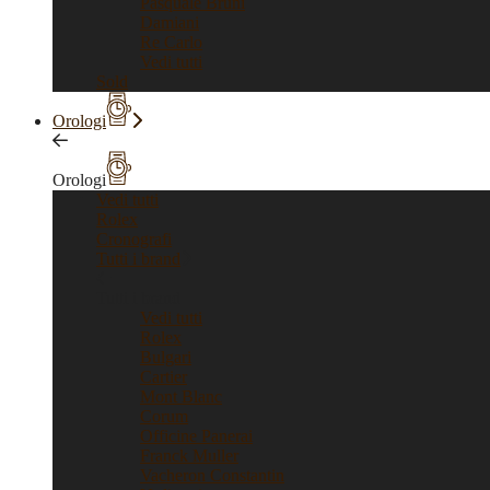
Pasquale Bruni
Damiani
Re Carlo
Vedi tutti
Sold
Orologi
Orologi
Vedi tutti
Rolex
Cronografi
Tutti i brand
Tutti i brand
Vedi tutti
Rolex
Bulgari
Cartier
Mont Blanc
Corum
Officine Panerai
Franck Muller
Vacheron Constantin