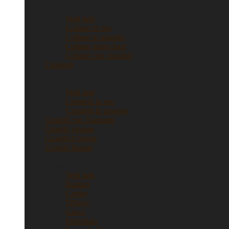
Collane
Vedi tutti
Collane in oro
Collane in argento
Collane punto luce
Collane con ciondoli
Ciondoli
Ciondoli
Vedi tutti
Ciondoli in oro
Ciondoli in argento
Gioielli con Diamanti
Gioielli vintage
Gioielli d’artista
Gioielli firmati
Gioielli firmati
Vedi tutti
Bulgari
Cartier
Tiffany
Gucci
Pomellato