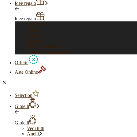
Idee regalo
Idee regalo
Vedi tutti
Per lui
Per lei
Bambini
Feste e ricorrenze
Anelli di fidanzamento
Offerte
Aste Online
Selection
Gioielli
Gioielli
Vedi tutti
Anelli