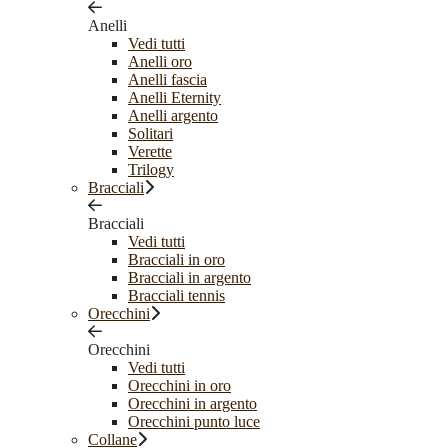
Anelli
Vedi tutti
Anelli oro
Anelli fascia
Anelli Eternity
Anelli argento
Solitari
Verette
Trilogy
Bracciali
Bracciali
Vedi tutti
Bracciali in oro
Bracciali in argento
Bracciali tennis
Orecchini
Orecchini
Vedi tutti
Orecchini in oro
Orecchini in argento
Orecchini punto luce
Collane