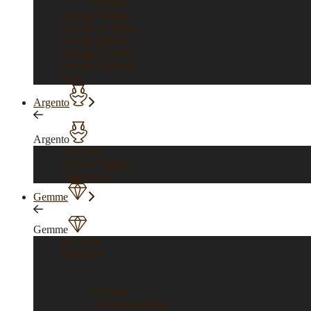
Vedi tutti >
Orologi vintage
Orologi di Forma
Orologi gioiello
Orologi Classici
Orologi Sportivi
Sold
Argento
Argento
Vedi tutti
Gioielli Argento
Argenteria
Gemme
Gemme
Vedi tutti
Diamanti
Diamanti
Vedi tutti
Certificati Orofirst