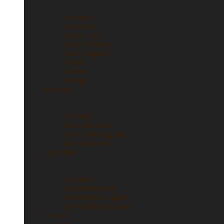
Anelli
Vedi tutti
Anelli oro
Anelli fascia
Anelli Eternity
Anelli argento
Solitari
Verette
Trilogy
Bracciali
Bracciali
Vedi tutti
Bracciali in oro
Bracciali in argento
Bracciali tennis
Orecchini
Orecchini
Vedi tutti
Orecchini in oro
Orecchini in argento
Orecchini punto luce
Collane