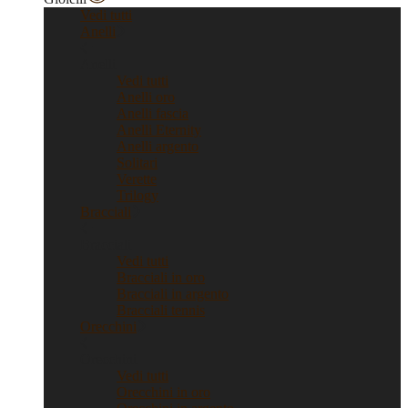
Vedi tutti
Anelli
Anelli
Vedi tutti
Anelli oro
Anelli fascia
Anelli Eternity
Anelli argento
Solitari
Verette
Trilogy
Bracciali
Bracciali
Vedi tutti
Bracciali in oro
Bracciali in argento
Bracciali tennis
Orecchini
Orecchini
Vedi tutti
Orecchini in oro