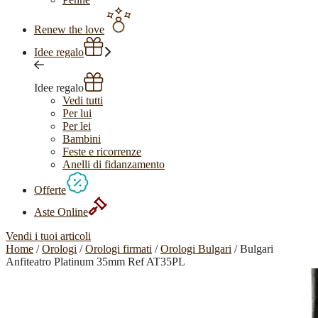
Renew the love
Idee regalo
Idee regalo
Vedi tutti
Per lui
Per lei
Bambini
Feste e ricorrenze
Anelli di fidanzamento
Offerte
Aste Online
Vendi i tuoi articoli
Home
/
Orologi
/
Orologi firmati
/
Orologi Bulgari
/ Bulgari
Anfiteatro Platinum 35mm Ref AT35PL