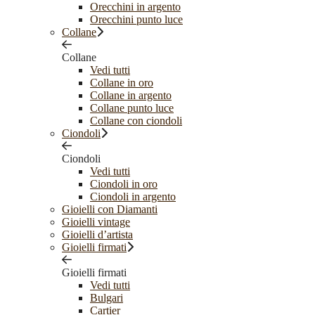
Orecchini in argento
Orecchini punto luce
Collane
Collane
Vedi tutti
Collane in oro
Collane in argento
Collane punto luce
Collane con ciondoli
Ciondoli
Ciondoli
Vedi tutti
Ciondoli in oro
Ciondoli in argento
Gioielli con Diamanti
Gioielli vintage
Gioielli d’artista
Gioielli firmati
Gioielli firmati
Vedi tutti
Bulgari
Cartier