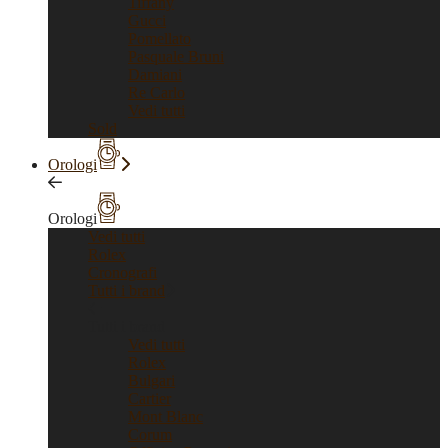
Tiffany
Gucci
Pomellato
Pasquale Bruni
Damiani
Re Carlo
Vedi tutti
Sold
Orologi
Orologi
Vedi tutti
Rolex
Cronografi
Tutti i brand
Tutti i brand
Vedi tutti
Rolex
Bulgari
Cartier
Mont Blanc
Corum