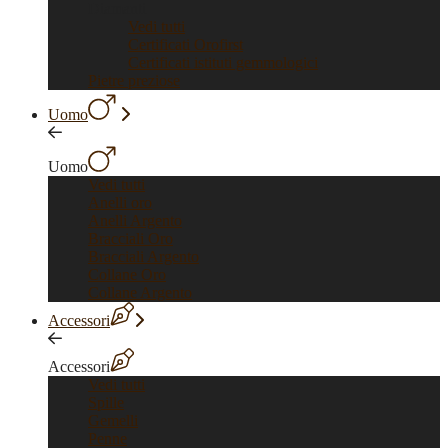
Diamanti
Vedi tutti
Certificati Orofirst
Certificati istituti gemmologici
Pietre preziose
Uomo
Uomo
Vedi tutti
Anelli oro
Anelli Argento
Bracciali Oro
Bracciali Argento
Collane Oro
Collane Argento
Accessori
Accessori
Vedi tutti
Spille
Gemelli
Penne