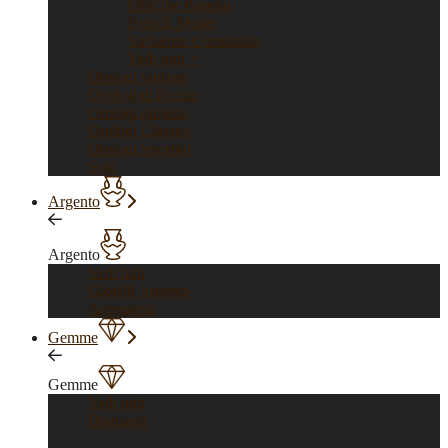
Officine Panerai
Franck Muller
Vacheron Constantin
Vedi tutti >
Orologi vintage
Orologi di Forma
Orologi gioiello
Orologi Classici
Orologi Sportivi
Sold
Argento
Argento
Vedi tutti
Gioielli Argento
Argenteria
Gemme
Gemme
Vedi tutti
Diamanti