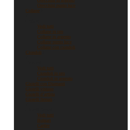
Orecchini in argento
Orecchini punto luce
Collane
Collane
Vedi tutti
Collane in oro
Collane in argento
Collane punto luce
Collane con ciondoli
Ciondoli
Ciondoli
Vedi tutti
Ciondoli in oro
Ciondoli in argento
Gioielli con Diamanti
Gioielli vintage
Gioielli d’artista
Gioielli firmati
Gioielli firmati
Vedi tutti
Bulgari
Cartier