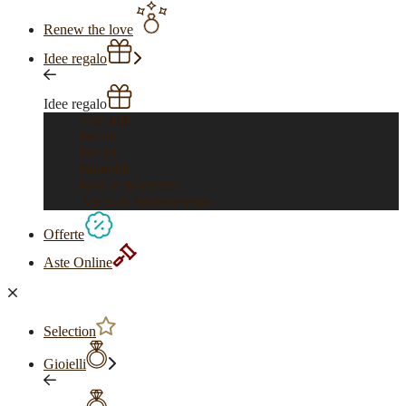
Renew the love
Idee regalo
Idee regalo
Vedi tutti
Per lui
Per lei
Bambini
Feste e ricorrenze
Anelli di fidanzamento
Offerte
Aste Online
Selection
Gioielli