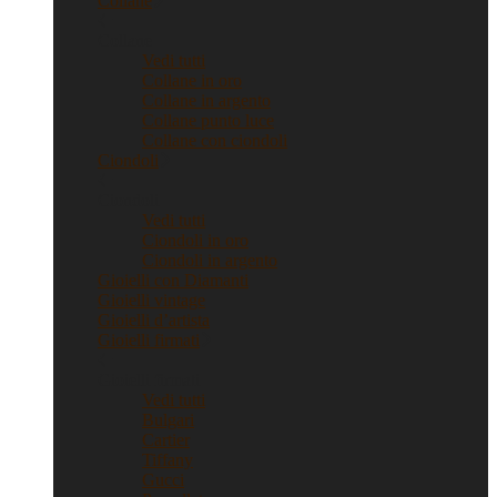
Collane
Collane
Vedi tutti
Collane in oro
Collane in argento
Collane punto luce
Collane con ciondoli
Ciondoli
Ciondoli
Vedi tutti
Ciondoli in oro
Ciondoli in argento
Gioielli con Diamanti
Gioielli vintage
Gioielli d’artista
Gioielli firmati
Gioielli firmati
Vedi tutti
Bulgari
Cartier
Tiffany
Gucci