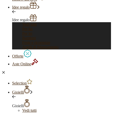
Idee regalo
Idee regalo
Vedi tutti
Per lui
Per lei
Bambini
Feste e ricorrenze
Anelli di fidanzamento
Offerte
Aste Online
Selection
Gioielli
Gioielli
Vedi tutti