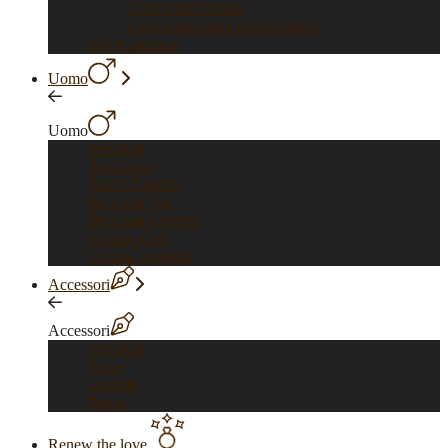
Certificati Orofirst
Certificati istituti gemmologici
Pietre preziose
Uomo
Uomo
Vedi tutti
Anelli oro
Anelli Argento
Bracciali Oro
Bracciali Argento
Collane Oro
Collane Argento
Accessori
Accessori
Vedi tutti
Spille
Gemelli
Penne
Renew the love