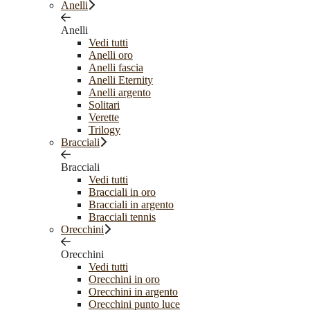
Anelli
Anelli
Vedi tutti
Anelli oro
Anelli fascia
Anelli Eternity
Anelli argento
Solitari
Verette
Trilogy
Bracciali
Bracciali
Vedi tutti
Bracciali in oro
Bracciali in argento
Bracciali tennis
Orecchini
Orecchini
Vedi tutti
Orecchini in oro
Orecchini in argento
Orecchini punto luce