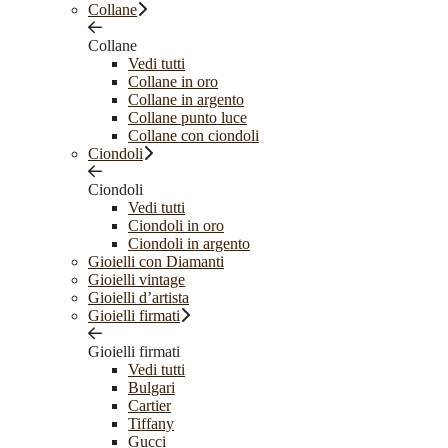
Collane
Collane
Vedi tutti
Collane in oro
Collane in argento
Collane punto luce
Collane con ciondoli
Ciondoli
Ciondoli
Vedi tutti
Ciondoli in oro
Ciondoli in argento
Gioielli con Diamanti
Gioielli vintage
Gioielli d’artista
Gioielli firmati
Gioielli firmati
Vedi tutti
Bulgari
Cartier
Tiffany
Gucci