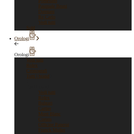
Pomellato
Pasquale Bruni
Damiani
Re Carlo
Vedi tutti
Sold
Orologi
Orologi
Vedi tutti
Rolex
Cronografi
Tutti i brand
Tutti i brand
Vedi tutti
Rolex
Bulgari
Cartier
Mont Blanc
Corum
Officine Panerai
Franck Muller