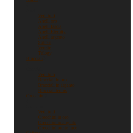
Anelli
Vedi tutti
Anelli oro
Anelli fascia
Anelli Eternity
Anelli argento
Solitari
Verette
Trilogy
Bracciali
Bracciali
Vedi tutti
Bracciali in oro
Bracciali in argento
Bracciali tennis
Orecchini
Orecchini
Vedi tutti
Orecchini in oro
Orecchini in argento
Orecchini punto luce