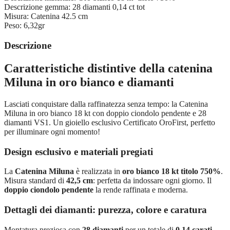
Descrizione gemma:
28 diamanti 0,14 ct tot
Misura:
Catenina 42.5 cm
Peso:
6,32gr
Descrizione
Caratteristiche distintive della catenina
Miluna in oro bianco e diamanti
Lasciati conquistare dalla raffinatezza senza tempo: la Catenina
Miluna in oro bianco 18 kt con doppio ciondolo pendente e 28
diamanti VS1. Un gioiello esclusivo Certificato OroFirst, perfetto
per illuminare ogni momento!
Design esclusivo e materiali pregiati
La
Catenina Miluna
è realizzata in
oro bianco 18 kt titolo 750%
.
Misura standard di
42,5 cm
: perfetta da indossare ogni giorno. Il
doppio ciondolo pendente
la rende raffinata e moderna.
Dettagli dei diamanti: purezza, colore e caratura
Montatura preziosa con
28 diamanti
per un totale di
0,14 carati
.