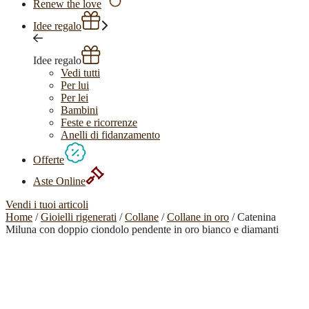
Renew the love
Idee regalo
Idee regalo
Vedi tutti
Per lui
Per lei
Bambini
Feste e ricorrenze
Anelli di fidanzamento
Offerte
Aste Online
Vendi i tuoi articoli
Home
/
Gioielli rigenerati
/
Collane
/
Collane in oro
/ Catenina
Miluna con doppio ciondolo pendente in oro bianco e diamanti