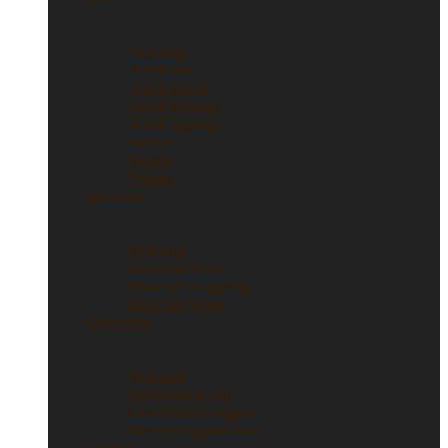
Anelli
Vedi tutti
Anelli oro
Anelli fascia
Anelli Eternity
Anelli argento
Solitari
Verette
Trilogy
Bracciali
Bracciali
Vedi tutti
Bracciali in oro
Bracciali in argento
Bracciali tennis
Orecchini
Orecchini
Vedi tutti
Orecchini in oro
Orecchini in argento
Orecchini punto luce