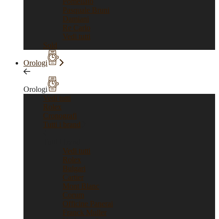
Pomellato
Pasquale Bruni
Damiani
Re Carlo
Vedi tutti
Sold
Orologi
Orologi
Vedi tutti
Rolex
Cronografi
Tutti i brand
Tutti i brand
Vedi tutti
Rolex
Bulgari
Cartier
Mont Blanc
Corum
Officine Panerai
Franck Muller