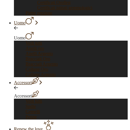
Certificati Orofirst
Certificati istituti gemmologici
Pietre preziose
Uomo
Uomo
Vedi tutti
Anelli oro
Anelli Argento
Bracciali Oro
Bracciali Argento
Collane Oro
Collane Argento
Accessori
Accessori
Vedi tutti
Spille
Gemelli
Penne
Renew the love