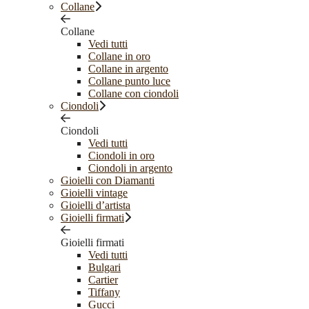
Collane
Collane
Vedi tutti
Collane in oro
Collane in argento
Collane punto luce
Collane con ciondoli
Ciondoli
Ciondoli
Vedi tutti
Ciondoli in oro
Ciondoli in argento
Gioielli con Diamanti
Gioielli vintage
Gioielli d’artista
Gioielli firmati
Gioielli firmati
Vedi tutti
Bulgari
Cartier
Tiffany
Gucci