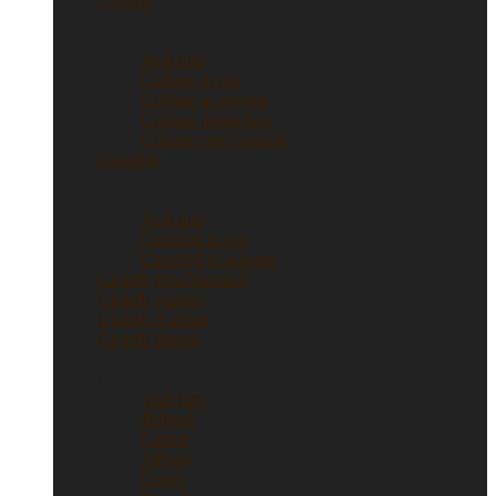
Collane
Collane
Vedi tutti
Collane in oro
Collane in argento
Collane punto luce
Collane con ciondoli
Ciondoli
Ciondoli
Vedi tutti
Ciondoli in oro
Ciondoli in argento
Gioielli con Diamanti
Gioielli vintage
Gioielli d’artista
Gioielli firmati
Gioielli firmati
Vedi tutti
Bulgari
Cartier
Tiffany
Gucci