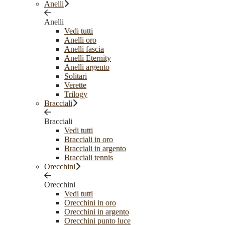
Anelli
Anelli
Vedi tutti
Anelli oro
Anelli fascia
Anelli Eternity
Anelli argento
Solitari
Verette
Trilogy
Bracciali
Bracciali
Vedi tutti
Bracciali in oro
Bracciali in argento
Bracciali tennis
Orecchini
Orecchini
Vedi tutti
Orecchini in oro
Orecchini in argento
Orecchini punto luce