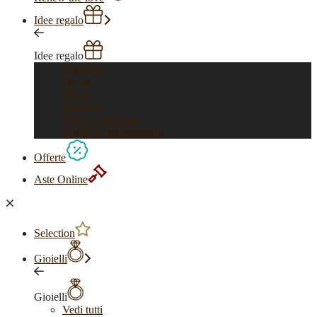
Idee regalo
Idee regalo
Vedi tutti
Per lui
Per lei
Bambini
Feste e ricorrenze
Anelli di fidanzamento
Offerte
Aste Online
Selection
Gioielli
Gioielli
Vedi tutti