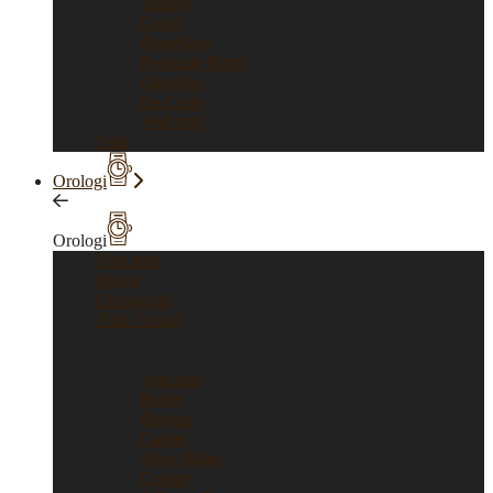
Tiffany
Gucci
Pomellato
Pasquale Bruni
Damiani
Re Carlo
Vedi tutti
Sold
Orologi
Orologi
Vedi tutti
Rolex
Cronografi
Tutti i brand
Tutti i brand
Vedi tutti
Rolex
Bulgari
Cartier
Mont Blanc
Corum