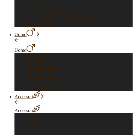
Diamanti
Vedi tutti
Certificati Orofirst
Certificati istituti gemmologici
Pietre preziose
Uomo
Uomo
Vedi tutti
Anelli oro
Anelli Argento
Bracciali Oro
Bracciali Argento
Collane Oro
Collane Argento
Accessori
Accessori
Vedi tutti
Spille
Gemelli
Penne