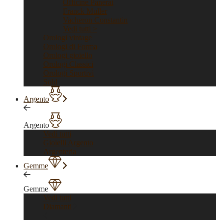
Officine Panerai
Franck Muller
Vacheron Constantin
Vedi tutti >
Orologi vintage
Orologi di Forma
Orologi gioiello
Orologi Classici
Orologi Sportivi
Sold
Argento
Argento
Vedi tutti
Gioielli Argento
Argenteria
Gemme
Gemme
Vedi tutti
Diamanti