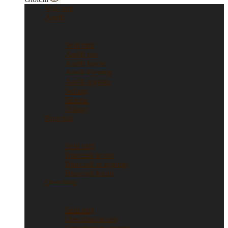
Vedi tutti
Anelli
Anelli
Vedi tutti
Anelli oro
Anelli fascia
Anelli Eternity
Anelli argento
Solitari
Verette
Trilogy
Bracciali
Bracciali
Vedi tutti
Bracciali in oro
Bracciali in argento
Bracciali tennis
Orecchini
Orecchini
Vedi tutti
Orecchini in oro