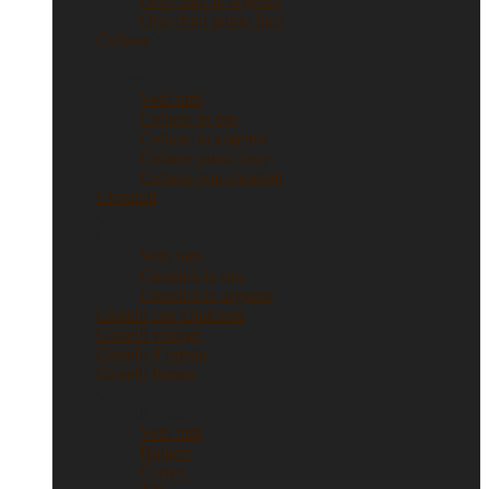
Orecchini in argento
Orecchini punto luce
Collane
Collane
Vedi tutti
Collane in oro
Collane in argento
Collane punto luce
Collane con ciondoli
Ciondoli
Ciondoli
Vedi tutti
Ciondoli in oro
Ciondoli in argento
Gioielli con Diamanti
Gioielli vintage
Gioielli d’artista
Gioielli firmati
Gioielli firmati
Vedi tutti
Bulgari
Cartier