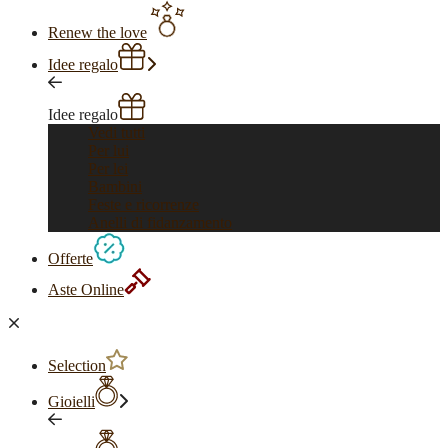
Renew the love
Idee regalo
Idee regalo
Vedi tutti
Per lui
Per lei
Bambini
Feste e ricorrenze
Anelli di fidanzamento
Offerte
Aste Online
Selection
Gioielli