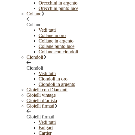
Orecchini in argento
Orecchini punto luce
Collane
Collane
Vedi tutti
Collane in oro
Collane in argento
Collane punto luce
Collane con ciondoli
Ciondoli
Ciondoli
Vedi tutti
Ciondoli in oro
Ciondoli in argento
Gioielli con Diamanti
Gioielli vintage
Gioielli d’artista
Gioielli firmati
Gioielli firmati
Vedi tutti
Bulgari
Cartier