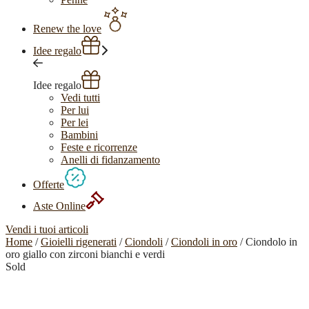
Renew the love
Idee regalo
Idee regalo
Vedi tutti
Per lui
Per lei
Bambini
Feste e ricorrenze
Anelli di fidanzamento
Offerte
Aste Online
Vendi i tuoi articoli
Home
/
Gioielli rigenerati
/
Ciondoli
/
Ciondoli in oro
/ Ciondolo in
oro giallo con zirconi bianchi e verdi
Sold