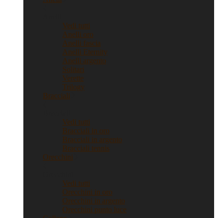
Anelli
Vedi tutti
Anelli oro
Anelli fascia
Anelli Eternity
Anelli argento
Solitari
Verette
Trilogy
Bracciali
Bracciali
Vedi tutti
Bracciali in oro
Bracciali in argento
Bracciali tennis
Orecchini
Orecchini
Vedi tutti
Orecchini in oro
Orecchini in argento
Orecchini punto luce