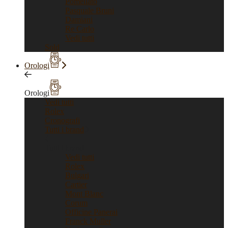
Pomellato
Pasquale Bruni
Damiani
Re Carlo
Vedi tutti
Sold
Orologi
Orologi
Vedi tutti
Rolex
Cronografi
Tutti i brand
Tutti i brand
Vedi tutti
Rolex
Bulgari
Cartier
Mont Blanc
Corum
Officine Panerai
Franck Muller