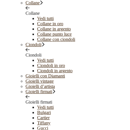
Collane
Collane
Vedi tutti
Collane in oro
Collane in argento
Collane punto luce
Collane con ciondoli
Ciondoli
Ciondoli
Vedi tutti
Ciondoli in oro
Ciondoli in argento
Gioielli con Diamanti
Gioielli vintage
Gioielli d’artista
Gioielli firmati
Gioielli firmati
Vedi tutti
Bulgari
Cartier
Tiffany
Gucci