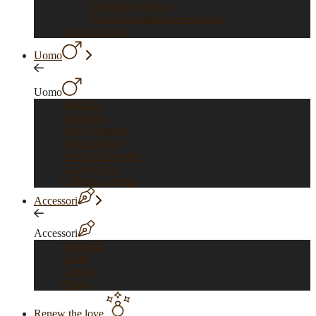
Certificati Orofirst
Certificati istituti gemmologici
Pietre preziose
Uomo
Uomo
Vedi tutti
Anelli oro
Anelli Argento
Bracciali Oro
Bracciali Argento
Collane Oro
Collane Argento
Accessori
Accessori
Vedi tutti
Spille
Gemelli
Penne
Renew the love