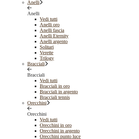
Anelli
Anelli
Vedi tutti
Anelli oro
Anelli fascia
Anelli Eternity
Anelli argento
Solitari
Verette
Trilogy
Bracciali
Bracciali
Vedi tutti
Bracciali in oro
Bracciali in argento
Bracciali tennis
Orecchini
Orecchini
Vedi tutti
Orecchini in oro
Orecchini in argento
Orecchini punto luce