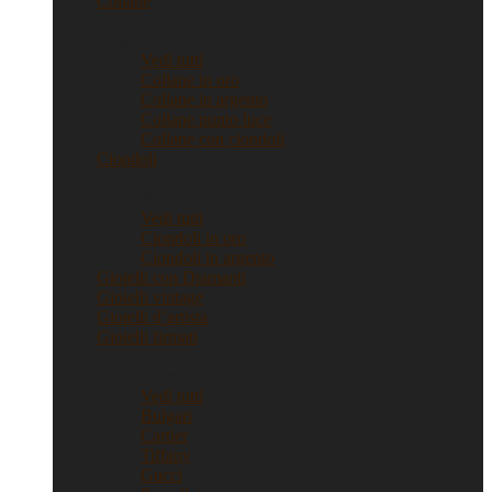
Collane
Collane
Vedi tutti
Collane in oro
Collane in argento
Collane punto luce
Collane con ciondoli
Ciondoli
Ciondoli
Vedi tutti
Ciondoli in oro
Ciondoli in argento
Gioielli con Diamanti
Gioielli vintage
Gioielli d’artista
Gioielli firmati
Gioielli firmati
Vedi tutti
Bulgari
Cartier
Tiffany
Gucci