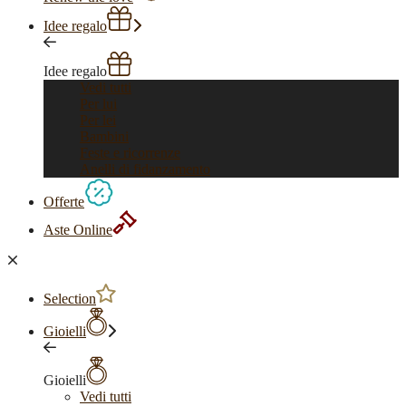
Idee regalo
Idee regalo
Vedi tutti
Per lui
Per lei
Bambini
Feste e ricorrenze
Anelli di fidanzamento
Offerte
Aste Online
Selection
Gioielli
Gioielli
Vedi tutti