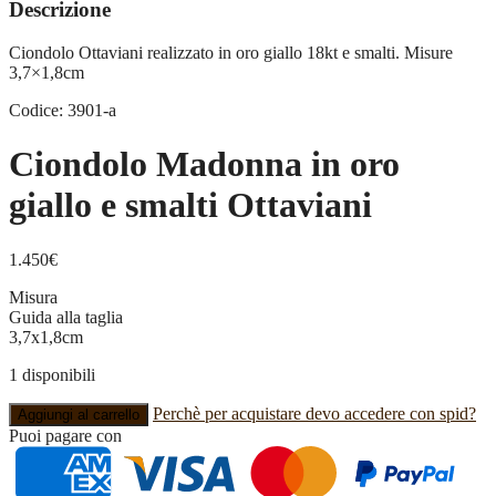
Descrizione
Ciondolo Ottaviani realizzato in oro giallo 18kt e smalti. Misure
3,7×1,8cm
Codice: 3901-a
Ciondolo Madonna in oro
giallo e smalti Ottaviani
1.450
€
Misura
Guida alla taglia
3,7x1,8cm
1 disponibili
Ciondolo
Perchè per acquistare devo accedere con spid?
Aggiungi al carrello
Madonna
Puoi pagare con
in
oro
giallo