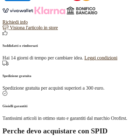
e
smalti
Ottaviani
quantità
Richiedi info
Visiona l'articolo in store
Soddisfatti o rimborsati
Hai 14 giorni di tempo per cambiare idea.
Leggi condizioni
Spedizione gratuita
Spedizione gratuita per acquisti superiori a 300 euro.
Gioielli garantiti
Tantissimi articoli in ottimo stato e garantiti dal marchio Orofirst.
Perche devo acquistare con SPID