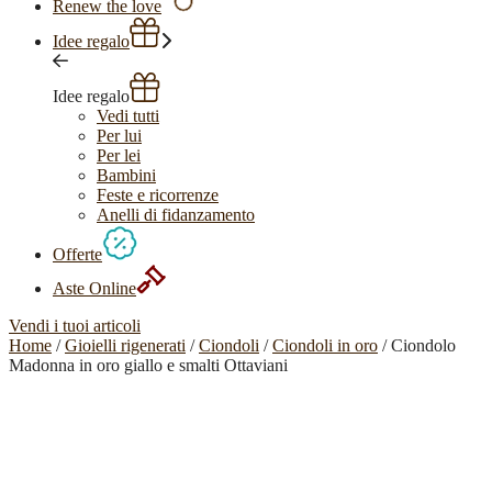
Renew the love
Idee regalo
Idee regalo
Vedi tutti
Per lui
Per lei
Bambini
Feste e ricorrenze
Anelli di fidanzamento
Offerte
Aste Online
Vendi i tuoi articoli
Home
/
Gioielli rigenerati
/
Ciondoli
/
Ciondoli in oro
/ Ciondolo
Madonna in oro giallo e smalti Ottaviani