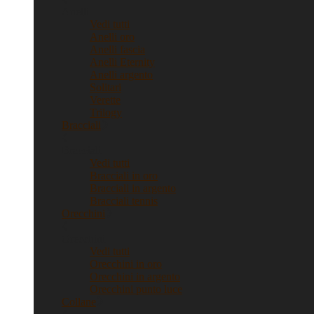
Anelli
Vedi tutti
Anelli oro
Anelli fascia
Anelli Eternity
Anelli argento
Solitari
Verette
Trilogy
Bracciali
Bracciali
Vedi tutti
Bracciali in oro
Bracciali in argento
Bracciali tennis
Orecchini
Orecchini
Vedi tutti
Orecchini in oro
Orecchini in argento
Orecchini punto luce
Collane