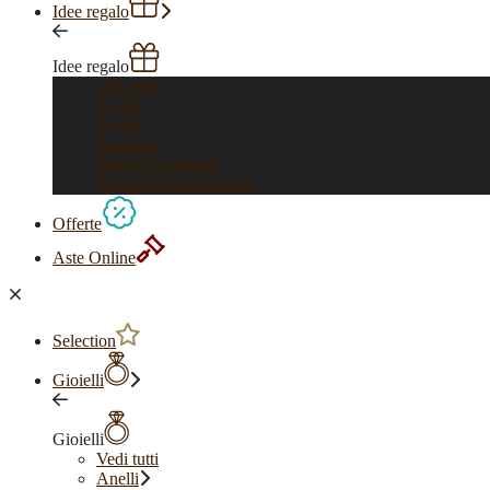
Idee regalo
Idee regalo
Vedi tutti
Per lui
Per lei
Bambini
Feste e ricorrenze
Anelli di fidanzamento
Offerte
Aste Online
Selection
Gioielli
Gioielli
Vedi tutti
Anelli