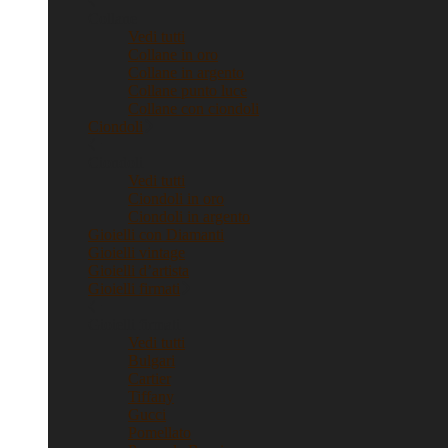
Collane
Vedi tutti
Collane in oro
Collane in argento
Collane punto luce
Collane con ciondoli
Ciondoli
Ciondoli
Vedi tutti
Ciondoli in oro
Ciondoli in argento
Gioielli con Diamanti
Gioielli vintage
Gioielli d’artista
Gioielli firmati
Gioielli firmati
Vedi tutti
Bulgari
Cartier
Tiffany
Gucci
Pomellato