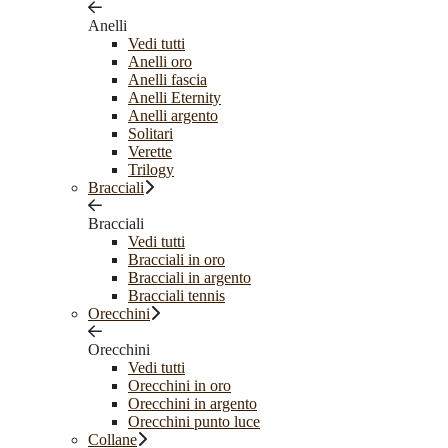
Anelli
Vedi tutti
Anelli oro
Anelli fascia
Anelli Eternity
Anelli argento
Solitari
Verette
Trilogy
Bracciali
Bracciali
Vedi tutti
Bracciali in oro
Bracciali in argento
Bracciali tennis
Orecchini
Orecchini
Vedi tutti
Orecchini in oro
Orecchini in argento
Orecchini punto luce
Collane