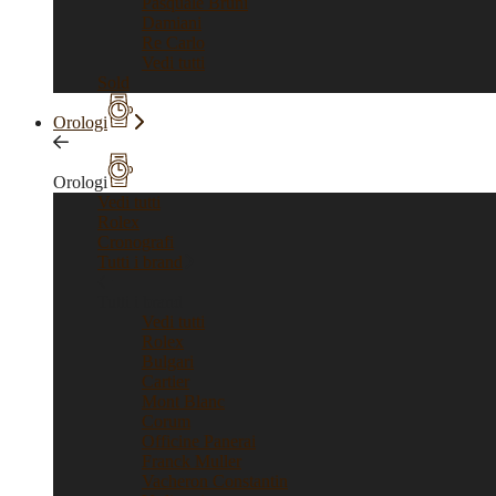
Pasquale Bruni
Damiani
Re Carlo
Vedi tutti
Sold
Orologi
Orologi
Vedi tutti
Rolex
Cronografi
Tutti i brand
Tutti i brand
Vedi tutti
Rolex
Bulgari
Cartier
Mont Blanc
Corum
Officine Panerai
Franck Muller
Vacheron Constantin