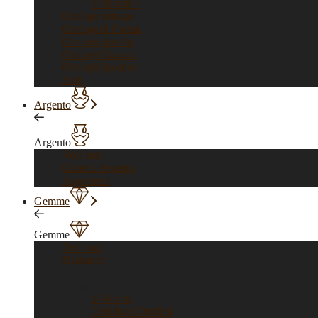
Vedi tutti >
Orologi vintage
Orologi di Forma
Orologi gioiello
Orologi Classici
Orologi Sportivi
Sold
Argento
Argento
Vedi tutti
Gioielli Argento
Argenteria
Gemme
Gemme
Vedi tutti
Diamanti
Diamanti
Vedi tutti
Certificati Orofirst