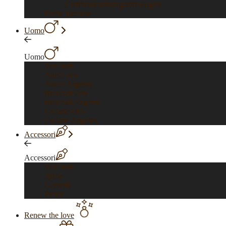
Certificati istituti gemmologici
Pietre preziose
Uomo
Uomo
Vedi tutti
Anelli oro
Anelli Argento
Bracciali Oro
Bracciali Argento
Collane Oro
Collane Argento
Accessori
Accessori
Vedi tutti
Spille
Gemelli
Penne
Renew the love