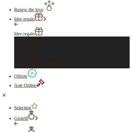
Renew the love
Idee regalo
Idee regalo
Vedi tutti
Per lui
Per lei
Bambini
Feste e ricorrenze
Anelli di fidanzamento
Offerte
Aste Online
Selection
Gioielli