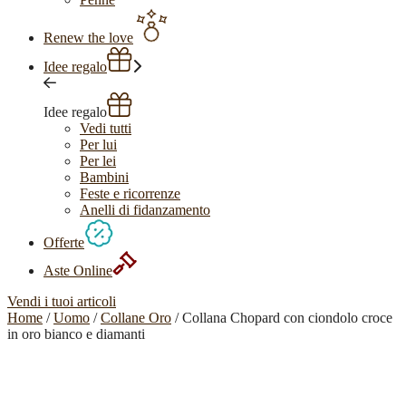
Renew the love
Idee regalo
Idee regalo
Vedi tutti
Per lui
Per lei
Bambini
Feste e ricorrenze
Anelli di fidanzamento
Offerte
Aste Online
Vendi i tuoi articoli
Home
/
Uomo
/
Collane Oro
/ Collana Chopard con ciondolo croce
in oro bianco e diamanti