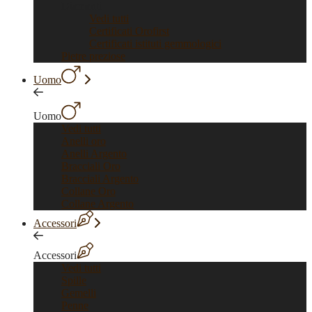
Diamanti
Vedi tutti
Certificati Orofirst
Certificati istituti gemmologici
Pietre preziose
Uomo
Uomo
Vedi tutti
Anelli oro
Anelli Argento
Bracciali Oro
Bracciali Argento
Collane Oro
Collane Argento
Accessori
Accessori
Vedi tutti
Spille
Gemelli
Penne