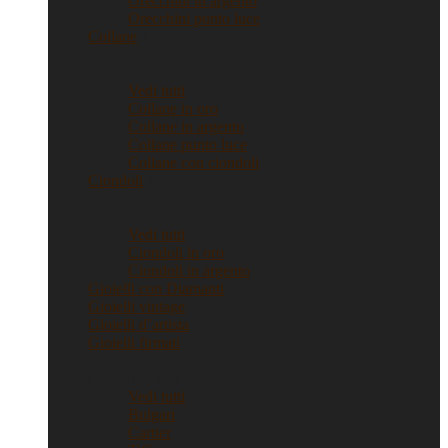
Orecchini in argento
Orecchini punto luce
Collane
Collane
Vedi tutti
Collane in oro
Collane in argento
Collane punto luce
Collane con ciondoli
Ciondoli
Ciondoli
Vedi tutti
Ciondoli in oro
Ciondoli in argento
Gioielli con Diamanti
Gioielli vintage
Gioielli d’artista
Gioielli firmati
Gioielli firmati
Vedi tutti
Bulgari
Cartier