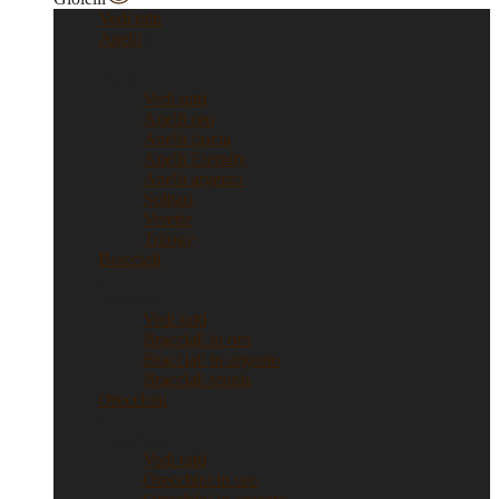
Vedi tutti
Anelli
Anelli
Vedi tutti
Anelli oro
Anelli fascia
Anelli Eternity
Anelli argento
Solitari
Verette
Trilogy
Bracciali
Bracciali
Vedi tutti
Bracciali in oro
Bracciali in argento
Bracciali tennis
Orecchini
Orecchini
Vedi tutti
Orecchini in oro