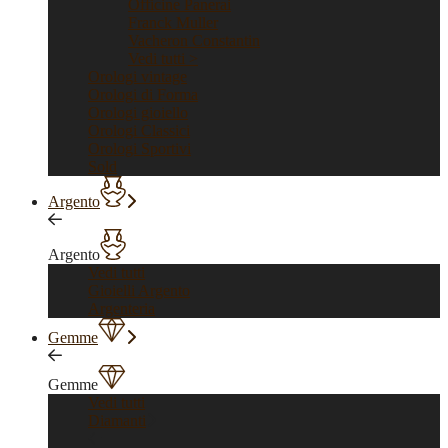
Officine Panerai
Franck Muller
Vacheron Constantin
Vedi tutti >
Orologi vintage
Orologi di Forma
Orologi gioiello
Orologi Classici
Orologi Sportivi
Sold
Argento
Argento
Vedi tutti
Gioielli Argento
Argenteria
Gemme
Gemme
Vedi tutti
Diamanti