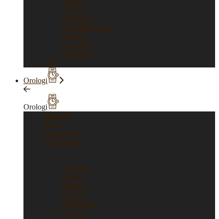
Tiffany
Gucci
Pomellato
Pasquale Bruni
Damiani
Re Carlo
Vedi tutti
Sold
Orologi
Orologi
Vedi tutti
Rolex
Cronografi
Tutti i brand
Tutti i brand
Vedi tutti
Rolex
Bulgari
Cartier
Mont Blanc
Corum