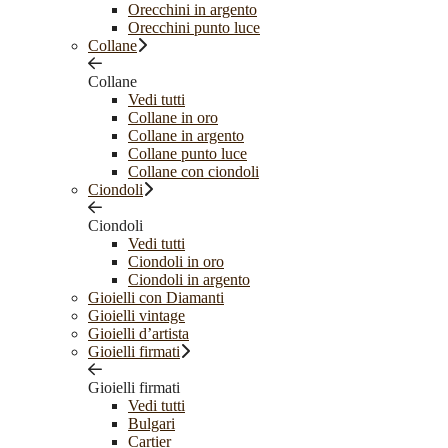
Orecchini in argento
Orecchini punto luce
Collane
Collane
Vedi tutti
Collane in oro
Collane in argento
Collane punto luce
Collane con ciondoli
Ciondoli
Ciondoli
Vedi tutti
Ciondoli in oro
Ciondoli in argento
Gioielli con Diamanti
Gioielli vintage
Gioielli d’artista
Gioielli firmati
Gioielli firmati
Vedi tutti
Bulgari
Cartier