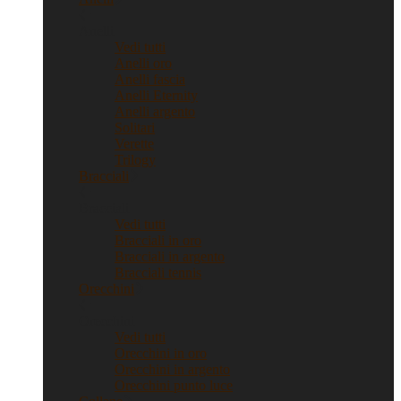
Anelli
Vedi tutti
Anelli oro
Anelli fascia
Anelli Eternity
Anelli argento
Solitari
Verette
Trilogy
Bracciali
Bracciali
Vedi tutti
Bracciali in oro
Bracciali in argento
Bracciali tennis
Orecchini
Orecchini
Vedi tutti
Orecchini in oro
Orecchini in argento
Orecchini punto luce