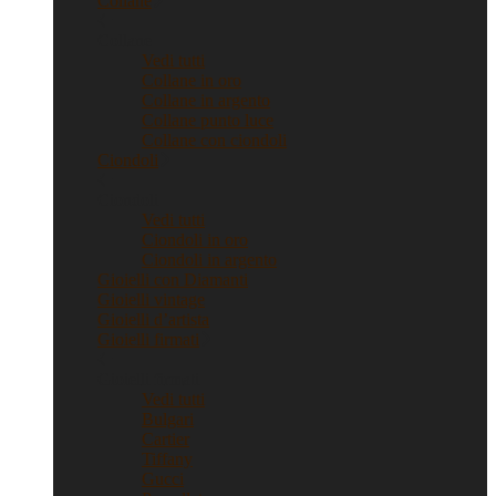
Collane
Collane
Vedi tutti
Collane in oro
Collane in argento
Collane punto luce
Collane con ciondoli
Ciondoli
Ciondoli
Vedi tutti
Ciondoli in oro
Ciondoli in argento
Gioielli con Diamanti
Gioielli vintage
Gioielli d’artista
Gioielli firmati
Gioielli firmati
Vedi tutti
Bulgari
Cartier
Tiffany
Gucci