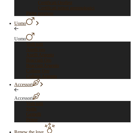
Certificati Orofirst
Certificati istituti gemmologici
Pietre preziose
Uomo
Uomo
Vedi tutti
Anelli oro
Anelli Argento
Bracciali Oro
Bracciali Argento
Collane Oro
Collane Argento
Accessori
Accessori
Vedi tutti
Spille
Gemelli
Penne
Renew the love