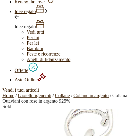
Renew the love
Idee regalo
Idee regalo
Vedi tutti
Per lui
Per lei
Bambini
Feste e ricorrenze
Anelli di fidanzamento
Offerte
Aste Online
Vendi i tuoi articoli
Home
/
Gioielli rigenerati
/
Collane
/
Collane in argento
/ Collana
Ottaviani con rose in argento 925%
Sold