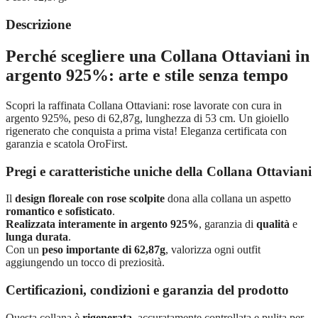
Descrizione
Perché scegliere una Collana Ottaviani in
argento 925%: arte e stile senza tempo
Scopri la raffinata Collana Ottaviani: rose lavorate con cura in
argento 925%, peso di 62,87g, lunghezza di 53 cm. Un gioiello
rigenerato che conquista a prima vista! Eleganza certificata con
garanzia e scatola OroFirst.
Pregi e caratteristiche uniche della Collana Ottaviani
Il
design floreale con rose scolpite
dona alla collana un aspetto
romantico e sofisticato
.
Realizzata interamente in argento 925%
, garanzia di
qualità
e
lunga durata
.
Con un
peso importante di 62,87g
, valorizza ogni outfit
aggiungendo un tocco di preziosità.
Certificazioni, condizioni e garanzia del prodotto
Questa collana è
rigenerata
, accuratamente controllata e pulita per