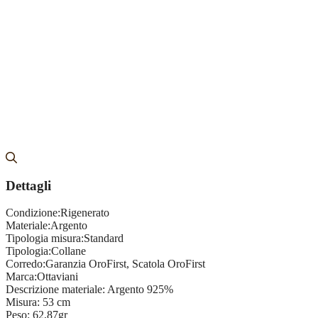
Dettagli
Condizione:
Rigenerato
Materiale:
Argento
Tipologia misura:
Standard
Tipologia:
Collane
Corredo:
Garanzia OroFirst, Scatola OroFirst
Marca:
Ottaviani
Descrizione materiale:
Argento 925%
Misura:
53 cm
Peso:
62,87gr