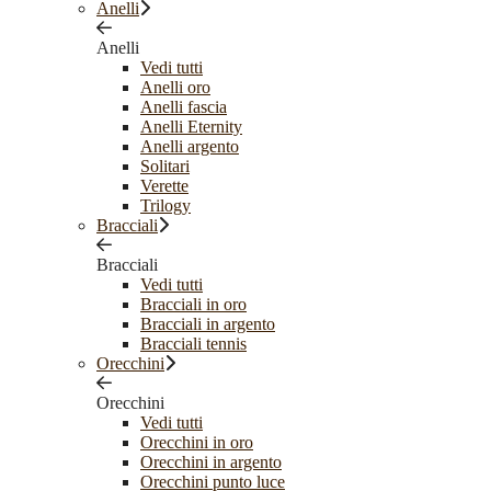
Anelli
Anelli
Vedi tutti
Anelli oro
Anelli fascia
Anelli Eternity
Anelli argento
Solitari
Verette
Trilogy
Bracciali
Bracciali
Vedi tutti
Bracciali in oro
Bracciali in argento
Bracciali tennis
Orecchini
Orecchini
Vedi tutti
Orecchini in oro
Orecchini in argento
Orecchini punto luce