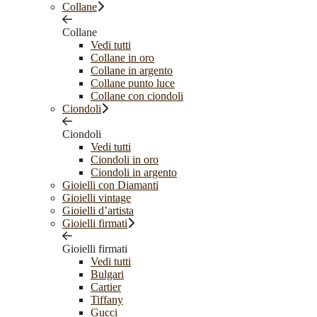
Collane
Collane
Vedi tutti
Collane in oro
Collane in argento
Collane punto luce
Collane con ciondoli
Ciondoli
Ciondoli
Vedi tutti
Ciondoli in oro
Ciondoli in argento
Gioielli con Diamanti
Gioielli vintage
Gioielli d’artista
Gioielli firmati
Gioielli firmati
Vedi tutti
Bulgari
Cartier
Tiffany
Gucci