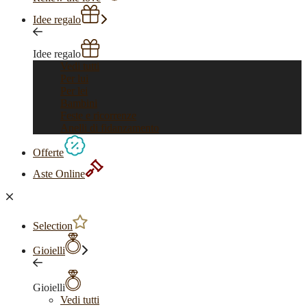
Idee regalo
Idee regalo
Vedi tutti
Per lui
Per lei
Bambini
Feste e ricorrenze
Anelli di fidanzamento
Offerte
Aste Online
Selection
Gioielli
Gioielli
Vedi tutti