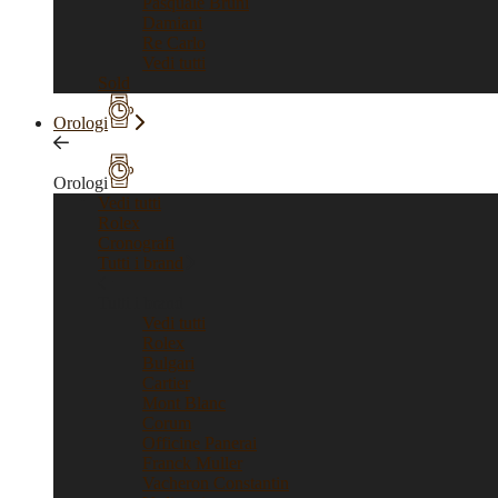
Pasquale Bruni
Damiani
Re Carlo
Vedi tutti
Sold
Orologi
Orologi
Vedi tutti
Rolex
Cronografi
Tutti i brand
Tutti i brand
Vedi tutti
Rolex
Bulgari
Cartier
Mont Blanc
Corum
Officine Panerai
Franck Muller
Vacheron Constantin