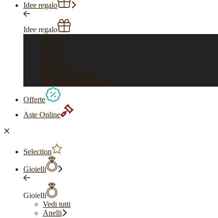
Idee regalo
Idee regalo
Vedi tutti
Per lui
Per lei
Bambini
Feste e ricorrenze
Anelli di fidanzamento
Offerte
Aste Online
Selection
Gioielli
Gioielli
Vedi tutti
Anelli