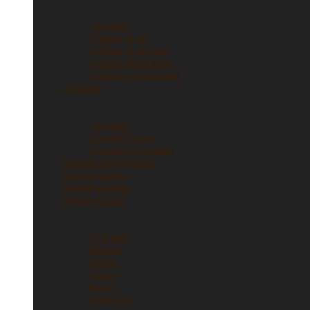
Collane
Vedi tutti
Collane in oro
Collane in argento
Collane punto luce
Collane con ciondoli
Ciondoli
Ciondoli
Vedi tutti
Ciondoli in oro
Ciondoli in argento
Gioielli con Diamanti
Gioielli vintage
Gioielli d’artista
Gioielli firmati
Gioielli firmati
Vedi tutti
Bulgari
Cartier
Tiffany
Gucci
Pomellato