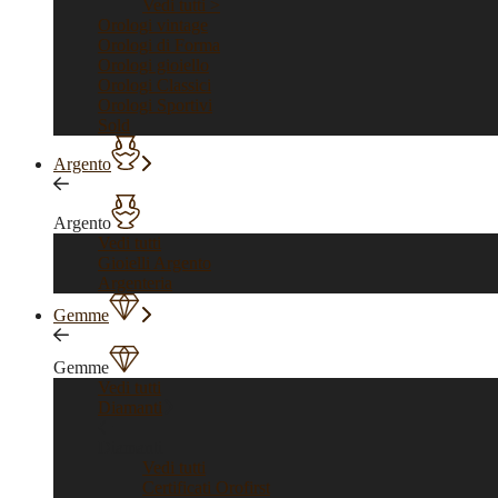
Vedi tutti >
Orologi vintage
Orologi di Forma
Orologi gioiello
Orologi Classici
Orologi Sportivi
Sold
Argento
Argento
Vedi tutti
Gioielli Argento
Argenteria
Gemme
Gemme
Vedi tutti
Diamanti
Diamanti
Vedi tutti
Certificati Orofirst