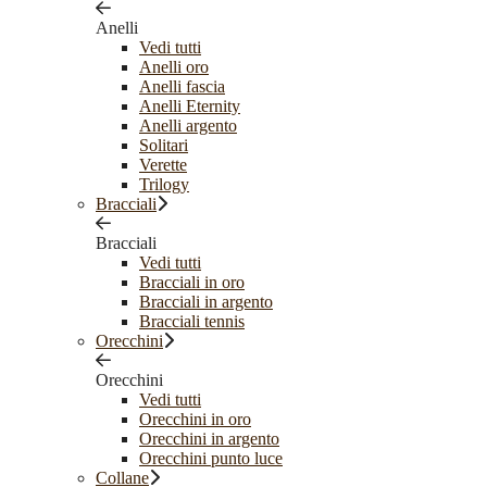
Anelli
Vedi tutti
Anelli oro
Anelli fascia
Anelli Eternity
Anelli argento
Solitari
Verette
Trilogy
Bracciali
Bracciali
Vedi tutti
Bracciali in oro
Bracciali in argento
Bracciali tennis
Orecchini
Orecchini
Vedi tutti
Orecchini in oro
Orecchini in argento
Orecchini punto luce
Collane