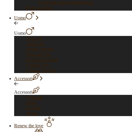
Certificati istituti gemmologici
Pietre preziose
Uomo
Uomo
Vedi tutti
Anelli oro
Anelli Argento
Bracciali Oro
Bracciali Argento
Collane Oro
Collane Argento
Accessori
Accessori
Vedi tutti
Spille
Gemelli
Penne
Renew the love