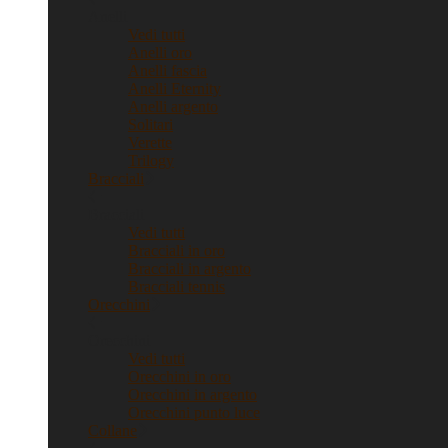
Anelli
Vedi tutti
Anelli oro
Anelli fascia
Anelli Eternity
Anelli argento
Solitari
Verette
Trilogy
Bracciali
Bracciali
Vedi tutti
Bracciali in oro
Bracciali in argento
Bracciali tennis
Orecchini
Orecchini
Vedi tutti
Orecchini in oro
Orecchini in argento
Orecchini punto luce
Collane