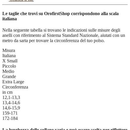
Le taglie che trovi su OrofirstShop corrispondono alla scala
italiana
Nella seguente tabella si trovano le indicazioni sulle misure degli
anelli con riferimento al Sistema Standard Nazionale, aiutati con un
metro da sarta per trovare la circonferenza del tuo polso.
Misura
Italiana
X Small
Piccolo
Medio
Grande
Extra Large
Circonferenza
in cm
12,1-13,3
13,4-14,6
14,6-15,9
159-171
172-184
La lunghezza delle collane varia e può essere scelta per riflettere