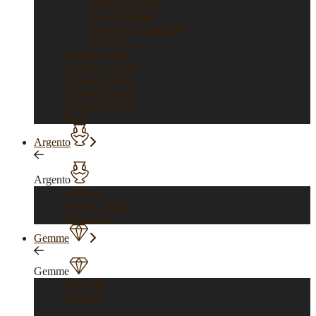
Officine Panerai
Franck Muller
Vacheron Constantin
Vedi tutti >
Orologi vintage
Orologi di Forma
Orologi gioiello
Orologi Classici
Orologi Sportivi
Sold
Argento
Argento
Vedi tutti
Gioielli Argento
Argenteria
Gemme
Gemme
Vedi tutti
Diamanti