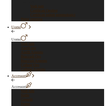
Diamanti
Vedi tutti
Certificati Orofirst
Certificati istituti gemmologici
Pietre preziose
Uomo
Uomo
Vedi tutti
Anelli oro
Anelli Argento
Bracciali Oro
Bracciali Argento
Collane Oro
Collane Argento
Accessori
Accessori
Vedi tutti
Spille
Gemelli
Penne