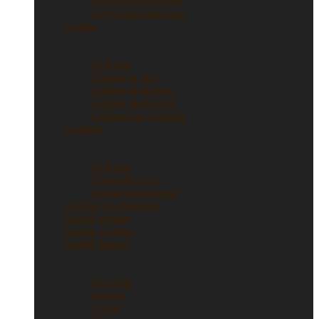
Orecchini in argento
Orecchini punto luce
Collane
Collane
Vedi tutti
Collane in oro
Collane in argento
Collane punto luce
Collane con ciondoli
Ciondoli
Ciondoli
Vedi tutti
Ciondoli in oro
Ciondoli in argento
Gioielli con Diamanti
Gioielli vintage
Gioielli d’artista
Gioielli firmati
Gioielli firmati
Vedi tutti
Bulgari
Cartier