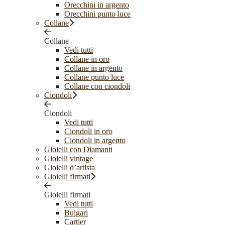
Orecchini in argento
Orecchini punto luce
Collane
Collane
Vedi tutti
Collane in oro
Collane in argento
Collane punto luce
Collane con ciondoli
Ciondoli
Ciondoli
Vedi tutti
Ciondoli in oro
Ciondoli in argento
Gioielli con Diamanti
Gioielli vintage
Gioielli d’artista
Gioielli firmati
Gioielli firmati
Vedi tutti
Bulgari
Cartier