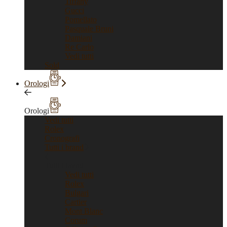
Tiffany
Gucci
Pomellato
Pasquale Bruni
Damiani
Re Carlo
Vedi tutti
Sold
Orologi
Orologi
Vedi tutti
Rolex
Cronografi
Tutti i brand
Tutti i brand
Vedi tutti
Rolex
Bulgari
Cartier
Mont Blanc
Corum