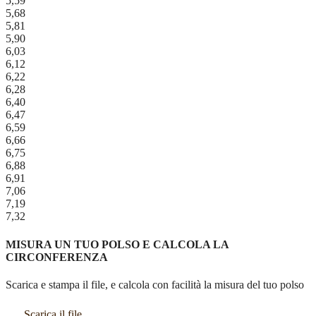
5,59
5,68
5,81
5,90
6,03
6,12
6,22
6,28
6,40
6,47
6,59
6,66
6,75
6,88
6,91
7,06
7,19
7,32
MISURA UN TUO POLSO E CALCOLA LA
CIRCONFERENZA
Scarica e stampa il file, e calcola con facilità la misura del tuo polso
Scarica il file