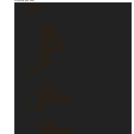
Vedi tutti
Anelli
Anelli
Vedi tutti
Anelli oro
Anelli fascia
Anelli Eternity
Anelli argento
Solitari
Verette
Trilogy
Bracciali
Bracciali
Vedi tutti
Bracciali in oro
Bracciali in argento
Bracciali tennis
Orecchini
Orecchini
Vedi tutti
Orecchini in oro