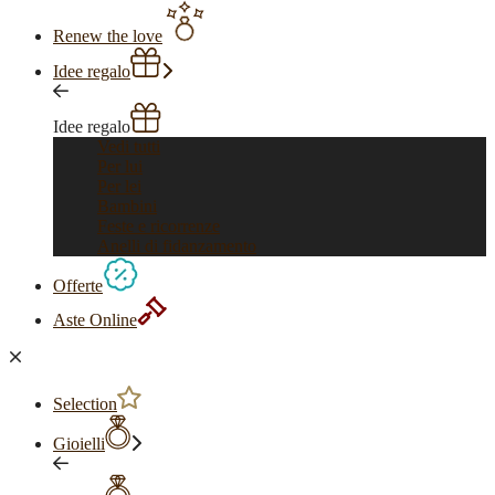
Renew the love
Idee regalo
Idee regalo
Vedi tutti
Per lui
Per lei
Bambini
Feste e ricorrenze
Anelli di fidanzamento
Offerte
Aste Online
Selection
Gioielli