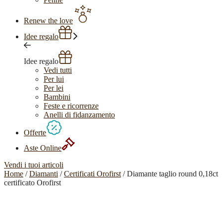
Renew the love
Idee regalo
Idee regalo
Vedi tutti
Per lui
Per lei
Bambini
Feste e ricorrenze
Anelli di fidanzamento
Offerte
Aste Online
Vendi i tuoi articoli
Home
/
Diamanti
/
Certificati Orofirst
/ Diamante taglio round 0,18ct
certificato Orofirst