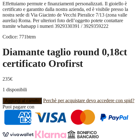
Effettuiamo permute e finanziamenti personalizzati. Il gioiello è
certificato e garantito dalla nostra azienda, ed è visibile presso la
nostra sede di Via Giacinto de Vecchi Pieralice 7/13 (zona valle
aurelia) Roma. Per ulteriori foto dell’oggetto potete contattare
tramite whatsapp i numeri 3929330391 / 3929359222
Codice: 771btrm
Diamante taglio round 0,18ct
certificato Orofirst
235
€
1 disponibili
Diamante
Perchè per acquistare devo accedere con spid?
Aggiungi al carrello
taglio
Puoi pagare con
round
0,18ct
certificato
Orofirst
quantità