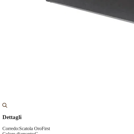
Dettagli
Corredo:
Scatola OroFirst
Colore diamante:
G