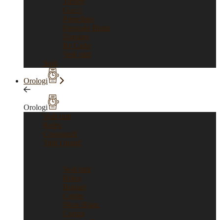
Tiffany
Gucci
Pomellato
Pasquale Bruni
Damiani
Re Carlo
Vedi tutti
Sold
Orologi
Orologi
Vedi tutti
Rolex
Cronografi
Tutti i brand
Tutti i brand
Vedi tutti
Rolex
Bulgari
Cartier
Mont Blanc
Corum