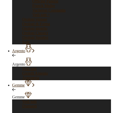
Officine Panerai
Franck Muller
Vacheron Constantin
Vedi tutti >
Orologi vintage
Orologi di Forma
Orologi gioiello
Orologi Classici
Orologi Sportivi
Sold
Argento
Argento
Vedi tutti
Gioielli Argento
Argenteria
Gemme
Gemme
Vedi tutti
Diamanti