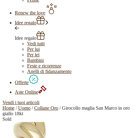
Renew the love
Idee regalo
Idee regalo
Vedi tutti
Per lui
Per lei
Bambini
Feste e ricorrenze
Anelli di fidanzamento
Offerte
Aste Online
Vendi i tuoi articoli
Home
/
Uomo
/
Collane Oro
/ Girocollo maglia San Marco in oro
giallo 18kt
Sold