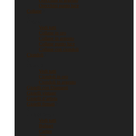
Orecchini in argento
Orecchini punto luce
Collane
Collane
Vedi tutti
Collane in oro
Collane in argento
Collane punto luce
Collane con ciondoli
Ciondoli
Ciondoli
Vedi tutti
Ciondoli in oro
Ciondoli in argento
Gioielli con Diamanti
Gioielli vintage
Gioielli d’artista
Gioielli firmati
Gioielli firmati
Vedi tutti
Bulgari
Cartier