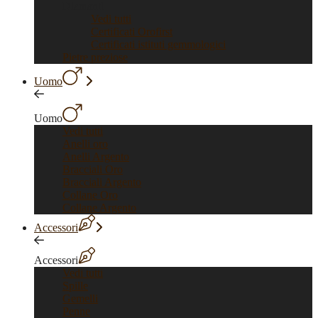
Diamanti
Vedi tutti
Certificati Orofirst
Certificati istituti gemmologici
Pietre preziose
Uomo
Uomo
Vedi tutti
Anelli oro
Anelli Argento
Bracciali Oro
Bracciali Argento
Collane Oro
Collane Argento
Accessori
Accessori
Vedi tutti
Spille
Gemelli
Penne