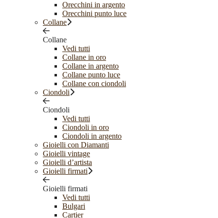
Orecchini in argento
Orecchini punto luce
Collane
Collane
Vedi tutti
Collane in oro
Collane in argento
Collane punto luce
Collane con ciondoli
Ciondoli
Ciondoli
Vedi tutti
Ciondoli in oro
Ciondoli in argento
Gioielli con Diamanti
Gioielli vintage
Gioielli d’artista
Gioielli firmati
Gioielli firmati
Vedi tutti
Bulgari
Cartier