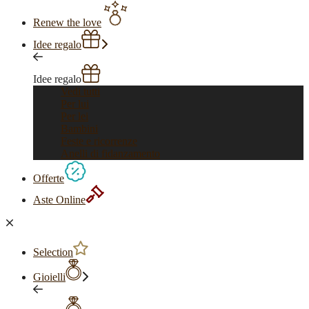
Renew the love
Idee regalo
Idee regalo
Vedi tutti
Per lui
Per lei
Bambini
Feste e ricorrenze
Anelli di fidanzamento
Offerte
Aste Online
Selection
Gioielli