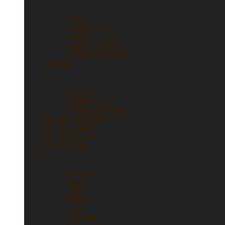
Collane
Vedi tutti
Collane in oro
Collane in argento
Collane punto luce
Collane con ciondoli
Ciondoli
Ciondoli
Vedi tutti
Ciondoli in oro
Ciondoli in argento
Gioielli con Diamanti
Gioielli vintage
Gioielli d’artista
Gioielli firmati
Gioielli firmati
Vedi tutti
Bulgari
Cartier
Tiffany
Gucci
Pomellato