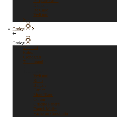
Pasquale Bruni
Damiani
Re Carlo
Vedi tutti
Sold
Orologi
Orologi
Vedi tutti
Rolex
Cronografi
Tutti i brand
Tutti i brand
Vedi tutti
Rolex
Bulgari
Cartier
Mont Blanc
Corum
Officine Panerai
Franck Muller
Vacheron Constantin