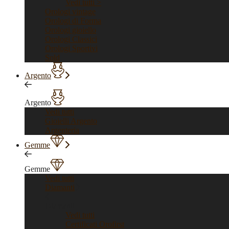
Vedi tutti >
Orologi vintage
Orologi di Forma
Orologi gioiello
Orologi Classici
Orologi Sportivi
Sold
Argento
Argento
Vedi tutti
Gioielli Argento
Argenteria
Gemme
Gemme
Vedi tutti
Diamanti
Diamanti
Vedi tutti
Certificati Orofirst