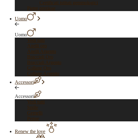
Certificati istituti gemmologici
Pietre preziose
Uomo
Uomo
Vedi tutti
Anelli oro
Anelli Argento
Bracciali Oro
Bracciali Argento
Collane Oro
Collane Argento
Accessori
Accessori
Vedi tutti
Spille
Gemelli
Penne
Renew the love