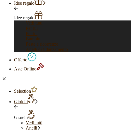
Idee regalo
Idee regalo
Vedi tutti
Per lui
Per lei
Bambini
Feste e ricorrenze
Anelli di fidanzamento
Offerte
Aste Online
Selection
Gioielli
Gioielli
Vedi tutti
Anelli