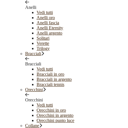
Anelli
Vedi tutti
Anelli oro
Anelli fascia
Anelli Eternity
Anelli argento
Solitari
Verette
Trilogy
Bracciali
Bracciali
Vedi tutti
Bracciali in oro
Bracciali in argento
Bracciali tennis
Orecchini
Orecchini
Vedi tutti
Orecchini in oro
Orecchini in argento
Orecchini punto luce
Collane