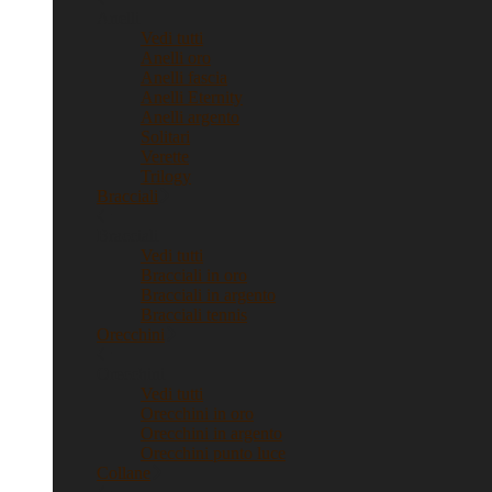
Anelli
Vedi tutti
Anelli oro
Anelli fascia
Anelli Eternity
Anelli argento
Solitari
Verette
Trilogy
Bracciali
Bracciali
Vedi tutti
Bracciali in oro
Bracciali in argento
Bracciali tennis
Orecchini
Orecchini
Vedi tutti
Orecchini in oro
Orecchini in argento
Orecchini punto luce
Collane