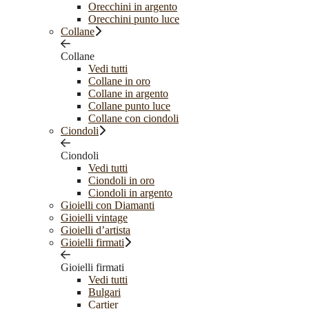
Orecchini in argento
Orecchini punto luce
Collane
Collane
Vedi tutti
Collane in oro
Collane in argento
Collane punto luce
Collane con ciondoli
Ciondoli
Ciondoli
Vedi tutti
Ciondoli in oro
Ciondoli in argento
Gioielli con Diamanti
Gioielli vintage
Gioielli d’artista
Gioielli firmati
Gioielli firmati
Vedi tutti
Bulgari
Cartier