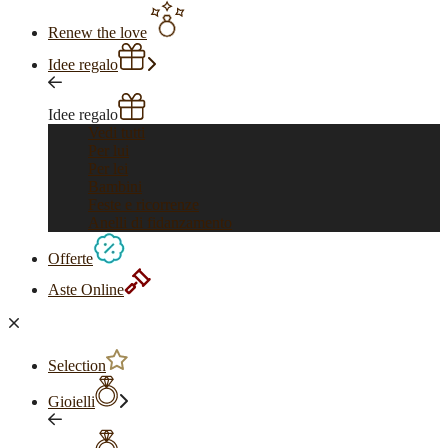
Renew the love
Idee regalo
Idee regalo
Vedi tutti
Per lui
Per lei
Bambini
Feste e ricorrenze
Anelli di fidanzamento
Offerte
Aste Online
Selection
Gioielli