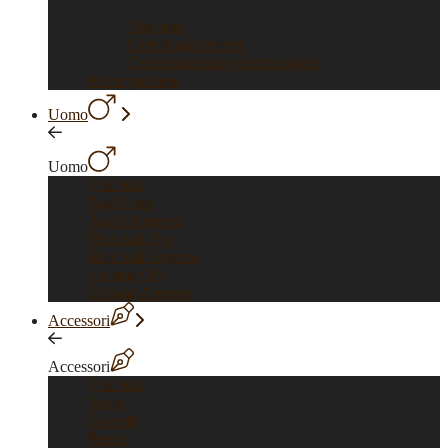
Diamanti
Vedi tutti
Certificati Orofirst
Certificati istituti gemmologici
Pietre preziose
Uomo
Uomo
Vedi tutti
Anelli oro
Anelli Argento
Bracciali Oro
Bracciali Argento
Collane Oro
Collane Argento
Accessori
Accessori
Vedi tutti
Spille
Gemelli
Penne