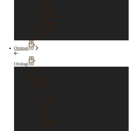
Tiffany
Gucci
Pomellato
Pasquale Bruni
Damiani
Re Carlo
Vedi tutti
Sold
Orologi
Orologi
Vedi tutti
Rolex
Cronografi
Tutti i brand
Tutti i brand
Vedi tutti
Rolex
Bulgari
Cartier
Mont Blanc
Corum