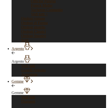
Officine Panerai
Franck Muller
Vacheron Constantin
Vedi tutti >
Orologi vintage
Orologi di Forma
Orologi gioiello
Orologi Classici
Orologi Sportivi
Sold
Argento
Argento
Vedi tutti
Gioielli Argento
Argenteria
Gemme
Gemme
Vedi tutti
Diamanti