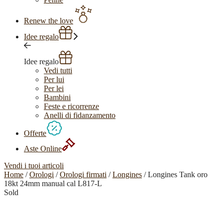
Renew the love
Idee regalo
Idee regalo
Vedi tutti
Per lui
Per lei
Bambini
Feste e ricorrenze
Anelli di fidanzamento
Offerte
Aste Online
Vendi i tuoi articoli
Home
/
Orologi
/
Orologi firmati
/
Longines
/ Longines Tank oro
18kt 24mm manual cal L817-L
Sold