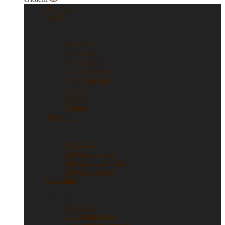
Vedi tutti
Anelli
Anelli
Vedi tutti
Anelli oro
Anelli fascia
Anelli Eternity
Anelli argento
Solitari
Verette
Trilogy
Bracciali
Bracciali
Vedi tutti
Bracciali in oro
Bracciali in argento
Bracciali tennis
Orecchini
Orecchini
Vedi tutti
Orecchini in oro