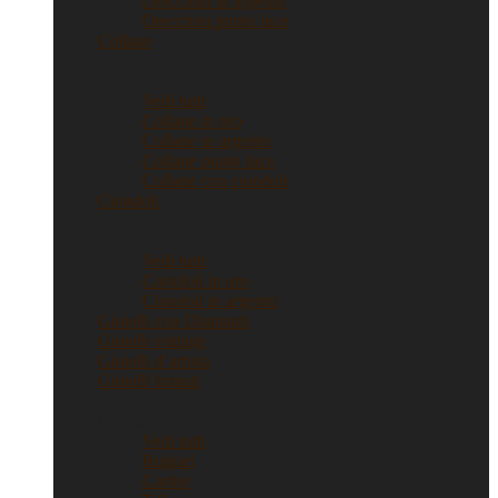
Orecchini in argento
Orecchini punto luce
Collane
Collane
Vedi tutti
Collane in oro
Collane in argento
Collane punto luce
Collane con ciondoli
Ciondoli
Ciondoli
Vedi tutti
Ciondoli in oro
Ciondoli in argento
Gioielli con Diamanti
Gioielli vintage
Gioielli d’artista
Gioielli firmati
Gioielli firmati
Vedi tutti
Bulgari
Cartier