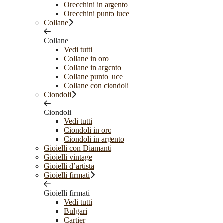
Orecchini in argento
Orecchini punto luce
Collane
Collane
Vedi tutti
Collane in oro
Collane in argento
Collane punto luce
Collane con ciondoli
Ciondoli
Ciondoli
Vedi tutti
Ciondoli in oro
Ciondoli in argento
Gioielli con Diamanti
Gioielli vintage
Gioielli d’artista
Gioielli firmati
Gioielli firmati
Vedi tutti
Bulgari
Cartier