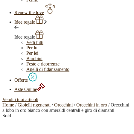
Renew the love
Idee regalo
Idee regalo
Vedi tutti
Per lui
Per lei
Bambini
Feste e ricorrenze
Anelli di fidanzamento
Offerte
Aste Online
Vendi i tuoi articoli
Home
/
Gioielli rigenerati
/
Orecchini
/
Orecchini in oro
/ Orecchini
a lobo in oro bianco con smeraldi centrali e giro di diamanti
Sold