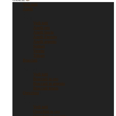
Vedi tutti
Anelli
Anelli
Vedi tutti
Anelli oro
Anelli fascia
Anelli Eternity
Anelli argento
Solitari
Verette
Trilogy
Bracciali
Bracciali
Vedi tutti
Bracciali in oro
Bracciali in argento
Bracciali tennis
Orecchini
Orecchini
Vedi tutti
Orecchini in oro