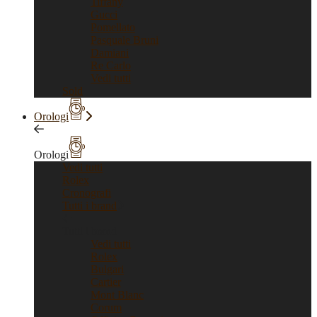
Tiffany
Gucci
Pomellato
Pasquale Bruni
Damiani
Re Carlo
Vedi tutti
Sold
Orologi
Orologi
Vedi tutti
Rolex
Cronografi
Tutti i brand
Tutti i brand
Vedi tutti
Rolex
Bulgari
Cartier
Mont Blanc
Corum