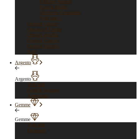
Officine Panerai
Franck Muller
Vacheron Constantin
Vedi tutti >
Orologi vintage
Orologi di Forma
Orologi gioiello
Orologi Classici
Orologi Sportivi
Sold
Argento
Argento
Vedi tutti
Gioielli Argento
Argenteria
Gemme
Gemme
Vedi tutti
Diamanti