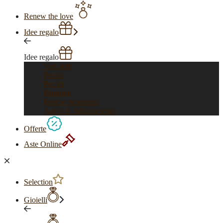
Renew the love
Idee regalo
Idee regalo
Vedi tutti
Per lui
Per lei
Bambini
Feste e ricorrenze
Anelli di fidanzamento
Offerte
Aste Online
Selection
Gioielli