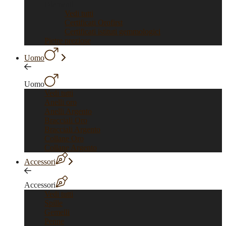
Diamanti
Vedi tutti
Certificati Orofirst
Certificati istituti gemmologici
Pietre preziose
Uomo
Uomo
Vedi tutti
Anelli oro
Anelli Argento
Bracciali Oro
Bracciali Argento
Collane Oro
Collane Argento
Accessori
Accessori
Vedi tutti
Spille
Gemelli
Penne