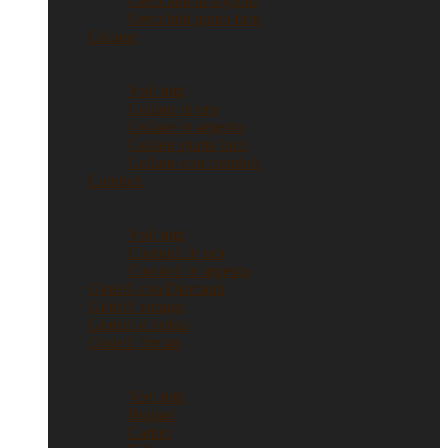
Orecchini in argento
Orecchini punto luce
Collane
Collane
Vedi tutti
Collane in oro
Collane in argento
Collane punto luce
Collane con ciondoli
Ciondoli
Ciondoli
Vedi tutti
Ciondoli in oro
Ciondoli in argento
Gioielli con Diamanti
Gioielli vintage
Gioielli d’artista
Gioielli firmati
Gioielli firmati
Vedi tutti
Bulgari
Cartier