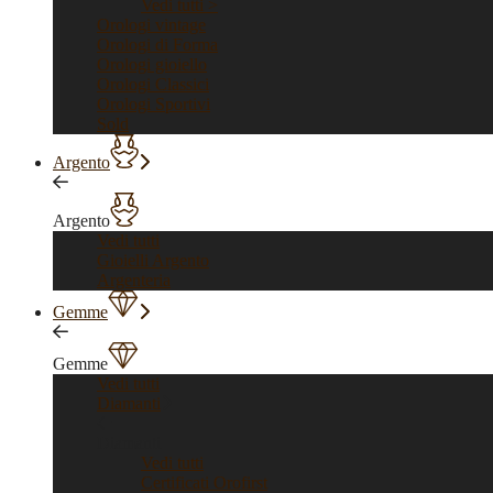
Vedi tutti >
Orologi vintage
Orologi di Forma
Orologi gioiello
Orologi Classici
Orologi Sportivi
Sold
Argento
Argento
Vedi tutti
Gioielli Argento
Argenteria
Gemme
Gemme
Vedi tutti
Diamanti
Diamanti
Vedi tutti
Certificati Orofirst