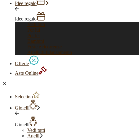
Idee regalo
Idee regalo
Vedi tutti
Per lui
Per lei
Bambini
Feste e ricorrenze
Anelli di fidanzamento
Offerte
Aste Online
Selection
Gioielli
Gioielli
Vedi tutti
Anelli