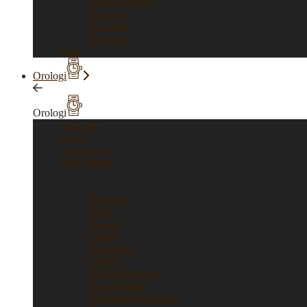
Pasquale Bruni
Damiani
Re Carlo
Vedi tutti
Sold
Orologi
Orologi
Vedi tutti
Rolex
Cronografi
Tutti i brand
Tutti i brand
Vedi tutti
Rolex
Bulgari
Cartier
Mont Blanc
Corum
Officine Panerai
Franck Muller
Vacheron Constantin