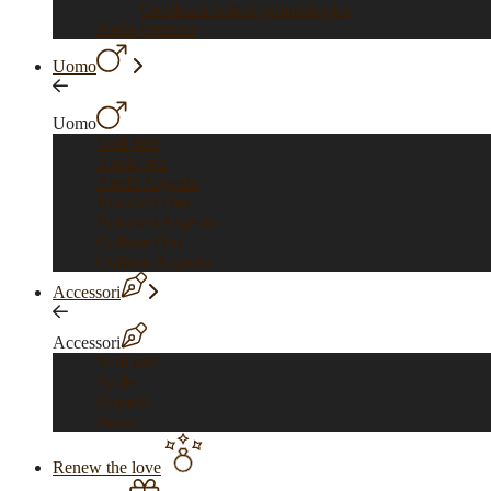
Certificati istituti gemmologici
Pietre preziose
Uomo
Uomo
Vedi tutti
Anelli oro
Anelli Argento
Bracciali Oro
Bracciali Argento
Collane Oro
Collane Argento
Accessori
Accessori
Vedi tutti
Spille
Gemelli
Penne
Renew the love