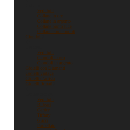
Collane
Vedi tutti
Collane in oro
Collane in argento
Collane punto luce
Collane con ciondoli
Ciondoli
Ciondoli
Vedi tutti
Ciondoli in oro
Ciondoli in argento
Gioielli con Diamanti
Gioielli vintage
Gioielli d’artista
Gioielli firmati
Gioielli firmati
Vedi tutti
Bulgari
Cartier
Tiffany
Gucci
Pomellato