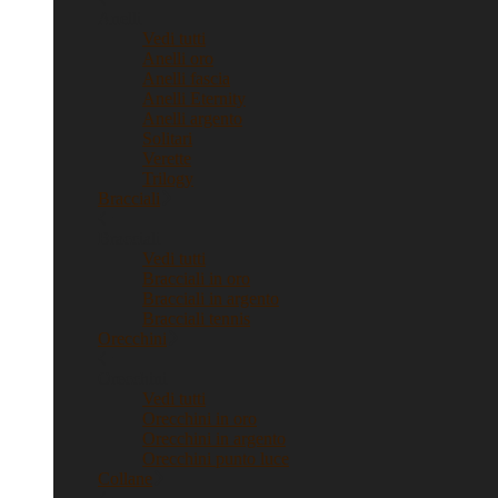
Anelli
Vedi tutti
Anelli oro
Anelli fascia
Anelli Eternity
Anelli argento
Solitari
Verette
Trilogy
Bracciali
Bracciali
Vedi tutti
Bracciali in oro
Bracciali in argento
Bracciali tennis
Orecchini
Orecchini
Vedi tutti
Orecchini in oro
Orecchini in argento
Orecchini punto luce
Collane