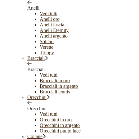
Anelli
Vedi tutti
Anelli oro
Anelli fascia
Anelli Eternity
Anelli argento
Solitari
Verette
Trilogy
Bracciali
Bracciali
Vedi tutti
Bracciali in oro
Bracciali in argento
Bracciali tennis
Orecchini
Orecchini
Vedi tutti
Orecchini in oro
Orecchini in argento
Orecchini punto luce
Collane