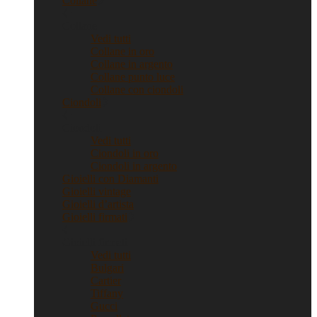
Collane
Collane
Vedi tutti
Collane in oro
Collane in argento
Collane punto luce
Collane con ciondoli
Ciondoli
Ciondoli
Vedi tutti
Ciondoli in oro
Ciondoli in argento
Gioielli con Diamanti
Gioielli vintage
Gioielli d’artista
Gioielli firmati
Gioielli firmati
Vedi tutti
Bulgari
Cartier
Tiffany
Gucci