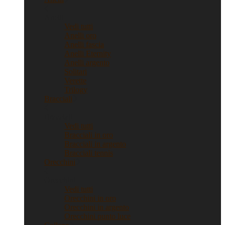
Anelli
Vedi tutti
Anelli oro
Anelli fascia
Anelli Eternity
Anelli argento
Solitari
Verette
Trilogy
Bracciali
Bracciali
Vedi tutti
Bracciali in oro
Bracciali in argento
Bracciali tennis
Orecchini
Orecchini
Vedi tutti
Orecchini in oro
Orecchini in argento
Orecchini punto luce