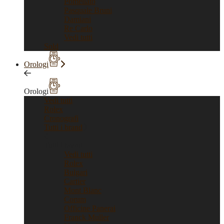
Pomellato
Pasquale Bruni
Damiani
Re Carlo
Vedi tutti
Sold
Orologi
Orologi
Vedi tutti
Rolex
Cronografi
Tutti i brand
Tutti i brand
Vedi tutti
Rolex
Bulgari
Cartier
Mont Blanc
Corum
Officine Panerai
Franck Muller