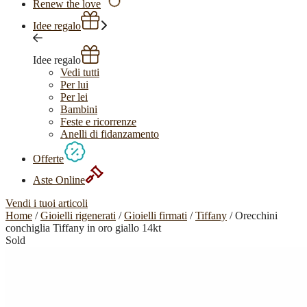
Renew the love
Idee regalo
Idee regalo
Vedi tutti
Per lui
Per lei
Bambini
Feste e ricorrenze
Anelli di fidanzamento
Offerte
Aste Online
Vendi i tuoi articoli
Home
/
Gioielli rigenerati
/
Gioielli firmati
/
Tiffany
/ Orecchini
conchiglia Tiffany in oro giallo 14kt
Sold