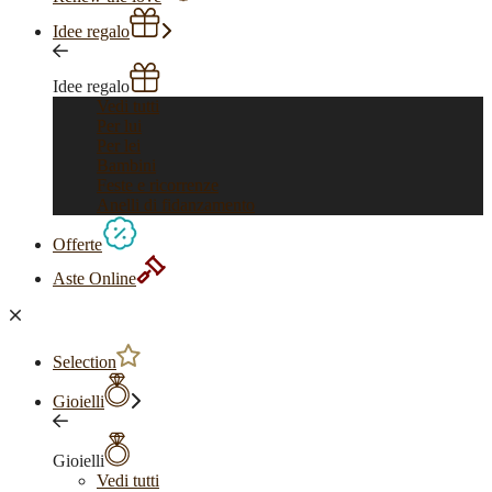
Idee regalo
Idee regalo
Vedi tutti
Per lui
Per lei
Bambini
Feste e ricorrenze
Anelli di fidanzamento
Offerte
Aste Online
Selection
Gioielli
Gioielli
Vedi tutti