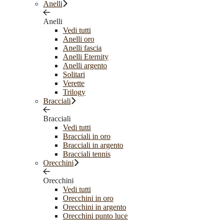
Anelli
Anelli
Vedi tutti
Anelli oro
Anelli fascia
Anelli Eternity
Anelli argento
Solitari
Verette
Trilogy
Bracciali
Bracciali
Vedi tutti
Bracciali in oro
Bracciali in argento
Bracciali tennis
Orecchini
Orecchini
Vedi tutti
Orecchini in oro
Orecchini in argento
Orecchini punto luce