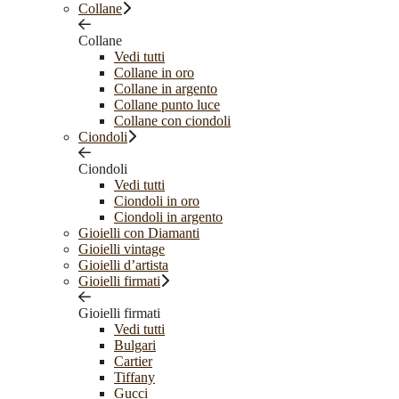
Collane
Collane
Vedi tutti
Collane in oro
Collane in argento
Collane punto luce
Collane con ciondoli
Ciondoli
Ciondoli
Vedi tutti
Ciondoli in oro
Ciondoli in argento
Gioielli con Diamanti
Gioielli vintage
Gioielli d’artista
Gioielli firmati
Gioielli firmati
Vedi tutti
Bulgari
Cartier
Tiffany
Gucci