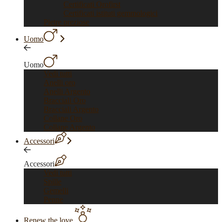
Certificati Orofirst
Certificati istituti gemmologici
Pietre preziose
Uomo
Uomo
Vedi tutti
Anelli oro
Anelli Argento
Bracciali Oro
Bracciali Argento
Collane Oro
Collane Argento
Accessori
Accessori
Vedi tutti
Spille
Gemelli
Penne
Renew the love