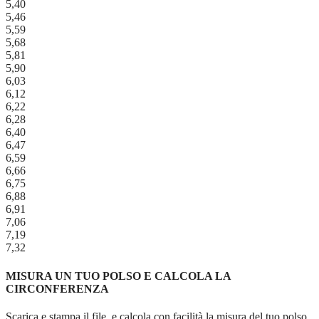
5,40
5,46
5,59
5,68
5,81
5,90
6,03
6,12
6,22
6,28
6,40
6,47
6,59
6,66
6,75
6,88
6,91
7,06
7,19
7,32
MISURA UN TUO POLSO E CALCOLA LA
CIRCONFERENZA
Scarica e stampa il file, e calcola con facilità la misura del tuo polso