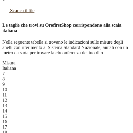
Scarica il file
Le taglie che trovi su OrofirstShop corrispondono alla scala
italiana
Nella seguente tabella si trovano le indicazioni sulle misure degli
anelli con riferimento al Sistema Standard Nazionale, aiutati con un
metro da sarta per trovare la circonferenza del tuo dito.
Misura
Italiana
7
8
9
10
11
12
13
14
15
16
17
18