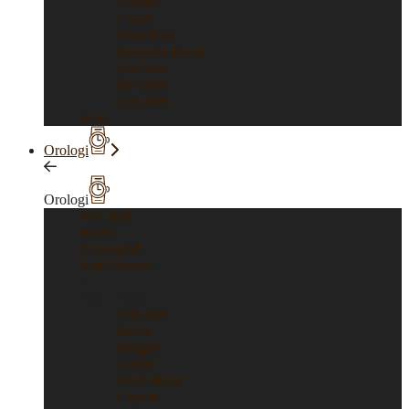
Tiffany
Gucci
Pomellato
Pasquale Bruni
Damiani
Re Carlo
Vedi tutti
Sold
Orologi
Orologi
Vedi tutti
Rolex
Cronografi
Tutti i brand
Tutti i brand
Vedi tutti
Rolex
Bulgari
Cartier
Mont Blanc
Corum