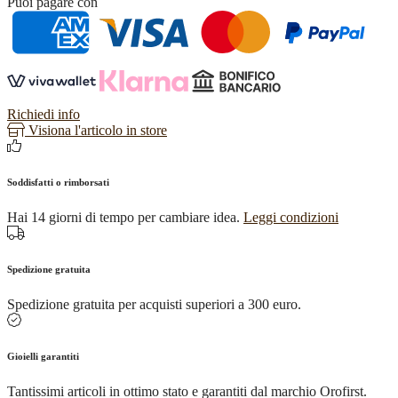
Puoi pagare con
giallo
con
quarzo
rosa
e
bianco
quantità
Richiedi info
Visiona l'articolo in store
Soddisfatti o rimborsati
Hai 14 giorni di tempo per cambiare idea.
Leggi condizioni
Spedizione gratuita
Spedizione gratuita per acquisti superiori a 300 euro.
Gioielli garantiti
Tantissimi articoli in ottimo stato e garantiti dal marchio Orofirst.