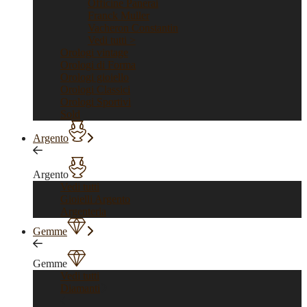
Officine Panerai
Franck Muller
Vacheron Constantin
Vedi tutti >
Orologi vintage
Orologi di Forma
Orologi gioiello
Orologi Classici
Orologi Sportivi
Sold
Argento
Argento
Vedi tutti
Gioielli Argento
Argenteria
Gemme
Gemme
Vedi tutti
Diamanti