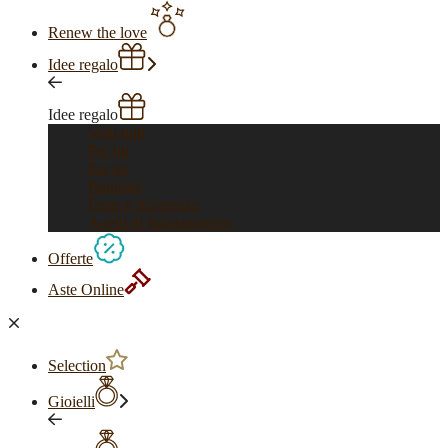
Renew the love
Idee regalo
Idee regalo
Vedi tutti
Per lui
Per lei
Bambini
Feste e ricorrenze
Anelli di fidanzamento
Offerte
Aste Online
Selection
Gioielli