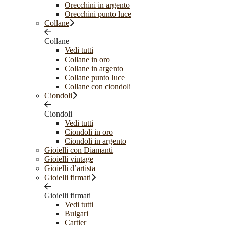
Orecchini in argento
Orecchini punto luce
Collane
Collane
Vedi tutti
Collane in oro
Collane in argento
Collane punto luce
Collane con ciondoli
Ciondoli
Ciondoli
Vedi tutti
Ciondoli in oro
Ciondoli in argento
Gioielli con Diamanti
Gioielli vintage
Gioielli d’artista
Gioielli firmati
Gioielli firmati
Vedi tutti
Bulgari
Cartier