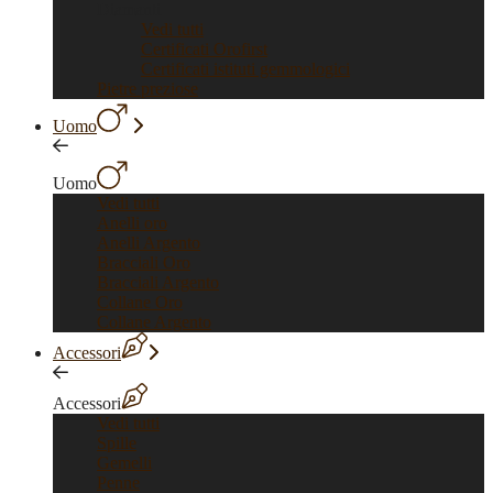
Diamanti
Vedi tutti
Certificati Orofirst
Certificati istituti gemmologici
Pietre preziose
Uomo
Uomo
Vedi tutti
Anelli oro
Anelli Argento
Bracciali Oro
Bracciali Argento
Collane Oro
Collane Argento
Accessori
Accessori
Vedi tutti
Spille
Gemelli
Penne