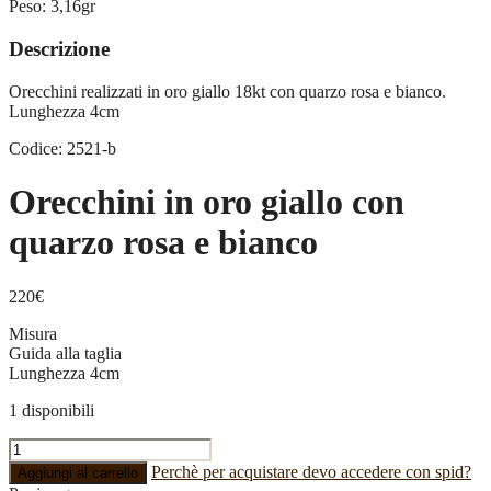
Peso:
3,16gr
Descrizione
Orecchini realizzati in oro giallo 18kt con quarzo rosa e bianco.
Lunghezza 4cm
Codice: 2521-b
Orecchini in oro giallo con
quarzo rosa e bianco
220
€
Misura
Guida alla taglia
Lunghezza 4cm
1 disponibili
Orecchini
in
Perchè per acquistare devo accedere con spid?
Aggiungi al carrello
oro