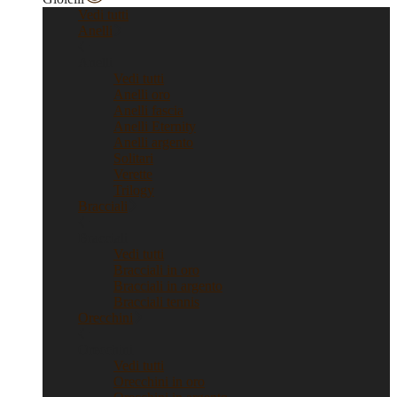
Vedi tutti
Anelli
Anelli
Vedi tutti
Anelli oro
Anelli fascia
Anelli Eternity
Anelli argento
Solitari
Verette
Trilogy
Bracciali
Bracciali
Vedi tutti
Bracciali in oro
Bracciali in argento
Bracciali tennis
Orecchini
Orecchini
Vedi tutti
Orecchini in oro