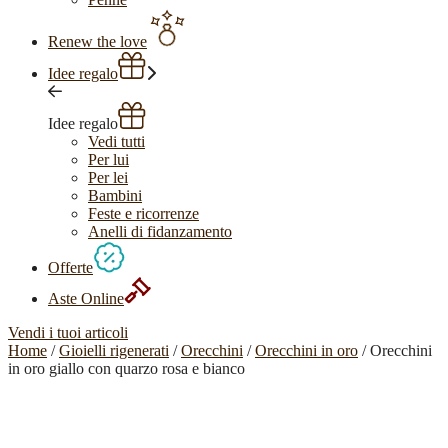
Renew the love
Idee regalo
Idee regalo
Vedi tutti
Per lui
Per lei
Bambini
Feste e ricorrenze
Anelli di fidanzamento
Offerte
Aste Online
Vendi i tuoi articoli
Home
/
Gioielli rigenerati
/
Orecchini
/
Orecchini in oro
/ Orecchini
in oro giallo con quarzo rosa e bianco