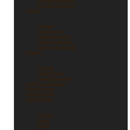
Orecchini in argento
Orecchini punto luce
Collane
Collane
Vedi tutti
Collane in oro
Collane in argento
Collane punto luce
Collane con ciondoli
Ciondoli
Ciondoli
Vedi tutti
Ciondoli in oro
Ciondoli in argento
Gioielli con Diamanti
Gioielli vintage
Gioielli d’artista
Gioielli firmati
Gioielli firmati
Vedi tutti
Bulgari
Cartier