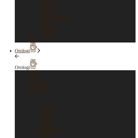
Tiffany
Gucci
Pomellato
Pasquale Bruni
Damiani
Re Carlo
Vedi tutti
Sold
Orologi
Orologi
Vedi tutti
Rolex
Cronografi
Tutti i brand
Tutti i brand
Vedi tutti
Rolex
Bulgari
Cartier
Mont Blanc
Corum