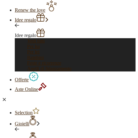
Renew the love
Idee regalo
Idee regalo
Vedi tutti
Per lui
Per lei
Bambini
Feste e ricorrenze
Anelli di fidanzamento
Offerte
Aste Online
Selection
Gioielli