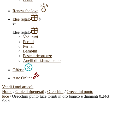
Renew the love
Idee regalo
Idee regalo
Vedi tutti
Per lui
Per lei
Bambini
Feste e ricorrenze
Anelli di fidanzamento
Offerte
Aste Online
Vendi i tuoi articoli
Home
/
Gioielli rigenerati
/
Orecchini
/
Orecchini punto
luce
/ Orecchini punto luce torniti in oro bianco e diamanti 0,24ct
Sold