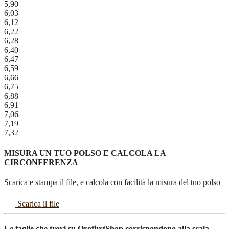
5,90
6,03
6,12
6,22
6,28
6,40
6,47
6,59
6,66
6,75
6,88
6,91
7,06
7,19
7,32
MISURA UN TUO POLSO E CALCOLA LA
CIRCONFERENZA
Scarica e stampa il file, e calcola con facilità la misura del tuo polso
Scarica il file
Le taglie che trovi su OrofirstShop corrispondono alla scala