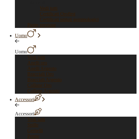
Diamanti
Vedi tutti
Certificati Orofirst
Certificati istituti gemmologici
Pietre preziose
Uomo
Uomo
Vedi tutti
Anelli oro
Anelli Argento
Bracciali Oro
Bracciali Argento
Collane Oro
Collane Argento
Accessori
Accessori
Vedi tutti
Spille
Gemelli
Penne