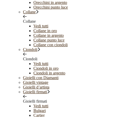
Orecchini in argento
Orecchini punto luce
Collane
Collane
Vedi tutti
Collane in oro
Collane in argento
Collane punto luce
Collane con ciondoli
Ciondoli
Ciondoli
Vedi tutti
Ciondoli in oro
Ciondoli in argento
Gioielli con Diamanti
Gioielli vintage
Gioielli d’artista
Gioielli firmati
Gioielli firmati
Vedi tutti
Bulgari
Cartier