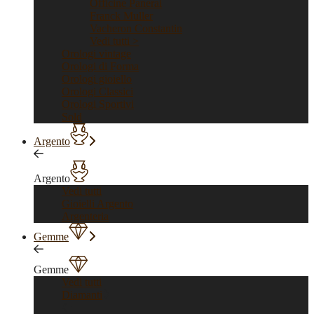
Officine Panerai
Franck Muller
Vacheron Constantin
Vedi tutti >
Orologi vintage
Orologi di Forma
Orologi gioiello
Orologi Classici
Orologi Sportivi
Sold
Argento
Argento
Vedi tutti
Gioielli Argento
Argenteria
Gemme
Gemme
Vedi tutti
Diamanti