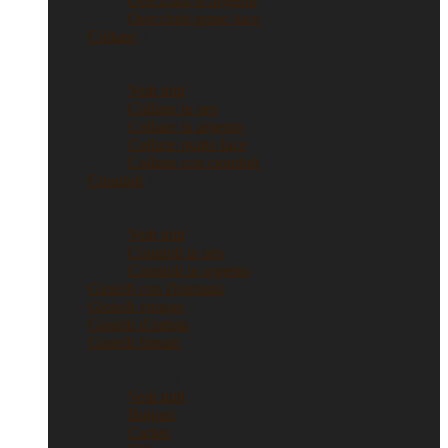
Orecchini in argento
Orecchini punto luce
Collane
Collane
Vedi tutti
Collane in oro
Collane in argento
Collane punto luce
Collane con ciondoli
Ciondoli
Ciondoli
Vedi tutti
Ciondoli in oro
Ciondoli in argento
Gioielli con Diamanti
Gioielli vintage
Gioielli d’artista
Gioielli firmati
Gioielli firmati
Vedi tutti
Bulgari
Cartier