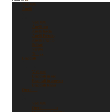
Vedi tutti
Anelli
Anelli
Vedi tutti
Anelli oro
Anelli fascia
Anelli Eternity
Anelli argento
Solitari
Verette
Trilogy
Bracciali
Bracciali
Vedi tutti
Bracciali in oro
Bracciali in argento
Bracciali tennis
Orecchini
Orecchini
Vedi tutti
Orecchini in oro