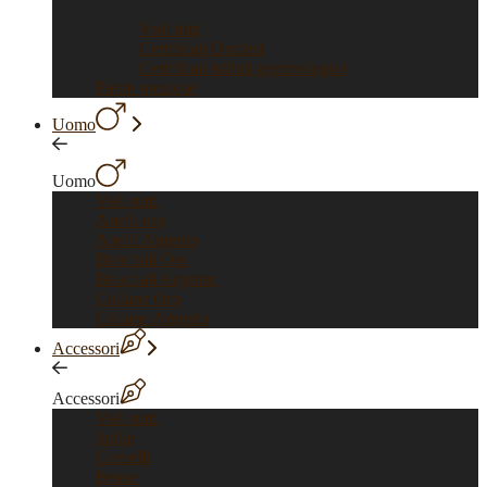
Diamanti
Vedi tutti
Certificati Orofirst
Certificati istituti gemmologici
Pietre preziose
Uomo
Uomo
Vedi tutti
Anelli oro
Anelli Argento
Bracciali Oro
Bracciali Argento
Collane Oro
Collane Argento
Accessori
Accessori
Vedi tutti
Spille
Gemelli
Penne