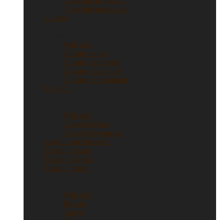
Orecchini in argento
Orecchini punto luce
Collane
Collane
Vedi tutti
Collane in oro
Collane in argento
Collane punto luce
Collane con ciondoli
Ciondoli
Ciondoli
Vedi tutti
Ciondoli in oro
Ciondoli in argento
Gioielli con Diamanti
Gioielli vintage
Gioielli d’artista
Gioielli firmati
Gioielli firmati
Vedi tutti
Bulgari
Cartier