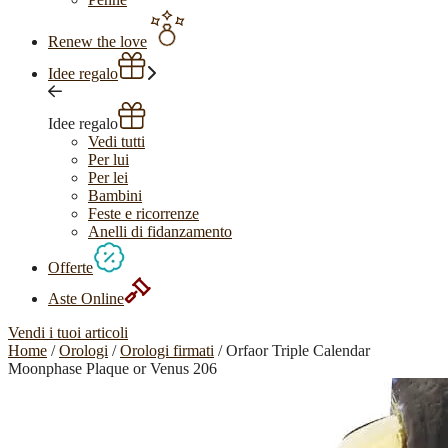
Renew the love
Idee regalo
Idee regalo
Vedi tutti
Per lui
Per lei
Bambini
Feste e ricorrenze
Anelli di fidanzamento
Offerte
Aste Online
Vendi i tuoi articoli
Home
/
Orologi
/
Orologi firmati
/ Orfaor Triple Calendar
Moonphase Plaque or Venus 206