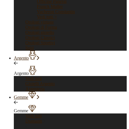
Officine Panerai
Franck Muller
Vacheron Constantin
Vedi tutti >
Orologi vintage
Orologi di Forma
Orologi gioiello
Orologi Classici
Orologi Sportivi
Sold
Argento
Argento
Vedi tutti
Gioielli Argento
Argenteria
Gemme
Gemme
Vedi tutti
Diamanti