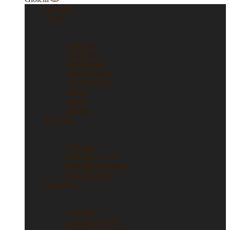
Vedi tutti
Anelli
Anelli
Vedi tutti
Anelli oro
Anelli fascia
Anelli Eternity
Anelli argento
Solitari
Verette
Trilogy
Bracciali
Bracciali
Vedi tutti
Bracciali in oro
Bracciali in argento
Bracciali tennis
Orecchini
Orecchini
Vedi tutti
Orecchini in oro