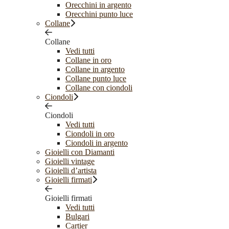
Orecchini in argento
Orecchini punto luce
Collane
Collane
Vedi tutti
Collane in oro
Collane in argento
Collane punto luce
Collane con ciondoli
Ciondoli
Ciondoli
Vedi tutti
Ciondoli in oro
Ciondoli in argento
Gioielli con Diamanti
Gioielli vintage
Gioielli d’artista
Gioielli firmati
Gioielli firmati
Vedi tutti
Bulgari
Cartier