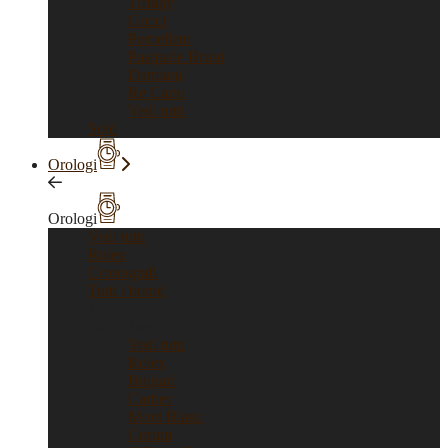
Tiffany
Gucci
Pomellato
Pasquale Bruni
Damiani
Re Carlo
Vedi tutti
Sold
Orologi
Orologi
Vedi tutti
Rolex
Cronografi
Tutti i brand
Tutti i brand
Vedi tutti
Rolex
Bulgari
Cartier
Mont Blanc
Corum