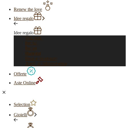
Renew the love
Idee regalo
Idee regalo
Vedi tutti
Per lui
Per lei
Bambini
Feste e ricorrenze
Anelli di fidanzamento
Offerte
Aste Online
Selection
Gioielli