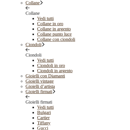
Collane
Collane
Vedi tutti
Collane in oro
Collane in argento
Collane punto luce
Collane con ciondoli
Ciondoli
Ciondoli
Vedi tutti
Ciondoli in oro
Ciondoli in argento
Gioielli con Diamanti
Gioielli vintage
Gioielli d’artista
Gioielli firmati
Gioielli firmati
Vedi tutti
Bulgari
Cartier
Tiffany
Gucci