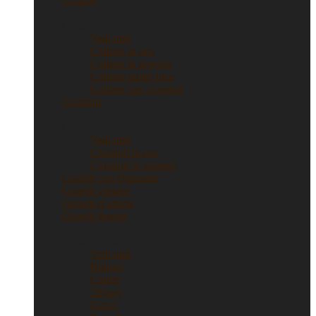
Collane
Collane
Vedi tutti
Collane in oro
Collane in argento
Collane punto luce
Collane con ciondoli
Ciondoli
Ciondoli
Vedi tutti
Ciondoli in oro
Ciondoli in argento
Gioielli con Diamanti
Gioielli vintage
Gioielli d’artista
Gioielli firmati
Gioielli firmati
Vedi tutti
Bulgari
Cartier
Tiffany
Gucci