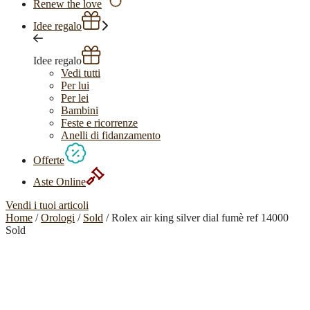
Renew the love
Idee regalo
Idee regalo
Vedi tutti
Per lui
Per lei
Bambini
Feste e ricorrenze
Anelli di fidanzamento
Offerte
Aste Online
Vendi i tuoi articoli
Home
/
Orologi
/
Sold
/ Rolex air king silver dial fumè ref 14000
Sold