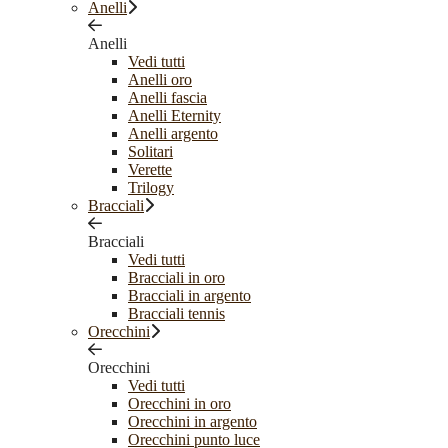
Anelli
Anelli
Vedi tutti
Anelli oro
Anelli fascia
Anelli Eternity
Anelli argento
Solitari
Verette
Trilogy
Bracciali
Bracciali
Vedi tutti
Bracciali in oro
Bracciali in argento
Bracciali tennis
Orecchini
Orecchini
Vedi tutti
Orecchini in oro
Orecchini in argento
Orecchini punto luce