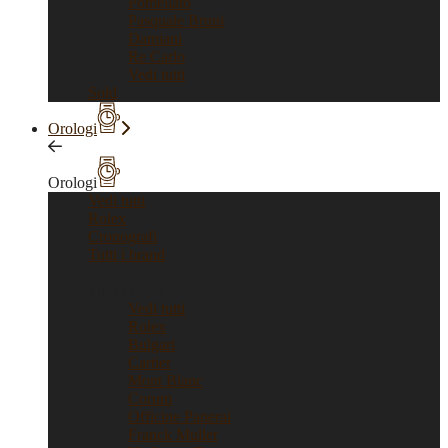
Pomellato
Pasquale Bruni
Damiani
Re Carlo
Vedi tutti
Sold
Orologi
Orologi
Vedi tutti
Rolex
Cronografi
Tutti i brand
Tutti i brand
Vedi tutti
Rolex
Bulgari
Cartier
Mont Blanc
Corum
Officine Panerai
Franck Muller