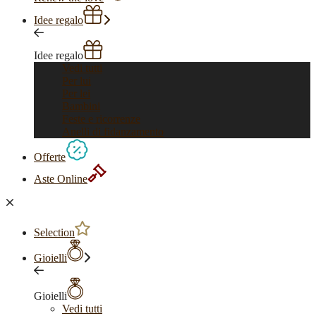
Idee regalo
Idee regalo
Vedi tutti
Per lui
Per lei
Bambini
Feste e ricorrenze
Anelli di fidanzamento
Offerte
Aste Online
Selection
Gioielli
Gioielli
Vedi tutti