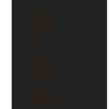
Anelli
Vedi tutti
Anelli oro
Anelli fascia
Anelli Eternity
Anelli argento
Solitari
Verette
Trilogy
Bracciali
Bracciali
Vedi tutti
Bracciali in oro
Bracciali in argento
Bracciali tennis
Orecchini
Orecchini
Vedi tutti
Orecchini in oro
Orecchini in argento
Orecchini punto luce