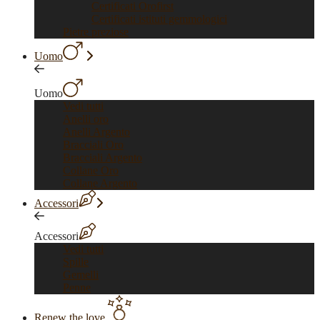
Certificati Orofirst
Certificati istituti gemmologici
Pietre preziose
Uomo
Uomo
Vedi tutti
Anelli oro
Anelli Argento
Bracciali Oro
Bracciali Argento
Collane Oro
Collane Argento
Accessori
Accessori
Vedi tutti
Spille
Gemelli
Penne
Renew the love