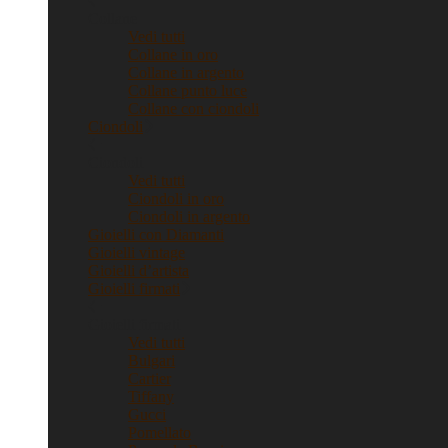
Collane
Vedi tutti
Collane in oro
Collane in argento
Collane punto luce
Collane con ciondoli
Ciondoli
Ciondoli
Vedi tutti
Ciondoli in oro
Ciondoli in argento
Gioielli con Diamanti
Gioielli vintage
Gioielli d’artista
Gioielli firmati
Gioielli firmati
Vedi tutti
Bulgari
Cartier
Tiffany
Gucci
Pomellato