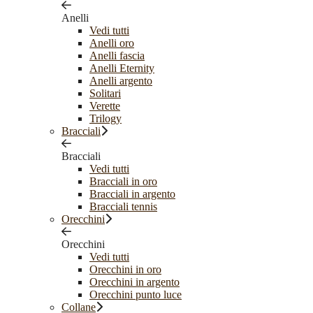
Anelli
Vedi tutti
Anelli oro
Anelli fascia
Anelli Eternity
Anelli argento
Solitari
Verette
Trilogy
Bracciali
Bracciali
Vedi tutti
Bracciali in oro
Bracciali in argento
Bracciali tennis
Orecchini
Orecchini
Vedi tutti
Orecchini in oro
Orecchini in argento
Orecchini punto luce
Collane