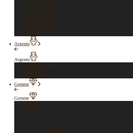
Vedi tutti >
Orologi vintage
Orologi di Forma
Orologi gioiello
Orologi Classici
Orologi Sportivi
Sold
Argento
Argento
Vedi tutti
Gioielli Argento
Argenteria
Gemme
Gemme
Vedi tutti
Diamanti
Diamanti
Vedi tutti
Certificati Orofirst