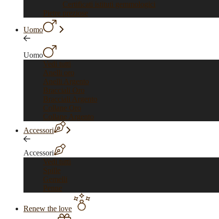
Certificati istituti gemmologici
Pietre preziose
Uomo
Uomo
Vedi tutti
Anelli oro
Anelli Argento
Bracciali Oro
Bracciali Argento
Collane Oro
Collane Argento
Accessori
Accessori
Vedi tutti
Spille
Gemelli
Penne
Renew the love