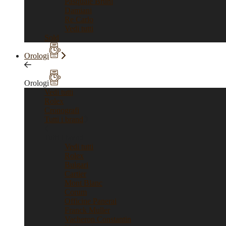
Pasquale Bruni
Damiani
Re Carlo
Vedi tutti
Sold
Orologi
Orologi
Vedi tutti
Rolex
Cronografi
Tutti i brand
Tutti i brand
Vedi tutti
Rolex
Bulgari
Cartier
Mont Blanc
Corum
Officine Panerai
Franck Muller
Vacheron Constantin