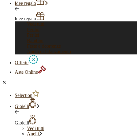
Idee regalo
Idee regalo
Vedi tutti
Per lui
Per lei
Bambini
Feste e ricorrenze
Anelli di fidanzamento
Offerte
Aste Online
Selection
Gioielli
Gioielli
Vedi tutti
Anelli