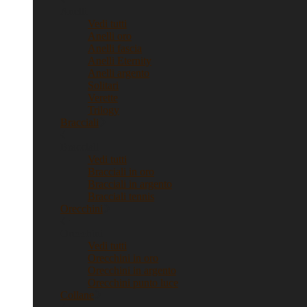
Anelli
Vedi tutti
Anelli oro
Anelli fascia
Anelli Eternity
Anelli argento
Solitari
Verette
Trilogy
Bracciali
Bracciali
Vedi tutti
Bracciali in oro
Bracciali in argento
Bracciali tennis
Orecchini
Orecchini
Vedi tutti
Orecchini in oro
Orecchini in argento
Orecchini punto luce
Collane