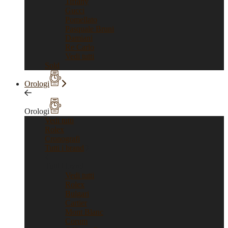
Tiffany
Gucci
Pomellato
Pasquale Bruni
Damiani
Re Carlo
Vedi tutti
Sold
Orologi
Orologi
Vedi tutti
Rolex
Cronografi
Tutti i brand
Tutti i brand
Vedi tutti
Rolex
Bulgari
Cartier
Mont Blanc
Corum