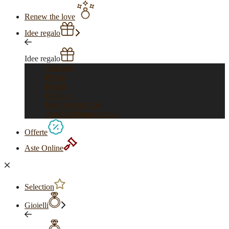
Renew the love
Idee regalo
Idee regalo
Vedi tutti
Per lui
Per lei
Bambini
Feste e ricorrenze
Anelli di fidanzamento
Offerte
Aste Online
Selection
Gioielli