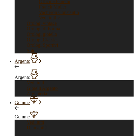
Officine Panerai
Franck Muller
Vacheron Constantin
Vedi tutti >
Orologi vintage
Orologi di Forma
Orologi gioiello
Orologi Classici
Orologi Sportivi
Sold
Argento
Argento
Vedi tutti
Gioielli Argento
Argenteria
Gemme
Gemme
Vedi tutti
Diamanti