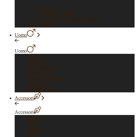
Diamanti
Vedi tutti
Certificati Orofirst
Certificati istituti gemmologici
Pietre preziose
Uomo
Uomo
Vedi tutti
Anelli oro
Anelli Argento
Bracciali Oro
Bracciali Argento
Collane Oro
Collane Argento
Accessori
Accessori
Vedi tutti
Spille
Gemelli
Penne