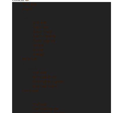
Vedi tutti
Anelli
Anelli
Vedi tutti
Anelli oro
Anelli fascia
Anelli Eternity
Anelli argento
Solitari
Verette
Trilogy
Bracciali
Bracciali
Vedi tutti
Bracciali in oro
Bracciali in argento
Bracciali tennis
Orecchini
Orecchini
Vedi tutti
Orecchini in oro