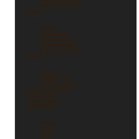
Orecchini in argento
Orecchini punto luce
Collane
Collane
Vedi tutti
Collane in oro
Collane in argento
Collane punto luce
Collane con ciondoli
Ciondoli
Ciondoli
Vedi tutti
Ciondoli in oro
Ciondoli in argento
Gioielli con Diamanti
Gioielli vintage
Gioielli d’artista
Gioielli firmati
Gioielli firmati
Vedi tutti
Bulgari
Cartier