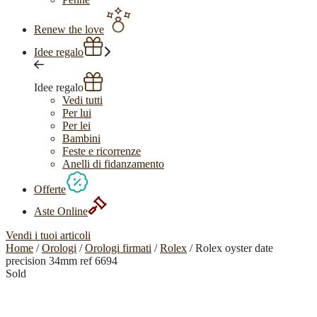
Renew the love
Idee regalo
Idee regalo
Vedi tutti
Per lui
Per lei
Bambini
Feste e ricorrenze
Anelli di fidanzamento
Offerte
Aste Online
Vendi i tuoi articoli
Home
/
Orologi
/
Orologi firmati
/
Rolex
/ Rolex oyster date
precision 34mm ref 6694
Sold