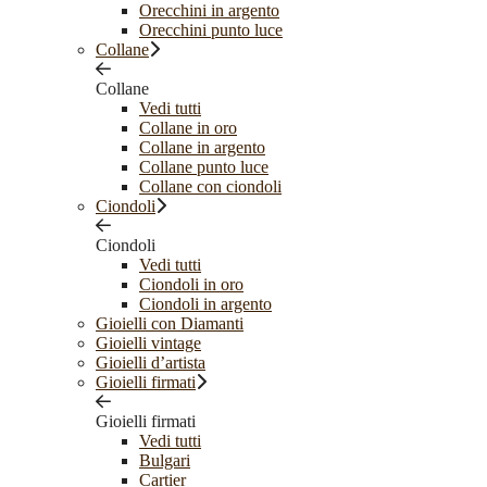
Orecchini in argento
Orecchini punto luce
Collane
Collane
Vedi tutti
Collane in oro
Collane in argento
Collane punto luce
Collane con ciondoli
Ciondoli
Ciondoli
Vedi tutti
Ciondoli in oro
Ciondoli in argento
Gioielli con Diamanti
Gioielli vintage
Gioielli d’artista
Gioielli firmati
Gioielli firmati
Vedi tutti
Bulgari
Cartier