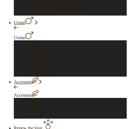
Certificati Orofirst
Certificati istituti gemmologici
Pietre preziose
Uomo
Uomo
Vedi tutti
Anelli oro
Anelli Argento
Bracciali Oro
Bracciali Argento
Collane Oro
Collane Argento
Accessori
Accessori
Vedi tutti
Spille
Gemelli
Penne
Renew the love