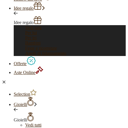
Idee regalo
Idee regalo
Vedi tutti
Per lui
Per lei
Bambini
Feste e ricorrenze
Anelli di fidanzamento
Offerte
Aste Online
Selection
Gioielli
Gioielli
Vedi tutti