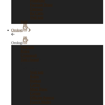
Pomellato
Pasquale Bruni
Damiani
Re Carlo
Vedi tutti
Sold
Orologi
Orologi
Vedi tutti
Rolex
Cronografi
Tutti i brand
Tutti i brand
Vedi tutti
Rolex
Bulgari
Cartier
Mont Blanc
Corum
Officine Panerai
Franck Muller