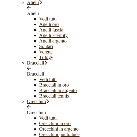
Anelli
Anelli
Vedi tutti
Anelli oro
Anelli fascia
Anelli Eternity
Anelli argento
Solitari
Verette
Trilogy
Bracciali
Bracciali
Vedi tutti
Bracciali in oro
Bracciali in argento
Bracciali tennis
Orecchini
Orecchini
Vedi tutti
Orecchini in oro
Orecchini in argento
Orecchini punto luce