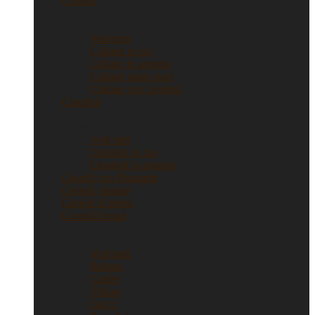
Collane
Collane
Vedi tutti
Collane in oro
Collane in argento
Collane punto luce
Collane con ciondoli
Ciondoli
Ciondoli
Vedi tutti
Ciondoli in oro
Ciondoli in argento
Gioielli con Diamanti
Gioielli vintage
Gioielli d’artista
Gioielli firmati
Gioielli firmati
Vedi tutti
Bulgari
Cartier
Tiffany
Gucci