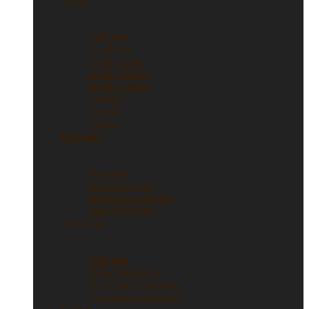
Anelli
Vedi tutti
Anelli oro
Anelli fascia
Anelli Eternity
Anelli argento
Solitari
Verette
Trilogy
Bracciali
Bracciali
Vedi tutti
Bracciali in oro
Bracciali in argento
Bracciali tennis
Orecchini
Orecchini
Vedi tutti
Orecchini in oro
Orecchini in argento
Orecchini punto luce