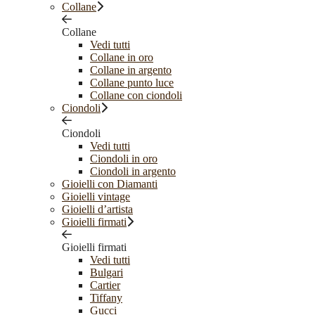
Collane
Collane
Vedi tutti
Collane in oro
Collane in argento
Collane punto luce
Collane con ciondoli
Ciondoli
Ciondoli
Vedi tutti
Ciondoli in oro
Ciondoli in argento
Gioielli con Diamanti
Gioielli vintage
Gioielli d’artista
Gioielli firmati
Gioielli firmati
Vedi tutti
Bulgari
Cartier
Tiffany
Gucci