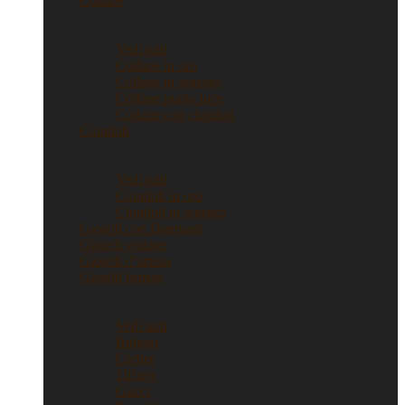
Collane
Collane
Vedi tutti
Collane in oro
Collane in argento
Collane punto luce
Collane con ciondoli
Ciondoli
Ciondoli
Vedi tutti
Ciondoli in oro
Ciondoli in argento
Gioielli con Diamanti
Gioielli vintage
Gioielli d’artista
Gioielli firmati
Gioielli firmati
Vedi tutti
Bulgari
Cartier
Tiffany
Gucci