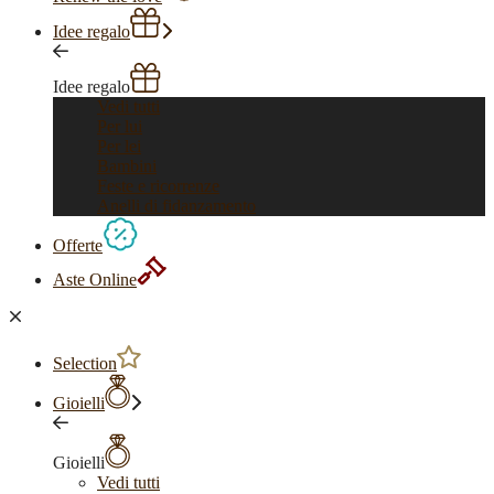
Idee regalo
Idee regalo
Vedi tutti
Per lui
Per lei
Bambini
Feste e ricorrenze
Anelli di fidanzamento
Offerte
Aste Online
Selection
Gioielli
Gioielli
Vedi tutti