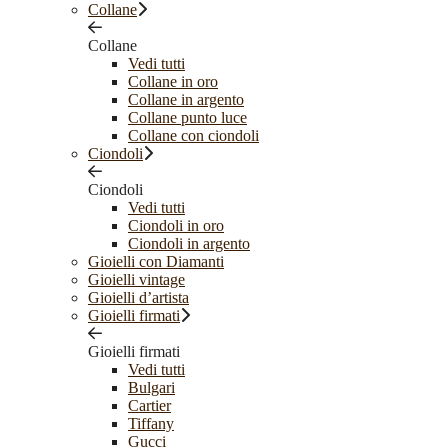
Collane
Collane
Vedi tutti
Collane in oro
Collane in argento
Collane punto luce
Collane con ciondoli
Ciondoli
Ciondoli
Vedi tutti
Ciondoli in oro
Ciondoli in argento
Gioielli con Diamanti
Gioielli vintage
Gioielli d’artista
Gioielli firmati
Gioielli firmati
Vedi tutti
Bulgari
Cartier
Tiffany
Gucci