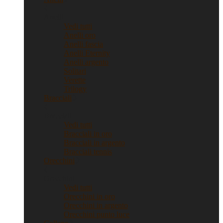
Anelli
Vedi tutti
Anelli oro
Anelli fascia
Anelli Eternity
Anelli argento
Solitari
Verette
Trilogy
Bracciali
Bracciali
Vedi tutti
Bracciali in oro
Bracciali in argento
Bracciali tennis
Orecchini
Orecchini
Vedi tutti
Orecchini in oro
Orecchini in argento
Orecchini punto luce