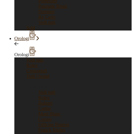
Pomellato
Pasquale Bruni
Damiani
Re Carlo
Vedi tutti
Sold
Orologi
Orologi
Vedi tutti
Rolex
Cronografi
Tutti i brand
Tutti i brand
Vedi tutti
Rolex
Bulgari
Cartier
Mont Blanc
Corum
Officine Panerai
Franck Muller