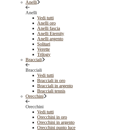
Anelli
Anelli
Vedi tutti
Anelli oro
Anelli fascia
Anelli Eternity
Anelli argento
Solitari
Verette
Trilogy
Bracciali
Bracciali
Vedi tutti
Bracciali in oro
Bracciali in argento
Bracciali tennis
Orecchini
Orecchini
Vedi tutti
Orecchini in oro
Orecchini in argento
Orecchini punto luce