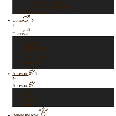
Certificati Orofirst
Certificati istituti gemmologici
Pietre preziose
Uomo
Uomo
Vedi tutti
Anelli oro
Anelli Argento
Bracciali Oro
Bracciali Argento
Collane Oro
Collane Argento
Accessori
Accessori
Vedi tutti
Spille
Gemelli
Penne
Renew the love